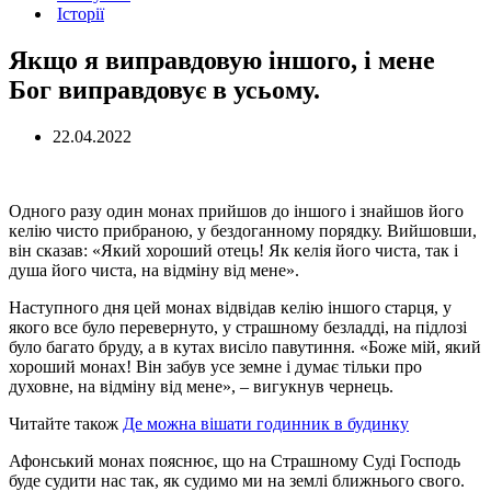
Історії
Якщо я виправдовую іншого, і мене
Бог виправдовує в усьому.
22.04.2022
Одного разу один монах прийшов до іншого і знайшов його
келію чисто прибраною, у бездоганному порядку. Вийшовши,
він сказав: «Який хороший отець! Як келія його чиста, так і
душа його чиста, на відміну від мене».
Наступного дня цей монах відвідав келію іншого старця, у
якого все було перевернуто, у страшному безладді, на підлозі
було багато бруду, а в кутах висіло павутиння. «Боже мій, який
хороший монах! Він забув усе земне і думає тільки про
духовне, на відміну від мене», – вигукнув чернець.
Читайте також
Де можна вішати годинник в будинку
Афонський монах пояснює, що на Страшному Суді Господь
буде судити нас так, як судимо ми на землі ближнього свого.