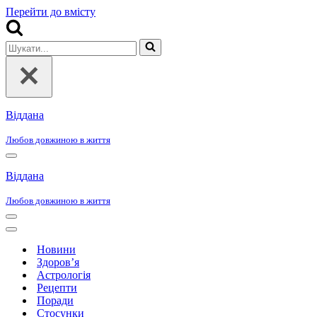
Перейти до вмісту
Шукати...
Віддана
Любов довжиною в життя
Меню
навігації
Віддана
Любов довжиною в життя
Меню
навігації
Меню
навігації
Новини
Здоров’я
Астрологія
Рецепти
Поради
Стосунки