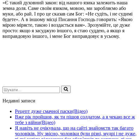
«Є такий духовний закон: від нашого язика залежить наша
земна доля. Саме своїм язиком, мовою, ми заробляємо або
муки, або рай. І про це сказав сам Бог: «Не судіть, і не судимі
будете». А в іншому місці Писання Господь говорить: «Якою
мірою міряєте, такою і воздасться вам». Зрозумійте, це дуже
просто: якщо я засуджую іншого, я стаю суддею, а якщо я
виправдовую іншого, і мене Бог виправдовує в усьому.
Шукати...
Недавні записи
Рецепт дуже смачної паски(Відео)
Вже рік пройшов, як ти пішов солдатом, а я чекаю все ж
тебе з війни(Відео)
Я навіть не очікувала, що на сайті знайомств так багато
чоловіків. Ну звісно, чоловіки були різні, мудрі і не дуже,