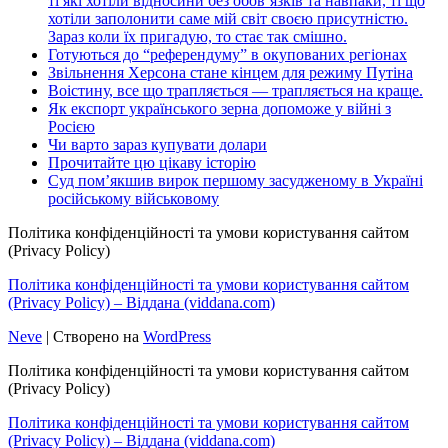
ті які хотіли відносини без обов’язків та навпаки, ті що
хотіли заполонити саме мій світ своєю присутністю.
Зараз коли їх пригадую, то стає так смішно.
Готуються до “референдуму” в окупованих регіонах
Звільнення Херсона стане кінцем для режиму Путіна
Воістину, все що трапляється — трапляється на краще.
Як експорт українського зерна допоможе у війні з
Росією
Чи варто зараз купувати долари
Прочитайте цю цікаву історію
Суд пом’якшив вирок першому засудженому в Україні
російському військовому
Політика конфіденційності та умови користування сайтом
(Privacy Policy)
Політика конфіденційності та умови користування сайтом
(Privacy Policy) – Віддана (viddana.com)
Neve
| Створено на
WordPress
Політика конфіденційності та умови користування сайтом
(Privacy Policy)
Політика конфіденційності та умови користування сайтом
(Privacy Policy) – Віддана (viddana.com)