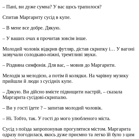
– Пані, ви дуже сумна? У вас щось трапилося?
Спитав Маргариту сусід в купе.
– В мене все добре. Дякую.
– У ваших очах я прочитав зовсім інше.
Молодий чоловік відкрив футляр, дістав скрипку і… У вагоні
зазвучали солодкаво-ніжні, тремтливі звуки.
– Різдвяна симфонія. Для вас, – мовив до Маргарити.
Мелодія за мелодією, а потім й колядки. На чарівну музику
прийшли й люди з сусідніх купе.
– Дякую. Ви дійсно вмієте підвищити настрій, – сказала
Маргарита сусідові-скрипалю.
– Ви у гості їдете ? – запитав молодий чоловік.
– Ні. Тобто, так. У гості до мого улюбленого міста.
Сусід з поїзда запропонував прогулятися містом. Маргарита
одразу погодилася, якось дуже приємно та легко їй було з цим