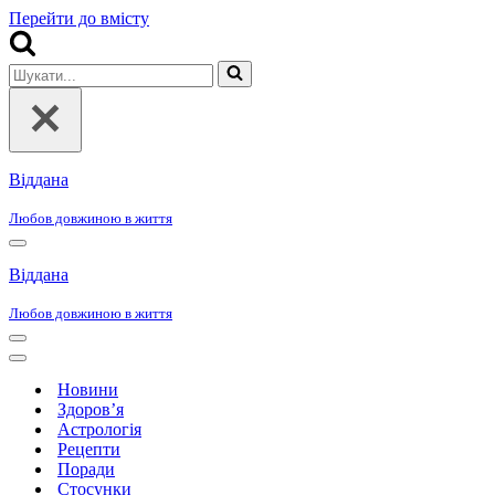
Перейти до вмісту
Шукати...
Віддана
Любов довжиною в життя
Меню
навігації
Віддана
Любов довжиною в життя
Меню
навігації
Меню
навігації
Новини
Здоров’я
Астрологія
Рецепти
Поради
Стосунки