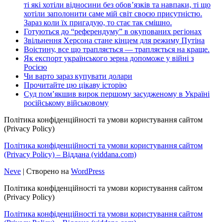
ті які хотіли відносини без обов’язків та навпаки, ті що
хотіли заполонити саме мій світ своєю присутністю.
Зараз коли їх пригадую, то стає так смішно.
Готуються до “референдуму” в окупованих регіонах
Звільнення Херсона стане кінцем для режиму Путіна
Воістину, все що трапляється — трапляється на краще.
Як експорт українського зерна допоможе у війні з
Росією
Чи варто зараз купувати долари
Прочитайте цю цікаву історію
Суд пом’якшив вирок першому засудженому в Україні
російському військовому
Політика конфіденційності та умови користування сайтом
(Privacy Policy)
Політика конфіденційності та умови користування сайтом
(Privacy Policy) – Віддана (viddana.com)
Neve
| Створено на
WordPress
Політика конфіденційності та умови користування сайтом
(Privacy Policy)
Політика конфіденційності та умови користування сайтом