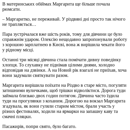
В материнських обіймах Маргарита ще більше почала
рюмсати.
– Маргаритко, не переживай. У різдвяні дні просто так нічого
не трапляється…
Пара зустрічалася вже шість років, тому для дівчини це було
справжнім ударом. Олексію нещодавно запропонували роботу
з хорошою зарплатнею в Києві, вона ж вирішила чекати його
у рідному місці.
Останні три місяці дівчина стала помічати дивну поведінку
хлопця. То слухавку не піднімав цілими днями, холодно
відповідав на дзвінки. А на Новий рік взагалі не приїхав, хоча
вони задумали святкувати разом.
Маргарита вирішила поїхати на Різдво в старе місто, погуляти
затишними вуличками, щоб трішки відволіктися. Дорога туди
займала близько двох годин потягом. Дівчина часто їздила
туди на прогулянки з коханим. Дорогою на вокзал Маргарита
згадувала, як вони гуляли старим містом, брали участь у
різних фестивалях, ходили на ярмарки на запашну каву та
смачні пляцки.
Пасажирів, попри свято, було багато.