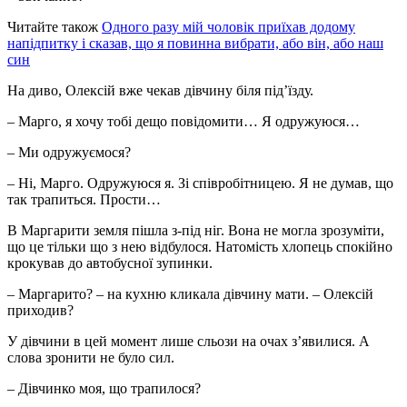
Читайте також
Одного разу мій чоловік приїхав додому
напідпитку і сказав, що я повинна вибрати, або він, або наш
син
На диво, Олексій вже чекав дівчину біля під’їзду.
– Марго, я хочу тобі дещо повідомити… Я одружуюся…
– Ми одружуємося?
– Ні, Марго. Одружуюся я. Зі співробітницею. Я не думав, що
так трапиться. Прости…
В Маргарити земля пішла з-під ніг. Вона не могла зрозуміти,
що це тільки що з нею відбулося. Натомість хлопець спокійно
крокував до автобусної зупинки.
– Маргарито? – на кухню кликала дівчину мати. – Олексій
приходив?
У дівчини в цей момент лише сльози на очах з’явилися. А
слова зронити не було сил.
– Дівчинко моя, що трапилося?