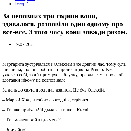
Історії
За неповних три години вони,
здавалося, розповіли один одному про
все-все. З того часу вони завжди разом.
19.07.2021
Маргарита зустрічалася з Олексієм вже довгий час, тому була
впевнена, що він зробить їй пропозицію на Різдво. Уже
уявляла собі, який приміряє каблучку, правда, сама про свої
здогадки нікому не розповідала.
За день до свята пролунав дзвінок. Це був Олексій.
– Марго! Хочу з тобою сьогодні зустрітися.
– Ти вже приїхав? Я думала, ти ще в Києві.
– Ти зможеш вийти до мене?
– Звичайно!