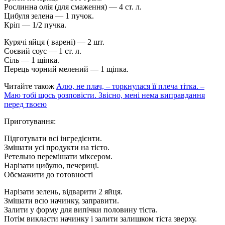
Рослинна олія (для смаження) — 4 ст. л.
Цибуля зелена — 1 пучок.
Кріп — 1/2 пучка.
Курячі яйця ( варені) — 2 шт.
Соєвий соус — 1 ст. л.
Сіль — 1 щіпка.
Перець чорний мелений — 1 щіпка.
Читайте також
Алю, не плач, – торкнулася її плеча тітка. –
Маю тобі щось розповісти. Звісно, мені нема виправдання
перед твоєю
Приготування:
Підготувати всі інгредієнти.
Змішати усі продукти на тісто.
Ретельно перемішати міксером.
Нарізати цибулю, печериці.
Обсмажити до готовності
Нарізати зелень, відварити 2 яйця.
Змішати всю начинку, заправити.
Залити у форму для випічки половину тіста.
Потім викласти начинку і залити залишком тіста зверху.