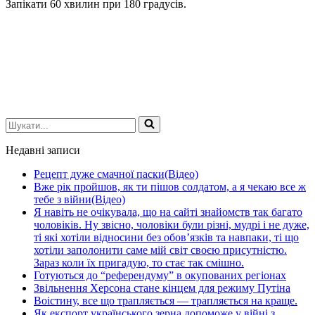
Запікати 60 хвилин при 180 градусів.
Шукати...
Недавні записи
Рецепт дуже смачної паски(Відео)
Вже рік пройшов, як ти пішов солдатом, а я чекаю все ж
тебе з війни(Відео)
Я навіть не очікувала, що на сайті знайомств так багато
чоловіків. Ну звісно, чоловіки були різні, мудрі і не дуже,
ті які хотіли відносини без обов’язків та навпаки, ті що
хотіли заполонити саме мій світ своєю присутністю.
Зараз коли їх пригадую, то стає так смішно.
Готуються до “референдуму” в окупованих регіонах
Звільнення Херсона стане кінцем для режиму Путіна
Воістину, все що трапляється — трапляється на краще.
Як експорт українського зерна допоможе у війні з