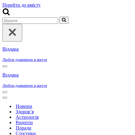
Перейти до вмісту
Шукати...
Віддана
Любов довжиною в життя
Меню
навігації
Віддана
Любов довжиною в життя
Меню
навігації
Меню
навігації
Новини
Здоров’я
Астрологія
Рецепти
Поради
Стосунки