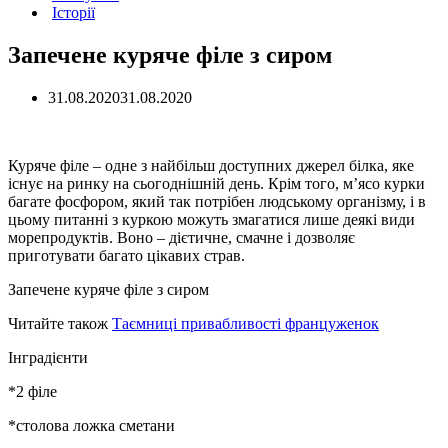
Історії
Запечене куряче філе з сиром
31.08.2020
31.08.2020
Куряче філе – одне з найбільш доступних джерел білка, яке
існує на ринку на сьогоднішній день. Крім того, м’ясо курки
багате фосфором, який так потрібен людському організму, і в
цьому питанні з куркою можуть змагатися лише деякі види
морепродуктів. Воно – дієтичне, смачне і дозволяє
приготувати багато цікавих страв.
Запечене куряче філе з сиром
Читайте також
Таємниці привабливості француженок
Інградієнти
*2 філе
*столова ложка сметани