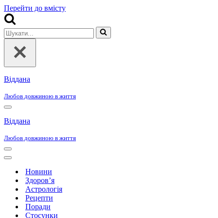
Перейти до вмісту
Шукати...
Віддана
Любов довжиною в життя
Меню
навігації
Віддана
Любов довжиною в життя
Меню
навігації
Меню
навігації
Новини
Здоров’я
Астрологія
Рецепти
Поради
Стосунки