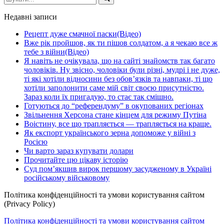
Недавні записи
Рецепт дуже смачної паски(Відео)
Вже рік пройшов, як ти пішов солдатом, а я чекаю все ж
тебе з війни(Відео)
Я навіть не очікувала, що на сайті знайомств так багато
чоловіків. Ну звісно, чоловіки були різні, мудрі і не дуже,
ті які хотіли відносини без обов’язків та навпаки, ті що
хотіли заполонити саме мій світ своєю присутністю.
Зараз коли їх пригадую, то стає так смішно.
Готуються до “референдуму” в окупованих регіонах
Звільнення Херсона стане кінцем для режиму Путіна
Воістину, все що трапляється — трапляється на краще.
Як експорт українського зерна допоможе у війні з
Росією
Чи варто зараз купувати долари
Прочитайте цю цікаву історію
Суд пом’якшив вирок першому засудженому в Україні
російському військовому
Політика конфіденційності та умови користування сайтом
(Privacy Policy)
Політика конфіденційності та умови користування сайтом