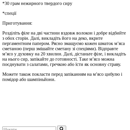
*30 грам нежирного твердого сиру
*спеції
Приготування:
Розділіть філе на дві частини вздовж волокон і добре відбийте
з обох сторін. Далі, викладіть його на деко, вкрите
пергаментним папером. Рясно змащуємо кожен шматок м’яса
сметаною (перш змішайте сметану зі спеціями). Відправте
м’ясо у духовку на 20 хвилин. Далі, дістаньте філе, і викладіть
на нього сир, запікайте до готовності. Таке м’ясо можна
поєднувати з салатами, гречкою або їсти як основну страву.
Можете також покласти перед запіканням на м’ясо цибулю і
помідор або шампіньйони.
Шукати...