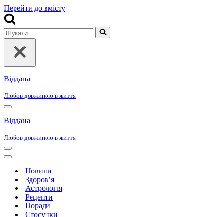
Перейти до вмісту
Шукати...
Віддана
Любов довжиною в життя
Меню
навігації
Віддана
Любов довжиною в життя
Меню
навігації
Меню
навігації
Новини
Здоров’я
Астрологія
Рецепти
Поради
Стосунки