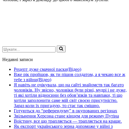
Шукати...
Недавні записи
Рецепт дуже смачної паски(Відео)
Вже рік пройшов, як ти пішов солдатом, а я чекаю все ж
тебе з війни(Відео)
Я навіть не очікувала, що на сайті знайомств так багато
чоловіків. Ну звісно, чоловіки були різні, мудрі і не дуже,
ті які хотіли відносини без обов’язків та навпаки, ті що
хотіли заполонити саме мій світ своєю присутністю.
Зараз коли їх пригадую, то стає так смішно.
Готуються до “референдуму” в окупованих регіонах
Звільнення Херсона стане кінцем для режиму Путіна
Воістину, все що трапляється — трапляється на краще.
Як експорт українського зерна допоможе у війні з