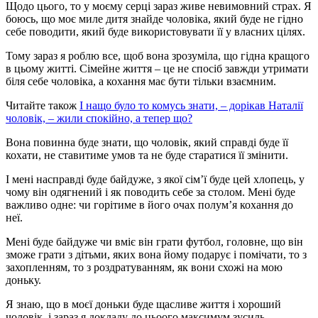
Щодо цього, то у моєму серці зараз живе невимовний страх. Я
боюсь, що моє миле дитя знайде чоловіка, який буде не гідно
себе поводити, який буде використовувати її у власних цілях.
Тому зараз я роблю все, щоб вона зрозуміла, що гідна кращого
в цьому житті. Сімейне життя – це не спосіб завжди утримати
біля себе чоловіка, а кохання має бути тільки взаємним.
Читайте також
І нащо було то комусь знати, – дорікав Наталії
чоловік, – жили спокійно, а тепер що?
Вона повинна буде знати, що чоловік, який справді буде її
кохати, не ставитиме умов та не буде старатися її змінити.
І мені насправді буде байдуже, з якої сім’ї буде цей хлопець, у
чому він одягнений і як поводить себе за столом. Мені буде
важливо одне: чи горітиме в його очах полум’я кохання до
неї.
Мені буде байдуже чи вміє він грати футбол, головне, що він
зможе грати з дітьми, яких вона йому подарує і помічати, то з
захопленням, то з роздратуванням, як вони схожі на мою
доньку.
Я знаю, що в моєї доньки буде щасливе життя і хороший
чоловік, і зараз я докладу до цьоого максимум зусиль.