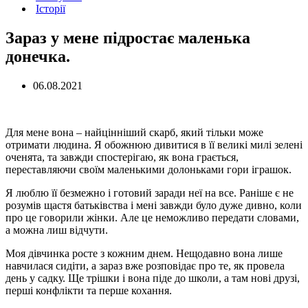
Історії
Зараз у мене підростає маленька
донечка.
06.08.2021
Для мене вона – найцінніший скарб, який тільки може
отримати людина. Я обожнюю дивитися в її великі милі зелені
оченята, та завжди спостерігаю, як вона грається,
переставляючи своїм маленькими долоньками гори іграшок.
Я люблю її безмежно і готовий заради неї на все. Раніше є не
розумів щастя батьківства і мені завжди було дуже дивно, коли
про це говорили жінки. Але це неможливо передати словами,
а можна лиш відчути.
Моя дівчинка росте з кожним днем. Нещодавно вона лише
навчилася сидіти, а зараз вже розповідає про те, як провела
день у садку. Ще трішки і вона піде до школи, а там нові друзі,
перші конфлікти та перше кохання.