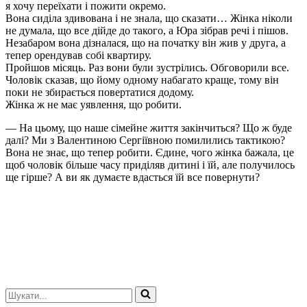
я хочу переїхати і пожити окремо.
Вона сиділа здивована і не знала, що сказати… Жінка ніколи
не думала, що все дійде до такого, а Юра зібрав речі і пішов.
Незабаром вона дізналася, що на початку він жив у друга, а
тепер орендував собі квартиру.
Пройшов місяць. Раз вони були зустрілись. Обговорили все.
Чоловік сказав, що йому одному набагато краще, тому він
поки не збирається повертатися додому.
Жінка ж не має уявлення, що робити.
— На цьому, що наше сімейне життя закінчиться? Що ж буде
далі? Ми з Валентиною Сергіївною помилились тактикою?
Вона не знає, що тепер робити. Єдине, чого жінка бажала, це
щоб чоловік більше часу приділяв дитині і їй, але получилось
ще гірше? А ви як думаєте вдасться їй все повернути?
Шукати...