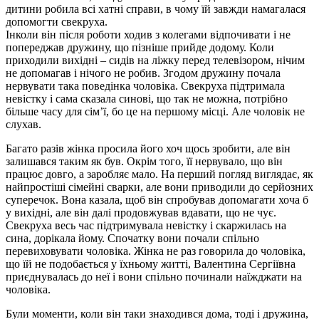
дитини робила всі хатні справи, в чому їй завжди намагалася
допомогти свекруха.
Інколи він після роботи ходив з колегами відпочивати і не
попереджав дружину, що пізніше прийде додому. Коли
приходили вихідні – сидів на ліжку перед телевізором, нічим
не допомагав і нічого не робив. Згодом дружину почала
нервувати така поведінка чоловіка. Свекруха підтримала
невістку і сама сказала синові, що так не можна, потрібно
більше часу для сім’ї, бо це на першому місці. Але чоловік не
слухав.
Багато разів жінка просила його хоч щось зробити, але він
залишався таким як був. Окрім того, її нервувало, що він
працює довго, а заробляє мало. На перший погляд виглядає, як
найпростіші сімейні сварки, але вони приводили до серйозних
суперечок. Вона казала, щоб він спробував допомагати хоча б
у вихідні, але він далі продовжував вдавати, що не чує.
Свекруха весь час підтримувала невістку і скаржилась на
сина, дорікала йому. Спочатку вони почали спільно
перевиховувати чоловіка. Жінка не раз говорила до чоловіка,
що їй не подобається у їхньому житті, Валентина Сергіївна
приєднувалась до неї і вони спільно починали наїжджати на
чоловіка.
Були моменти, коли він таки знаходився дома, тоді і дружина,