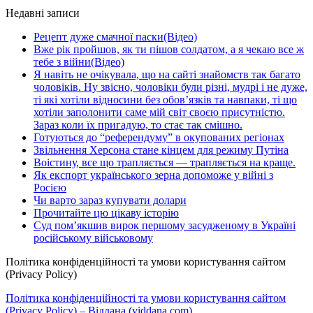
Недавні записи
Рецепт дуже смачної паски(Відео)
Вже рік пройшов, як ти пішов солдатом, а я чекаю все ж
тебе з війни(Відео)
Я навіть не очікувала, що на сайті знайомств так багато
чоловіків. Ну звісно, чоловіки були різні, мудрі і не дуже,
ті які хотіли відносини без обов’язків та навпаки, ті що
хотіли заполонити саме мій світ своєю присутністю.
Зараз коли їх пригадую, то стає так смішно.
Готуються до “референдуму” в окупованих регіонах
Звільнення Херсона стане кінцем для режиму Путіна
Воістину, все що трапляється — трапляється на краще.
Як експорт українського зерна допоможе у війні з
Росією
Чи варто зараз купувати долари
Прочитайте цю цікаву історію
Суд пом’якшив вирок першому засудженому в Україні
російському військовому
Політика конфіденційності та умови користування сайтом
(Privacy Policy)
Політика конфіденційності та умови користування сайтом
(Privacy Policy) – Віддана (viddana.com)