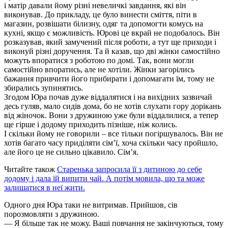
і матір давали йому різні невеличкі завдання, які він
виконував. До прикладу, це було винести сміття, піти в
магазин, розвішати білизну, одяг та допомогти комусь на
кухні, якщо є можливість. Юрові це вкрай не подобалось. Він
розказував, який замучений після роботи, а тут ще приходи і
виконуй різні доручення. Та й казав, що дві жінки самостійно
можуть впоратися з роботою по домі. Так, вони могли
самостійно впоратись, але не хотіли. Жінки загорілись
бажання привчити його прибирати і допомагати їм, тому не
збирались зупинятись.
Згодом Юра почав дуже віддалятися і на вихідних зазвичай
десь гуляв, мало сидів дома, бо не хотів слухати гору дорікань
від жіночок. Вони з дружиною уже були віддалилися, а тепер
ще гірше і додому приходить пізніше, ніж колись.
І скільки йому не говорили – все тільки погіршувалось. Він не
хотів багато часу приділяти сім’ї, хоча скільки часу пройшло,
але його це не сильно цікавило. Сім’я.
Читайте також
Старенька запросила її з дитиною до себе
додому і дала їй випити чай. А потім мовила, що та може
залишатися в неї жити.
Одного дня Юра таки не витримав. Прийшов, сів
порозмовляти з дружиною.
— Я більше так не можу. Ваші повчання не закінчуються, тому