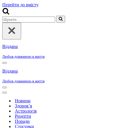
Перейти до вмісту
Шукати...
Віддана
Любов довжиною в життя
Меню
навігації
Віддана
Любов довжиною в життя
Меню
навігації
Меню
навігації
Новини
Здоров’я
Астрологія
Рецепти
Поради
Стосунки