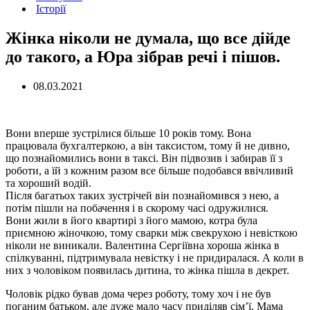
Історії
Жінка ніколи не думала, що все дійде
до такого, а Юра зібрав речі і пішов.
08.03.2021
Вони вперше зустрілися більше 10 років тому. Вона
працювала бухгалтеркою, а він таксистом, тому й не дивно,
що познайомились вони в таксі. Він підвозив і забирав її з
роботи, а їй з кожним разом все більше подобався ввічливий
та хороший водій.
Після багатьох таких зустрічей він познайомився з нею, а
потім пішли на побачення і в скорому часі одружилися.
Вони жили в його квартирі з його мамою, котра була
приємною жіночкою, тому сварки між свекрухою і невісткою
ніколи не виникали. Валентина Сергіївна хороша жінка в
спілкуванні, підтримувала невістку і не придиралася. А коли в
них з чоловіком появилась дитина, то жінка пішла в декрет.
Чоловік рідко бував дома через роботу, тому хоч і не був
поганим батьком, але дуже мало часу приділяв сім’ї. Мама