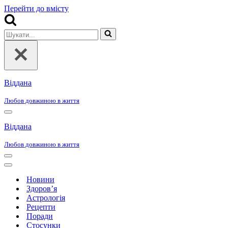
Перейти до вмісту
Шукати...
Віддана
Любов довжиною в життя
Меню
навігації
Віддана
Любов довжиною в життя
Меню
навігації
Меню
навігації
Новини
Здоров’я
Астрологія
Рецепти
Поради
Стосунки