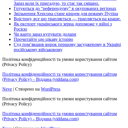
Зараз коли їх пригадую, то стає так смішно.
Готуються до “референдуму” в окупованих регіонах
Звільнення Херсона стане кінцем для режиму Путіна
Воістину, все що трапляється — трапляється на краще.
Як експорт українського зерна допоможе у війні з
Росією
Чи варто зараз купувати долари
Прочитайте цю цікаву історію
Суд пом’якшив вирок першому засудженому в Україні
російському військовому
Політика конфіденційності та умови користування сайтом
(Privacy Policy)
Політика конфіденційності та умови користування сайтом
(Privacy Policy) – Віддана (viddana.com)
Neve
| Створено на
WordPress
Політика конфіденційності та умови користування сайтом
(Privacy Policy)
Політика конфіденційності та умови користування сайтом
(Privacy Policy) – Віддана (viddana.com)