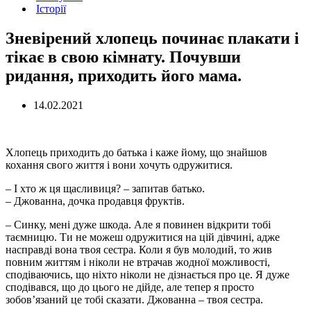
Історії
Зневірений хлопець починає плакати і
тікає в свою кімнату. Почувши
ридання, приходить його мама.
14.02.2021
Хлопець приходить до батька і каже йому, що знайшов
кохання свого життя і вони хочуть одружитися.
– І хто ж ця щасливиця? – запитав батько.
– Джованна, дочка продавця фруктів.
– Синку, мені дуже шкода. Але я повинен відкрити тобі
таємницю. Ти не можеш одружитися на цій дівчині, адже
насправді вона твоя сестра. Коли я був молодий, то жив
повним життям і ніколи не втрачав жодної можливості,
сподіваючись, що ніхто ніколи не дізнається про це. Я дуже
сподівався, що до цього не дійде, але тепер я просто
зобов’язаний це тобі сказати. Джованна – твоя сестра.