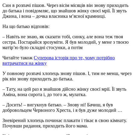
Син в розпачі пішов. Через вісім місяців він знову приходить
до батька і повідомляє, що знайшов жінку своєї мрії. Її звуть
Джина, і вона – дочка власника м’ясної крамниці.
На що батько відповів:
– Навіть не знаю, як сказати тобі, синку, але вона теж твоя
сестра. Постарайся зрозуміти. Я був молодий, у мене з твоєю
матір’ю було складні стосунки, а потім
Читайте також
Суперова історія про те, чому потрібно
витрачатися на жінку
У повному розпачі хлопець знову пішов. І, тим не менш, через
рік він знову приходить до батька.
– Тату, на цей раз я знайшов дійсно жінку своєї мрії. Її звуть
Аміна, вона сирота і, до того ж, мулатка.
– Досить! – вигукнув батько. – Знову ні! Бачиш, я був
добровольцем Червоного Хреста, і я був дуже молодий …
Зневірений хлопець починає плакати і тікає в свою кімнату.
Почувши ридання, приходить його мама.