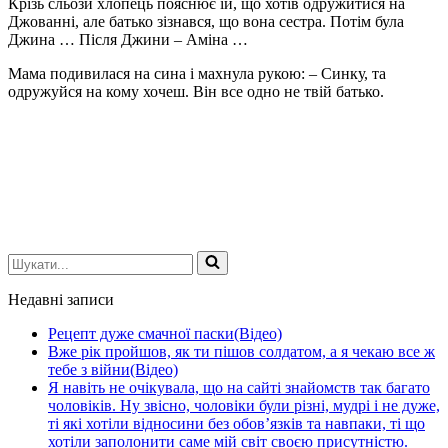
Крізь сльози хлопець пояснює їй, що хотів одружитися на
Джованні, але батько зізнався, що вона сестра. Потім була
Джина … Після Джини – Аміна …
Мама подивилася на сина і махнула рукою: – Синку, та
одружуйся на кому хочеш. Він все одно не твій батько.
Шукати...
Недавні записи
Рецепт дуже смачної паски(Відео)
Вже рік пройшов, як ти пішов солдатом, а я чекаю все ж
тебе з війни(Відео)
Я навіть не очікувала, що на сайті знайомств так багато
чоловіків. Ну звісно, чоловіки були різні, мудрі і не дуже,
ті які хотіли відносини без обов’язків та навпаки, ті що
хотіли заполонити саме мій світ своєю присутністю.