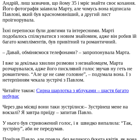
Андрій, лиш зазначив, що йому 35 і мріє знайти своє кохання.
Його фотографія заіавила Марту, але чомусь вона відписала
Павлові, який був красномовніший, а другий лист
проігнорувала.
Їхні переписки були довгими та інтересними. Марті
подобалось спілкуватися з новим знайомим, адже він робив їй
багато компліментів, був привітний та романтичний.
– Давай, обміняємося телефонами? – запропонувала Марта.
І вже за декілька хвилин розмови з незнайомцем, Марта
розчарувалася, адже його писклявий голос звучав ну геть не
романтично. “Але це не саме головне”, – подумала вона. І з
нетерпінням чекала зустрічі з Павлом.
Читайте також:
Сирна шарлотка з яблуками – щастя багато
небуває
Через два місяці вони таки зустрілися:– Зустрінеш мене на
вокзалі? Я завтра приїду – запитав Павло.
У нього був стривожений голос, і я швидко випалила: “Так,
зустріну”, аби не передумав.
Приїхав Павло, але правда, без великого букета квітів, як вона