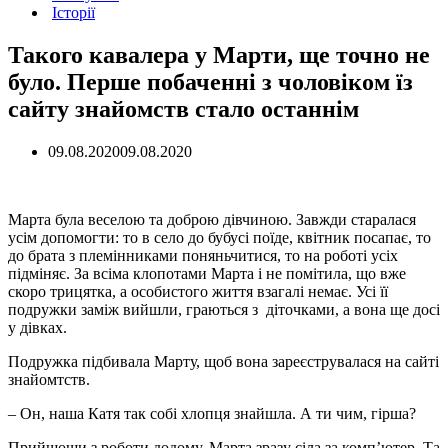
Історії
Такого кавалера у Марти, ще точно не
було. Перше побаченні з чоловіком їз
сайту знайомств стало останнім
09.08.2020
09.08.2020
Марта була веселою та доброю дівчиною. Завжди старалася
усім допомогти: то в село до бубусі поїде, квітник посапає, то
до брата з племінниками поняньчитися, то на роботі усіх
підміняє. За всіма клопотами Марта і не помітила, що вже
скоро трицятка, а особистого життя взагалі немає. Усі її
подружки заміж вийшли, граються з діточками, а вона ще досі
у дівках.
Подружка підбивала Марту, щоб вона зареєструвалася на сайті
знайомтств.
– Он, наша Катя так собі хлопця знайшла. А ти чим, гірша?
Прийшоши з роботи додому, Марта зразу сіла за комп’ютер. Та