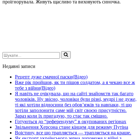
проігнорувала. Живуть щасливо та виховують синочка.
Шукати...
Недавні записи
Рецепт дуже смачної паски(Відео)
Вже рік пройшов, як ти пішов солдатом, а я чекаю все ж
тебе з війни(Відео)
Я навіть не очікувала, що на сайті знайомств так багато
чоловіків. Ну звісно, чоловіки були різні, мудрі і не дуже,
ті які хотіли відносини без обов’язків та навпаки, ті що
хотіли заполонити саме мій світ своєю присутністю.
Зараз коли їх пригадую, то стає так смішно.
Готуються до “референдуму” в окупованих регіонах
Звільнення Херсона стане кінцем для режиму Путіна
Воістину, все що трапляється — трапляється на краще.
Як експорт українського зерна допоможе у війні з