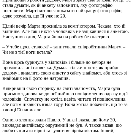
стала думати, як їй анкету заповнити, яку фотографію
поставити. Марті хотілося показати найкращу фотографію,
адже розуміла, що їй уже не 20.
Цілий вечір Марта просиділа за комп’ютером. Чекала, хто їй
відпише. Але так і ніхто з чоловіків не зацікавився її анкетою.
Наступного дня, Марта йшла на роботу без настрою.
– У тебе щось сталося? – запитували співробітники Марту. –
Чи не з тієї ноги встала?
Вона щось буркнула у відповідь і більше до вечора не
промовила ані словечка. Думала тільки про те, як прийде
додому і видалить свою анкету з сайту знайомст, аби хтось зі
знайомих на її фото не натрапив.
Відкривши свою сторінку на сайті знайомств, Марта була
приємно здивована: до неї пийшло повідомлення одразу від 2
чоловіків. Спочатку не хотіла навіть читати ті повідомлення,
але потім цікавість взяла гору. Вона хотіла побачити, що то за
хлопці їй написали.
Одного хлопця звали Павло. У анкті вказа, що йому 39,
викладає англійську, одружений не був. А також вкзав, що
любить писати вірші та гуляти вечірнім містом. Інший,