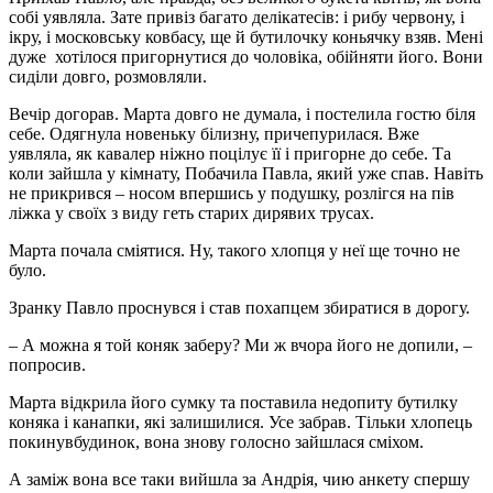
собі уявляла. Зате привіз багато делікатесів: і рибу червону, і
ікру, і московську ковбасу, ще й бутилочку коньячку взяв. Мені
дуже хотілося пригорнутися до чоловіка, обійняти його. Вони
сиділи довго, розмовляли.
Вечір догорав. Марта довго не думала, і постелила гостю біля
себе. Одягнула новеньку білизну, причепурилася. Вже
уявляла, як кавалер ніжно поцілує її і пригорне до себе. Та
коли зайшла у кімнату, Побачила Павла, який уже спав. Навіть
не прикрився – носом впершись у подушку, розлігся на пів
ліжка у своїх з виду геть старих дирявих трусах.
Марта почала сміятися. Ну, такого хлопця у неї ще точно не
було.
Зранку Павло проснувся і став похапцем збиратися в дорогу.
– А можна я той коняк заберу? Ми ж вчора його не допили, –
попросив.
Марта відкрила його сумку та поставила недопиту бутилку
коняка і канапки, які залишилися. Усе забрав. Тільки хлопець
покинувбудинок, вона знову голосно зайшлася сміхом.
А заміж вона все таки вийшла за Андрія, чию анкету спершу