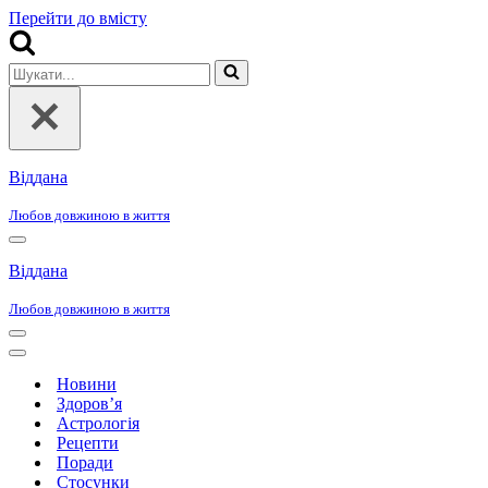
Перейти до вмісту
Шукати...
Віддана
Любов довжиною в життя
Меню
навігації
Віддана
Любов довжиною в життя
Меню
навігації
Меню
навігації
Новини
Здоров’я
Астрологія
Рецепти
Поради
Стосунки