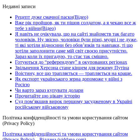
Недавні записи
Рецепт дуже смачної паски(Відео)
Вже рік пройшов, як ти пішов солдатом, а я чекаю все ж
тебе з війни(Відео)
Я навіть не очікувала, що на сайті знайомств так багато
чоловіків. Ну звісно, чоловіки були різні, мудрі і не дуже,
ті які хотіли відносини без обов’язків та навпаки, ті що
хотіли заполонити саме мій світ своєю присутністю.
Зараз коли їх пригадую, то стає так смішно.
Готуються до “референдуму” в окупованих регіонах
Звільнення Херсона стане кінцем для режиму Путіна
Воістину, все що трапляється — трапляється на краще.
Як експорт українського зерна допоможе у війні з
Росією
Чи варто зараз купувати долари
Прочитайте цю цікаву історію
Суд пом’якшив вирок першому засудженому в Україні
російському військовому
Політика конфіденційності та умови користування сайтом
(Privacy Policy)
Політика конфіденційності та умови користування сайтом
(Privacy Policy) – Віддана (viddana.com)