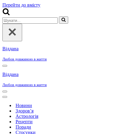
Перейти до вмісту
Шукати...
Віддана
Любов довжиною в життя
Меню
навігації
Віддана
Любов довжиною в життя
Меню
навігації
Меню
навігації
Новини
Здоров’я
Астрологія
Рецепти
Поради
Стосунки