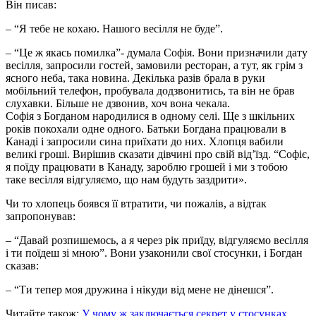
Він писав:
– “Я тебе не кохаю. Нашого весілля не буде”.
– “Це ж якась помилка”- думала Софія. Вони призначили дату
весілля, запросили гостей, замовили ресторан, а тут, як грім з
ясного неба, така новина. Декілька разів брала в руки
мобільний телефон, пробувала додзвонитись, та він не брав
слухавки. Більше не дзвонив, хоч вона чекала.
Софія з Богданом народилися в одному селі. Ще з шкільних
років покохали одне одного. Батьки Богдана працювали в
Канаді і запросили сина приїхати до них. Хлопця вабили
великі гроші. Вирішив сказати дівчині про свій від’їзд. “Софіє,
я поїду працювати в Канаду, зароблю грошей і ми з тобою
таке весілля відгуляємо, що нам будуть заздрити».
Чи то хлопець боявся її втратити, чи пожалів, а відтак
запропонував:
– “Давай розпишемось, а я через рік приїду, відгуляємо весілля
і ти поїдеш зі мною”. Вони узаконили свої стосунки, і Богдан
сказав:
– “Ти тепер моя дружина і нікуди від мене не дінешся”.
Читайте також:
У чому ж заключається секрет у стосунках