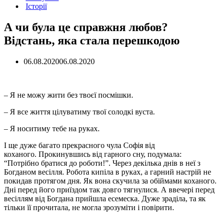
Історії
А чи була це справжня любов?
Відстань, яка стала перешкодою
06.08.2020
06.08.2020
– Я не можу жити без твоєї посмішки.
– Я все життя цілуватиму твої солодкі вуста.
– Я носитиму тебе на руках.
І ще дуже багато прекрасного чула Софія від
коханого. Прокинувшись від гарного сну, подумала:
“Потрібно братися до роботи!”. Через декілька днів в неї з
Богданом весілля. Робота кипіла в руках, а гарний настрій не
покидав протягом дня. Як вона скучила за обіймами коханого.
Дні перед його приїздом так довго тягнулися. А ввечері перед
весіллям від Богдана прийшла есемеска. Дуже зраділа, та як
тільки її прочитала, не могла зрозуміти і повірити.