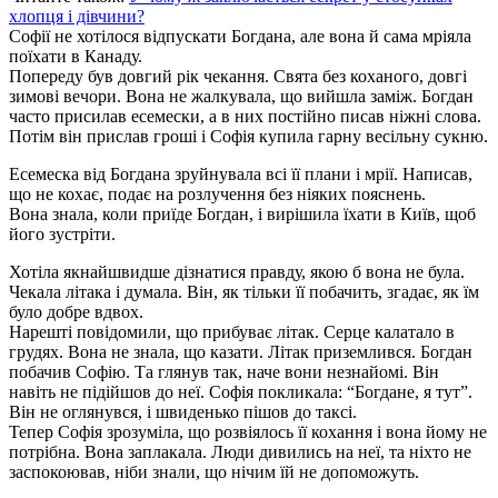
хлопця і дівчини?
Софії не хотілося відпускати Богдана, але вона й сама мріяла
поїхати в Канаду.
Попереду був довгий рік чекання. Свята без коханого, довгі
зимові вечори. Вона не жалкувала, що вийшла заміж. Богдан
часто присилав есемески, а в них постійно писав ніжні слова.
Потім він прислав гроші і Софія купила гарну весільну сукню.
Есемеска від Богдана зруйнувала всі її плани і мрії. Написав,
що не кохає, подає на розлучення без ніяких пояснень.
Вона знала, коли приїде Богдан, і вирішила їхати в Київ, щоб
його зустріти.
Хотіла якнайшвидше дізнатися правду, якою б вона не була.
Чекала літака і думала. Він, як тільки її побачить, згадає, як їм
було добре вдвох.
Нарешті повідомили, що прибуває літак. Серце калатало в
грудях. Вона не знала, що казати. Літак приземлився. Богдан
побачив Софію. Та глянув так, наче вони незнайомі. Він
навіть не підійшов до неї. Софія покликала: “Богдане, я тут”.
Він не оглянувся, і швиденько пішов до таксі.
Тепер Софія зрозуміла, що розвіялось її кохання і вона йому не
потрібна. Вона заплакала. Люди дивились на неї, та ніхто не
заспокоював, ніби знали, що нічим їй не допоможуть.