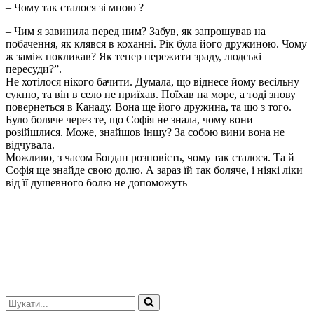
– Чому так сталося зі мною ?
– Чим я завинила перед ним? Забув, як запрошував на
побачення, як клявся в коханні. Рік була його дружиною. Чому
ж заміж покликав? Як тепер пережити зраду, людські
пересуди?”.
Не хотілося нікого бачити. Думала, що віднесе йому весільну
сукню, та він в село не приїхав. Поїхав на море, а тоді знову
повернеться в Канаду. Вона ще його дружина, та що з того.
Було боляче через те, що Софія не знала, чому вони
розійшлися. Може, знайшов іншу? За собою вини вона не
відчувала.
Можливо, з часом Богдан розповість, чому так сталося. Та й
Софія ще знайде свою долю. А зараз їй так боляче, і ніякі ліки
від її душевного болю не допоможуть
Шукати...