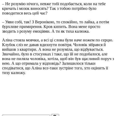
– Не розумію нічого, невже тобі подобається, коли на тебе
кричать і мозок виносять? Так з тобою потрібно було
поводитися весь цей час?
– Уяви собі, так! З Веронікою, то спокійно, то лайка, а потім
бурхливе примирення. Кров кипить. Вона мене просто
зводить з розуму емоціями. А ти як тиха калюжа.
Аліна стояла мовчки, а всі ці слова були наче ножем по серцю.
Клубок сліз не давав вдихнути повітря. Чоловік зібрався й
вийшов з квартири. А вона не розуміла, що відбувається.
Звичайно, було в стосунках і таке, що їй не подобалося, але
вона не пиляла чоловіка, хотіла, щоб він був щасливий поруч з
нею. А що отримала у відповідь? Залишилося тільки
сподіватися, що Аліна все-таки зустріне того, хто оцінить її
тиху калюжу.
Шукати...