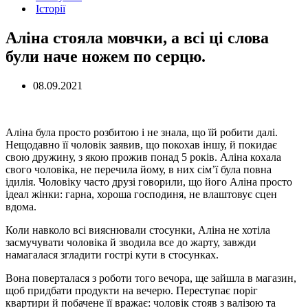
Історії
Аліна стояла мовчки, а всі ці слова
були наче ножем по серцю.
08.09.2021
Аліна була просто розбитою і не знала, що їй робити далі.
Нещодавно її чоловік заявив, що покохав іншу, й покидає
свою дружину, з якою прожив понад 5 років. Аліна кохала
свого чоловіка, не перечила йому, в них сім’ї була повна
ідилія. Чоловіку часто друзі говорили, що його Аліна просто
ідеал жінки: гарна, хороша господиня, не влаштовує сцен
вдома.
Коли навколо всі вияснювали стосунки, Аліна не хотіла
засмучувати чоловіка й зводила все до жарту, завжди
намагалася згладити гострі кути в стосунках.
Вона поверталася з роботи того вечора, ще зайшла в магазин,
щоб придбати продукти на вечерю. Переступає поріг
квартири й побачене її вражає: чоловік стояв з валізою та