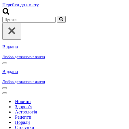
Перейти до вмісту
Шукати...
Віддана
Любов довжиною в життя
Меню
навігації
Віддана
Любов довжиною в життя
Меню
навігації
Меню
навігації
Новини
Здоров’я
Астрологія
Рецепти
Поради
Стосунки