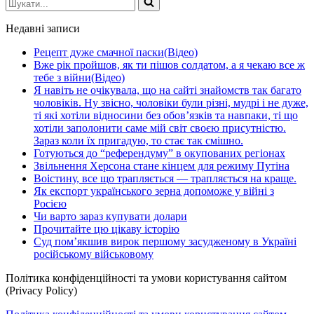
Недавні записи
Рецепт дуже смачної паски(Відео)
Вже рік пройшов, як ти пішов солдатом, а я чекаю все ж
тебе з війни(Відео)
Я навіть не очікувала, що на сайті знайомств так багато
чоловіків. Ну звісно, чоловіки були різні, мудрі і не дуже,
ті які хотіли відносини без обов’язків та навпаки, ті що
хотіли заполонити саме мій світ своєю присутністю.
Зараз коли їх пригадую, то стає так смішно.
Готуються до “референдуму” в окупованих регіонах
Звільнення Херсона стане кінцем для режиму Путіна
Воістину, все що трапляється — трапляється на краще.
Як експорт українського зерна допоможе у війні з
Росією
Чи варто зараз купувати долари
Прочитайте цю цікаву історію
Суд пом’якшив вирок першому засудженому в Україні
російському військовому
Політика конфіденційності та умови користування сайтом
(Privacy Policy)