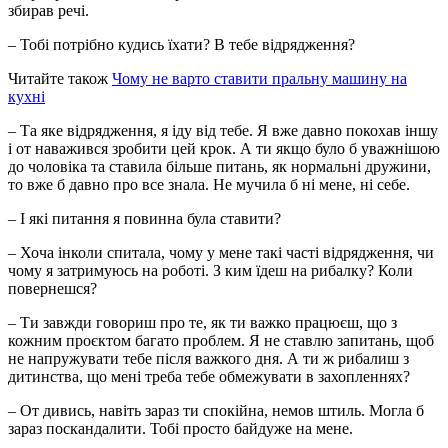
збирав речі.
– Тобі потрібно кудись їхати? В тебе відрядження?
Читайте також
Чому не варто ставити пральну машину на
кухні
– Та яке відрядження, я іду від тебе. Я вже давно покохав іншу
і от наважився зробити цей крок. А ти якщо було б уважнішою
до чоловіка та ставила більше питань, як нормальні дружини,
то вже б давно про все знала. Не мучила б ні мене, ні себе.
– І які питання я повинна була ставити?
– Хоча інколи спитала, чому у мене такі часті відрядження, чи
чому я затримуюсь на роботі. З ким їдеш на рибалку? Коли
повернешся?
– Ти завжди говориш про те, як ти важко працюєш, що з
кожним проєктом багато проблем. Я не ставлю запитань, щоб
не напружувати тебе після важкого дня. А ти ж рибалиш з
дитинства, що мені треба тебе обмежувати в захопленнях?
– От дивись, навіть зараз ти спокійна, немов штиль. Могла б
зараз поскандалити. Тобі просто байдуже на мене.