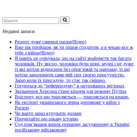
Шукати...
Недавні записи
Рецепт дуже смачної паски(Відео)
Вже рік пройшов, як ти пішов солдатом, а я чекаю все ж
тебе з війни(Відео)
Я навіть не очікувала, що на сайті знайомств так багато
чоловіків. Ну звісно, чоловіки були різні, мудрі і не дуже,
ті які хотіли відносини без обов’язків та навпаки, ті що
хотіли заполонити саме мій світ своєю присутністю.
Зараз коли їх пригадую, то стає так смішно.
Готуються до “референдуму” в окупованих регіонах
Звільнення Херсона стане кінцем для режиму Путіна
Воістину, все що трапляється — трапляється на краще.
Як експорт українського зерна допоможе у війні з
Росією
Чи варто зараз купувати долари
Прочитайте цю цікаву історію
Суд пом’якшив вирок першому засудженому в Україні
російському військовому