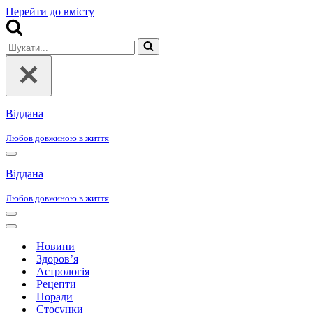
Перейти до вмісту
Шукати...
Віддана
Любов довжиною в життя
Меню
навігації
Віддана
Любов довжиною в життя
Меню
навігації
Меню
навігації
Новини
Здоров’я
Астрологія
Рецепти
Поради
Стосунки