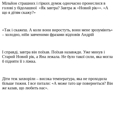
Мільйон страшних і гірких думок одночасно пронеслися в
голові у бідолашної «Як завтра? Завтра ж «Новий рік»». «А
що я дітям скажу?»
«Так і скажеш. А коли вони виростуть, вони мене зрозуміють»
– холодно, ніби завченими фразами відповів Андрій
І справді, завтра він поїхав. Поїхав назавжди. Уже минув і
Старий Новий рік, а Яна лежала. Не було такої сили, яка могла
б підняти її з ліжка.
Діти теж захворіли – висока температура, яка не проходила
більше тижня. І все питали: «А може тато ще повернеться? Він
же казав, що любить нас».