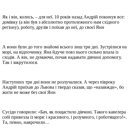
Як і він, колись, – для неї. 10 років назад Андрій покинув все:
домівку (а він був з абсолютно протилежного нам східного
регіону), роботу, друзів і поїхав до неї, до своєї Яни
А вони були до того знайомі всього лиш три дні. Зустрілися на
морі, на відпочинку. Яна йдучи повз нього сильно впала із
сходів. А він, не думаючи, почав надавати дівчині допомогу.
Так і закрутилося.
Наступних три дні вони не розлучалися. А через півроку
Андрій приїхав до Львова і твердо сказав, що «назавжди», бо
жити не може без свої Яни
Сусіди говорили: «Бач, як пощастило дівчині. Такого кавелера
собі привезла із моря: і красивого, і розумного, і роботящого!».
Та, певно, наврочили…