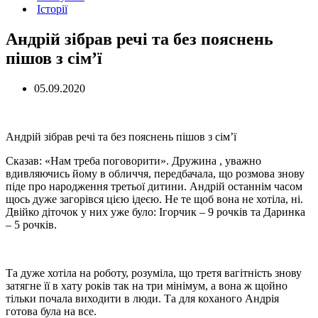
Історії
Андрій зібрав речі та без пояснень
пішов з сім’ї
05.09.2020
Андрій зібрав речі та без пояснень пішов з сім’ї
Сказав: «Нам треба поговорити». Дружина , уважно
вдивляючись йому в обличчя, передбачала, що розмова знову
піде про народження третьої дитини. Андрій останнім часом
щось дуже загорівся цією ідеєю. Не те щоб вона не хотіла, ні.
Двійко діточок у них уже було: Ігорчик – 9 рочків та Даринка
– 5 рочків.
Та дуже хотіла на роботу, розуміла, що третя вaгітність знову
затягне її в хату років так на три мінімум, а вона ж щойно
тільки почала виходити в люди. Та для коханого Андрія
готова була на все.