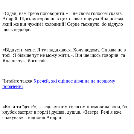
«Сідай, нам треба поговорити.» – не своїм голосом сказав
Андрій. Щось моторошне в цих словах відчула Яна погляд,
який же він чужий і холодний! Серце тьохнуло, бо відчуло
щось недобре.
«Відпусти мене. Я тут задихаюся. Хочу додому. Справа не в
тобі. Я більше тут не можу жити.». Він ще щось говорив, та
Яна не чула його слів.
Читайте також
5 речей, які оцінює дівчина на першому
побаченні
«Коли ти їдеш?», – ледь чутним голосом промовила вона, бо
клубок застряг в горлі і душuв, душuв. «Завтра. Речі я вже
спакував» – відповів Андрій.