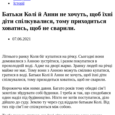
Історії
Батьки Колі й Анни не хочуть, щоб їхні
діти спілкувалися, тому приходиться
ховатись, щоб не сварили.
07.06.2021
Літнього ранку Коля біг купатися на річку. Сьогодні вони
домовилися з Анною зустрітися, і разом покупатися в
прохолодній воді. Адже на дворі жарко. Зранку людей на річці
майже не має. Тому вони з Анною можуть сміливо купатися,
гратися в воді. Батьки Колі й Анни не хочуть, щоб їхні діти
спілкувалися, тому приходиться ховатись, щоб не сварили.
Ворожнеча між ними давня. Багато років тому обидві сім’ї
захотіли збудувати собі будинки. І треба ж так, що сподобався
один наділ під будівництво. Ніхто не хотів поступатися, діло
дійшло до суду. Землю ту через суд віддали батькам Колі. Від
тих пір сім’ї не спілкуються між собою.