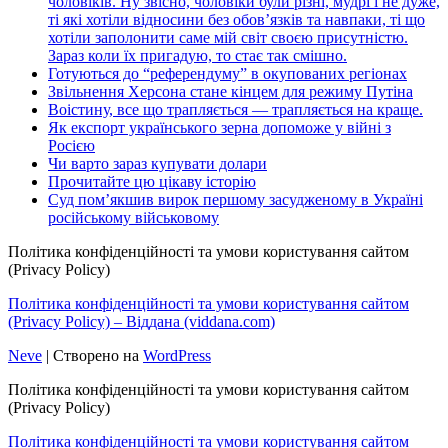
чоловіків. Ну звісно, чоловіки були різні, мудрі і не дуже,
ті які хотіли відносини без обов’язків та навпаки, ті що
хотіли заполонити саме мій світ своєю присутністю.
Зараз коли їх пригадую, то стає так смішно.
Готуються до “референдуму” в окупованих регіонах
Звільнення Херсона стане кінцем для режиму Путіна
Воістину, все що трапляється — трапляється на краще.
Як експорт українського зерна допоможе у війні з
Росією
Чи варто зараз купувати долари
Прочитайте цю цікаву історію
Суд пом’якшив вирок першому засудженому в Україні
російському військовому
Політика конфіденційності та умови користування сайтом
(Privacy Policy)
Політика конфіденційності та умови користування сайтом
(Privacy Policy) – Віддана (viddana.com)
Neve
| Створено на
WordPress
Політика конфіденційності та умови користування сайтом
(Privacy Policy)
Політика конфіденційності та умови користування сайтом