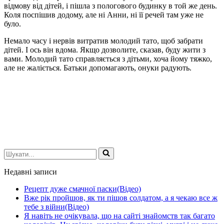
відмову від дітей, і пішла з пологового будинку в той же день.
Коля поспішив додому, але ні Анни, ні її речей там уже не
було.
Немало часу і нервів витратив молодий тато, щоб забрати
дітей. І ось він вдома. Якщо дозволите, сказав, буду жити з
вами. Молодий тато справляється з дітьми, хоча йому тяжко,
але не жаліється. Батьки допомагають, онуки радують.
Шукати...
Недавні записи
Рецепт дуже смачної паски(Відео)
Вже рік пройшов, як ти пішов солдатом, а я чекаю все ж
тебе з війни(Відео)
Я навіть не очікувала, що на сайті знайомств так багато