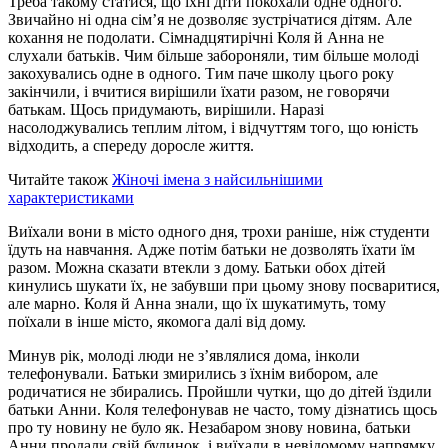
Треба такому статися, що їхні діти покохали одне одного.
Звичайно ні одна сім’я не дозволяє зустрічатися дітям. Але
кохання не подолати. Сімнадцятирічні Коля й Анна не
слухали батьків. Чим більше забороняли, тим більше молоді
закохувались одне в одного. Тим паче школу цього року
закінчили, і вчитися вирішили їхати разом, не говорячи
батькам. Щось придумають, вирішили. Наразі
насолоджувались теплим літом, і відчуттям того, що юність
відходить, а спереду доросле життя.
Читайте також
Жіночі імена з найсильнішими
характеристиками
Виїхали вони в місто одного дня, трохи раніше, ніж студенти
їдуть на навчання. Адже потім батьки не дозволять їхати їм
разом. Можна сказати втекли з дому. Батьки обох дітей
кинулись шукати їх, не забувши при цьому знову посваритися,
але марно. Коля й Анна знали, що їх шукатимуть, тому
поїхали в інше місто, якомога далі від дому.
Минув рік, молоді люди не з’являлися дома, інколи
телефонували. Батьки змирились з їхнім вибором, але
родичатися не збирались. Пройшли чутки, що до дітей їздили
батьки Анни. Коля телефонував не часто, тому дізнатись щось
про ту новину не було як. Незабаром знову новина, батьки
Анни продали свій будинок, і виїхали в невідомому напрямку.