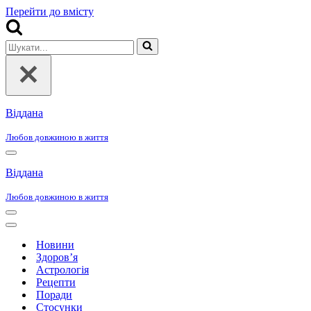
Перейти до вмісту
Шукати...
Віддана
Любов довжиною в життя
Меню
навігації
Віддана
Любов довжиною в життя
Меню
навігації
Меню
навігації
Новини
Здоров’я
Астрологія
Рецепти
Поради
Стосунки