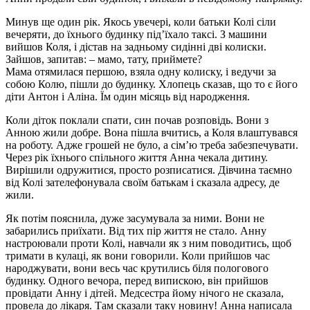
Минув ще один рік. Якось увечері, коли батьки Колі сіли
вечеряти, до їхнього будинку під’їхало таксі. З машини
вийшов Коля, і дістав на задньому сидінні дві колиски.
Зайшов, запитав: – мамо, тату, приймете?
Мама отямилася першою, взяла одну колиску, і ведучи за
собою Колю, пішли до будинку. Хлопець сказав, що то є його
діти Антон і Аліна. Їм один місяць від народження.
Коли діток поклали спати, син почав розповідь. Вони з
Анною жили добре. Вона пішла вчитись, а Коля влаштувався
на роботу. Адже грошей не було, а сім’ю треба забезпечувати.
Через рік їхнього спільного життя Анна чекала дитину.
Вирішили одружитися, просто розписатися. Дівчина таємно
від Колі зателефонувала своїм батькам і сказала адресу, де
жили.
Як потім пояснила, дуже засумувала за ними. Вони не
забарились приїхати. Від тих пір життя не стало. Анну
настроювали проти Колі, навчали як з ним поводитись, щоб
тримати в кулаці, як вони говорили. Коли прийшов час
народжувати, вони весь час крутились біля пологового
будинку. Одного вечора, перед випискою, він прийшов
провідати Анну і дітей. Медсестра йому нічого не сказала,
провела до лікаря. Там сказали таку новину! Анна написала