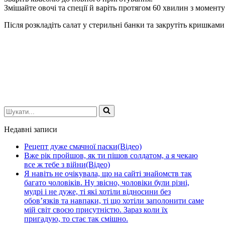
Змішайте овочі та спеції й варіть протягом 60 хвилин з момент
Після розкладіть салат у стерильні банки та закрутіть кришками
Шукати...
Недавні записи
Рецепт дуже смачної паски(Відео)
Вже рік пройшов, як ти пішов солдатом, а я чекаю
все ж тебе з війни(Відео)
Я навіть не очікувала, що на сайті знайомств так
багато чоловіків. Ну звісно, чоловіки були різні,
мудрі і не дуже, ті які хотіли відносини без
обов’язків та навпаки, ті що хотіли заполонити саме
мій світ своєю присутністю. Зараз коли їх
пригадую, то стає так смішно.