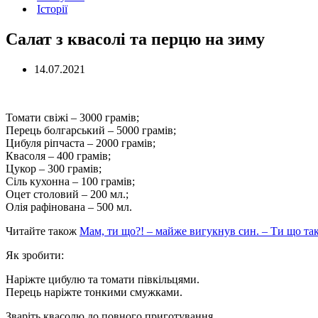
Історії
Cалат з квасолі та перцю на зиму
14.07.2021
Томати свіжі – 3000 грамів;
Перець болгарський – 5000 грамів;
Цибуля ріпчаста – 2000 грамів;
Квасоля – 400 грамів;
Цукор – 300 грамів;
Сіль кухонна – 100 грамів;
Оцет столовий – 200 мл.;
Олія рафінована – 500 мл.
Читайте також
Мам, ти що?! – майже вигукнув син. – Ти що так
Як зробити:
Наріжте цибулю та томати півкільцями.
Перець наріжте тонкими смужками.
Зваріть квасолю до повного приготування.