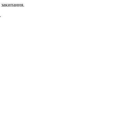
у закипання.
.