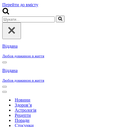
Перейти до вмісту
Шукати...
Віддана
Любов довжиною в життя
Меню
навігації
Віддана
Любов довжиною в життя
Меню
навігації
Меню
навігації
Новини
Здоров’я
Астрологія
Рецепти
Поради
Стосунки