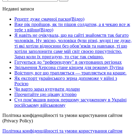
Недавні записи
Рецепт дуже смачної паски(Відео)
Вже рік пройшов, як ти пішов солдатом, а я чекаю все ж
тебе з війни(Відео)
Я навіть не очікувала, що на сайті знайомств так багато
чоловіків. Ну звісно, чоловіки були різні, мудрі і не дуже,
ті які хотіли відносини без обов’язків та навпаки, ті що
хотіли заполонити саме мій світ своєю присутністю.
Зараз коли їх пригадую, то стає так смішно.
Готуються до “референдуму” в окупованих регіонах
Звільнення Херсона стане кінцем для режиму Путіна
Воістину, все що трапляється — трапляється на краще.
Як експорт українського зерна допоможе у війні з
Росією
Чи варто зараз купувати долари
Прочитайте цю цікаву історію
Суд пом’якшив вирок першому засудженому в Україні
російському військовому
Політика конфіденційності та умови користування сайтом
(Privacy Policy)
Політика конфіденційності та умови користування сайтом