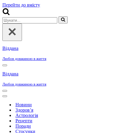
Перейти до вмісту
Шукати...
Віддана
Любов довжиною в життя
Меню
навігації
Віддана
Любов довжиною в життя
Меню
навігації
Меню
навігації
Новини
Здоров’я
Астрологія
Рецепти
Поради
Стосунки