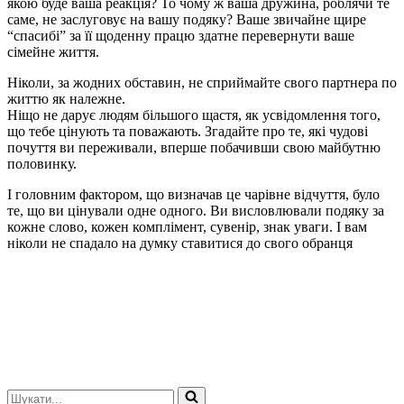
якою буде ваша реакція? То чому ж ваша дружина, роблячи те
саме, не заслуговує на вашу подяку? Ваше звичайне щире
“спасибі” за її щоденну працю здатне перевернути ваше
сімейне життя.
Ніколи, за жодних обставин, не сприймайте свого партнера по
життю як належне.
Ніщо не дарує людям більшого щастя, як усвідомлення того,
що тебе цінують та поважають. Згадайте про те, які чудові
почуття ви переживали, вперше побачивши свою майбутню
половинку.
І головним фактором, що визначав це чарівне відчуття, було
те, що ви цінували одне одного. Ви висловлювали подяку за
кожне слово, кожен комплімент, сувенір, знак уваги. І вам
ніколи не спадало на думку ставитися до свого обранця
Шукати...