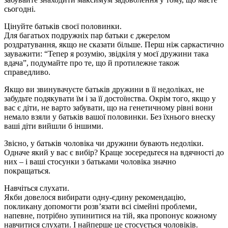
сьогодні.
Цінуйте батьків своєї половинки.
Для багатьох подружніх пар батьки є джерелом
роздратування, якщо не сказати більше. Перш ніж саркастично
зауважити: “Тепер я розумію, звідкіля у моєї дружини така
вдача”, подумайте про те, що й протилежне також
справедливо.
Якщо ви звинувачуєте батьків дружини в її недоліках, не
забудьте подякувати їм і за її достоїнства. Окрім того, якщо у
вас є діти, не варто забувати, що на генетичному рівні вони
немало взяли у батьків вашої половинки. Без їхнього внеску
ваші діти вийшли б іншими.
Звісно, у батьків чоловіка чи дружини бувають недоліки.
Одначе який у вас є вибір? Краще зосередьтеся на вдячності до
них – і ваші стосунки з батьками чоловіка значно
покращаться.
Навчіться слухати.
Якби довелося вибирати одну-єдину рекомендацію,
покликану допомогти розв’язати всі сімейні проблеми,
напевне, потрібно зупинитися на тій, яка пропонує кожному
навчитися слухати. І найперше це стосується чоловіків.