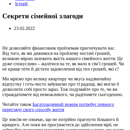
Історії
Cекрети сімейної злагоди
23.02.2022
Не дозволяйте фінансовим проблемам пригнічувати вас.
Від того, як ми дивимося на проблему нестачі грошей,
великою мірою залежить якість нашого сімейного життя. Це
дуже спокусливо – жалітися на те, як мало в сім’ї грошей. Чи
не краще піти й дістати задоволення від тих грошей, які є?
Ми мріємо про велику квартиру чи якусь надзвичайну
відпустку і геть-чисто забуваємо про ті радощі, які могли б
дозволити собі просто зараз. Тож подумайте про те, чи ви
страждатимете від неможливого, чи радітимете сьогоденню.
Читайте також
Багатозадачний режим потребує певного
перегляду свого способу життя
Це зовсім не означає, що не потрібно прагнути більшого й
кращого. Але поки ви просуваєтеся до здійснення мрії, не
забувайте знаходити максимум задоволення у тому, що маєте