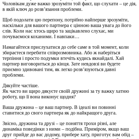
Чоловікам дуже важко зрозуміти той факт, що слухати – це дія,
в якій ключ до розв’язання проблеми.
Щоб подолати цю перепону, потрібно найперше зрозуміти,
наскільки для вашого партнера є цінною ваша увага до його
слів. Коли нас хтось щиро та зацікавлено слухає, ми
почуваємося коханими. І навпаки…
Намагайтеся прислухатися до себе саме в той момент, коли
збираєтеся перебити співрозмовника. Або ж наберіться
терпіння і просто подумки втечіть кудись якнайдалі. Хай
партнер виговориться до кінця. Зате невдовзі ви будете
приємно здивовані тим, як легко розв’язуються давні
проблеми.
Дякуйте частіше.
Як часто ви щиро дякуєте своїй дружині за ту важку хатню
роботу, що її вона виконує щодня?
Ваша дружина – це ваш партнер. В ідеалі ви повинні
ставитися до свого партнера як до найкращого друга.
Звісно, дружина та друзі – це поняття трохи різні, але
динаміка поведінки з ними – подібна. Приміром, якщо ваш
друг прийде до вас додому, прибере хату, приготує вам обід –