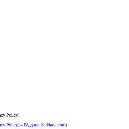
cy Policy)
y Policy) – Віддана (viddana.com)