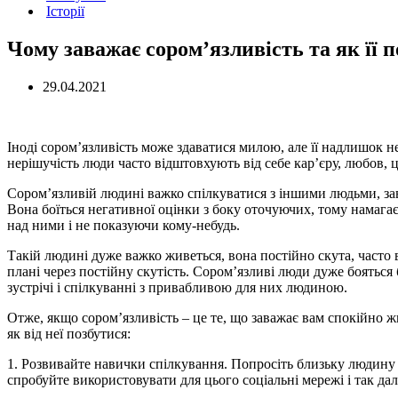
Історії
Чому заважає сором’язливість та як її п
29.04.2021
Іноді сором’язливість може здаватися милою, але її надлишок не
нерішучість люди часто відштовхують від себе кар’єру, любов, 
Сором’язливій людині важко спілкуватися з іншими людьми, зав
Вона боїться негативної оцінки з боку оточуючих, тому намагає
над ними і не показуючи кому-небудь.
Такій людині дуже важко живеться, вона постійно скута, часто 
плані через постійну скутість. Сором’язливі люди дуже боятьс
зустрічі і спілкуванні з привабливою для них людиною.
Отже, якщо сором’язливість – це те, що заважає вам спокійно ж
як від неї позбутися:
1. Розвивайте навички спілкування. Попросіть близьку людину д
спробуйте використовувати для цього соціальні мережі і так дал