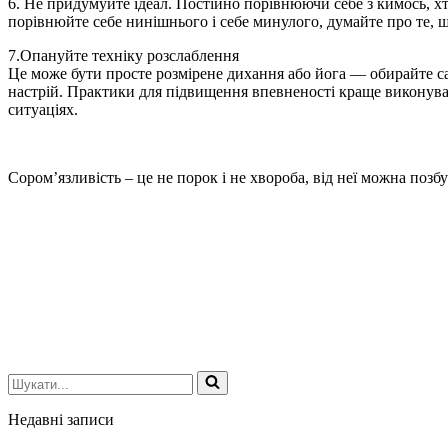
6. Не придумуйте ідеал. Постійно порівнюючи себе з кимось, х
порівнюйте себе нинішнього і себе минулого, думайте про те, щ
7.Опануйте техніку розслаблення
Це може бути просте розмірене дихання або йога — обирайте са
настрій. Практики для підвищення впевненості краще виконуват
ситуаціях.
Сором’язливість – це не порок і не хвороба, від неї можна позбу
Шукати...
Недавні записи