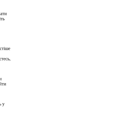
вати
іть
стіше
єтесь,
и
 йти
ь у