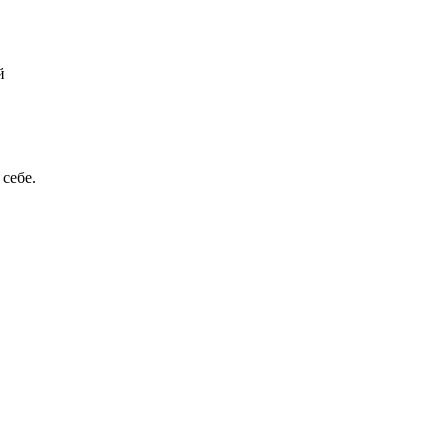
й
 себе.