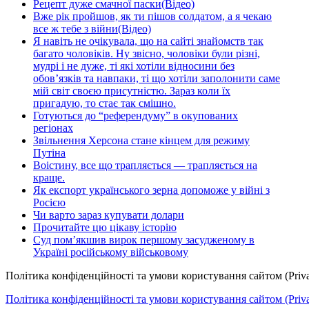
Рецепт дуже смачної паски(Відео)
Вже рік пройшов, як ти пішов солдатом, а я чекаю
все ж тебе з війни(Відео)
Я навіть не очікувала, що на сайті знайомств так
багато чоловіків. Ну звісно, чоловіки були різні,
мудрі і не дуже, ті які хотіли відносини без
обов’язків та навпаки, ті що хотіли заполонити саме
мій світ своєю присутністю. Зараз коли їх
пригадую, то стає так смішно.
Готуються до “референдуму” в окупованих
регіонах
Звільнення Херсона стане кінцем для режиму
Путіна
Воістину, все що трапляється — трапляється на
краще.
Як експорт українського зерна допоможе у війні з
Росією
Чи варто зараз купувати долари
Прочитайте цю цікаву історію
Суд пом’якшив вирок першому засудженому в
Україні російському військовому
Політика конфіденційності та умови користування сайтом (Priva
Політика конфіденційності та умови користування сайтом (Privac