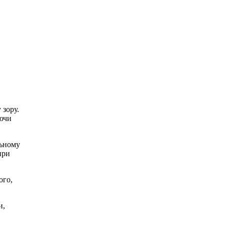
 зору.
юючи
льному
при
ого,
и,