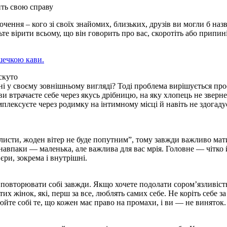
ить свою справу
очення – кого зі своїх знайомих, близьких, друзів ви могли б наз
те вірити всьому, що він говорить про вас, скоротіть або припин
шечкою кави.
скуто
і у своєму зовнішньому вигляді? Тоді проблема вирішується про
ви втрачаєте себе через якусь дрібницю, на яку хлопець не зверне
плексуєте через родимку на інтимному місці й навіть не здогаду
листи, жоден вітер не буде попутним”, тому завжди важливо мат
о навпаки — маленька, але важлива для вас мрія. Головне — чітко
єри, зокрема і внутрішні.
о повторювати собі завжди. Якщо хочете подолати сором’язливіст
х жінок, які, перш за все, люблять самих себе. Не коріть себе за
йте собі те, що кожен має право на промахи, і ви — не виняток.