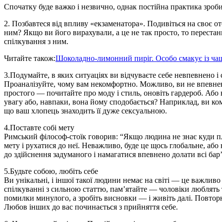
Спочатку буде важко і незвично, однак постійна практика зроб
2. Позбавтеся від впливу «екзаменатора». Подивіться на своє от
ним? Якщо ви його вирахували, а це не так просто, то перестань
спілкування з ним.
Читайте також:
Шоколадно-лимонний пиріг. Особо смакує із ча
3.Подумайте, в яких ситуаціях ви відчуваєте себе невпевнено і 
Проаналізуйте, чому вам некомфортно. Можливо, ви не впевнен
простого — почитайте про моду і стиль, оновіть гардероб. Або 
увагу або, навпаки, вона йому сподобається? Наприклад, ви ком
що ваш хлопець знаходить її дуже сексуальною.
4.Поставте собі мету
Римський філософ-стоїк говорив: “Якщо людина не знає куди п
мету і рухатися до неї. Неважливо, буде це щось глобальне, аб
до здійснення задуманого і намагатися впевнено долати всі бар’
5.Будьте собою, любіть себе
Ви унікальні, і іншої такої людини немає на світі — це важлив
спілкуванні з сильною статтю, пам’ятайте — чоловіки люблять ти
помилки минулого, а зробіть висновки — і живіть далі. Повторю
Любов інших до вас починається з прийняття себе.