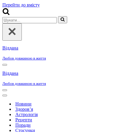
Перейти до вмісту
Шукати...
Віддана
Любов довжиною в життя
Меню
навігації
Віддана
Любов довжиною в життя
Меню
навігації
Меню
навігації
Новини
Здоров’я
Астрологія
Рецепти
Поради
Стосунки