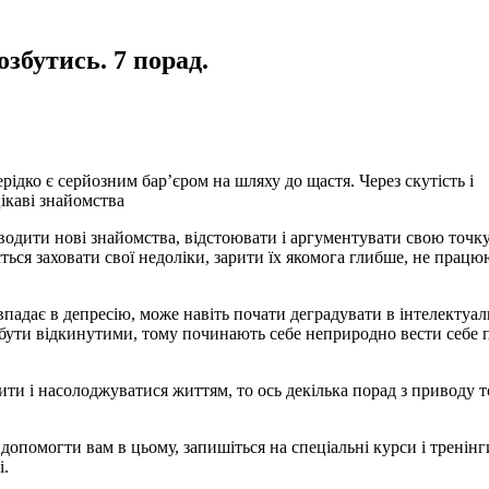
озбутись. 7 порад.
рідко є серйозним бар’єром на шляху до щастя. Через скутість і
цікаві знайомства
одити нові знайомства, відстоювати і аргументувати свою точку
ться заховати свої недоліки, зарити їх якомога глибше, не прац
впадає в депресію, може навіть почати деградувати в інтелектуа
я бути відкинутими, тому починають себе неприродно вести себе 
ити і насолоджуватися життям, то ось декілька порад з приводу т
опомогти вам в цьому, запишіться на спеціальні курси і тренінг
і.