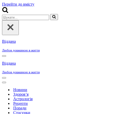
Перейти до вмісту
Шукати...
Віддана
Любов довжиною в життя
Меню
навігації
Віддана
Любов довжиною в життя
Меню
навігації
Меню
навігації
Новини
Здоров’я
Астрологія
Рецепти
Поради
Стосунки