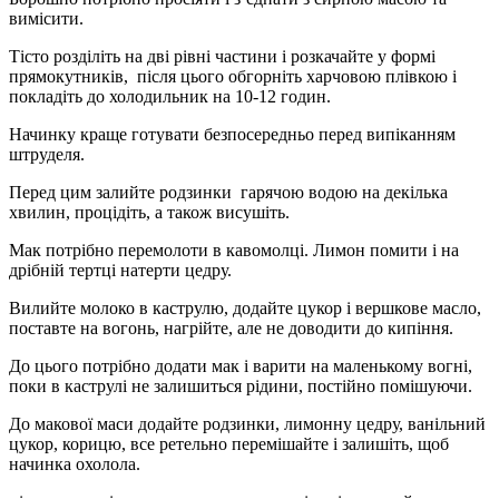
вимісити.
Тісто розділіть на дві рівні частини і розкачайте у формі
прямокутників, після цього обгорніть харчовою плівкою і
покладіть до холодильник на 10-12 годин.
Начинку краще готувати безпосередньо перед випіканням
штруделя.
Перед цим залийте родзинки гарячою водою на декілька
хвилин, процідіть, а також висушіть.
Мак потрібно перемолоти в кавомолці. Лимон помити і на
дрібній тертці натерти цедру.
Вилийте молоко в каструлю, додайте цукор і вершкове масло,
поставте на вогонь, нагрійте, але не доводити до кипіння.
До цього потрібно додати мак і варити на маленькому вогні,
поки в каструлі не залишиться рідини, постійно помішуючи.
До макової маси додайте родзинки, лимонну цедру, ванільний
цукор, корицю, все ретельно перемішайте і залишіть, щоб
начинка охолола.