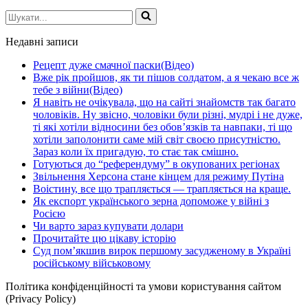
Шукати...
Недавні записи
Рецепт дуже смачної паски(Відео)
Вже рік пройшов, як ти пішов солдатом, а я чекаю все ж
тебе з війни(Відео)
Я навіть не очікувала, що на сайті знайомств так багато
чоловіків. Ну звісно, чоловіки були різні, мудрі і не дуже,
ті які хотіли відносини без обов’язків та навпаки, ті що
хотіли заполонити саме мій світ своєю присутністю.
Зараз коли їх пригадую, то стає так смішно.
Готуються до “референдуму” в окупованих регіонах
Звільнення Херсона стане кінцем для режиму Путіна
Воістину, все що трапляється — трапляється на краще.
Як експорт українського зерна допоможе у війні з
Росією
Чи варто зараз купувати долари
Прочитайте цю цікаву історію
Суд пом’якшив вирок першому засудженому в Україні
російському військовому
Політика конфіденційності та умови користування сайтом
(Privacy Policy)