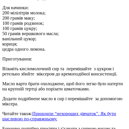
Для начинки:
200 мілілітрів молока;
200 грамів маку;
100 грамів родзинок;
100 грамів цукру;
50 грамів вершкового масла;
ванільний цукор;
кориця;
цедра одного лимона.
Приготування:
Візьміть кисломолочний сир та перемішайте з цукром і
ретельно збийте міксером до кремоподібної консистенції.
Масло варто брати охолоджене, щоб його легко було натерти
на крупній тертці або порізати шматочками.
Додати подрібнене масло в сир і перемішайте за допомогою
міксера.
Читайте також:
Принципи “нехороших дівчаток”. Як бути
щасливою по-справжньому.
Борошно потрібно просіяти і з’єднати з сирною масою та