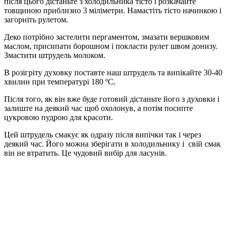
після цього дістаньте з холодильника тісто і розкачайте
товщиною приблизно 3 міліметри. Намастіть тісто начинкою і
загорніть рулетом.
Деко потрібно застелити пергаментом, змазати вершковим
маслом, присипати борошном і покласти рулет швом донизу.
Змастити штрудель молоком.
В розігріту духовку поставте наш штрудель та випікайте 30-40
хвилин при температурі 180 ºС.
Після того, як він вже буде готовий дістаньте його з духовки і
залиште на деякий час щоб охолонув, а потім посипте
цукровою пудрою для красоти.
Цей штрудель смакує як одразу після випічки так і через
деякий час. Його можна зберігати в холодильнику і свій смак
він не втратить. Це чудовий вибір для ласунів.