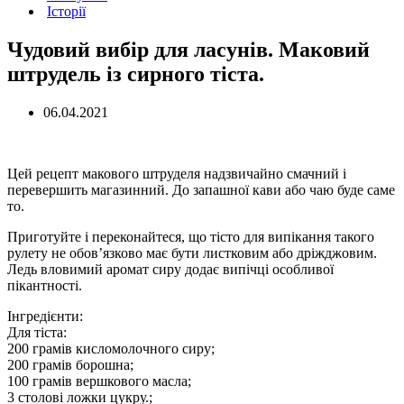
Історії
Чудовий вибір для ласунів. Маковий
штрудель із сирного тіста.
06.04.2021
Цей рецепт макового штруделя надзвичайно смачний і
перевершить магазинний. До запашної кави або чаю буде саме
то.
Приготуйте і переконайтеся, що тісто для випікання такого
рулету не обов’язково має бути листковим або дріжджовим.
Ледь вловимий аромат сиру додає випічці особливої
пікантності.
Інгредієнти:
Для тіста:
200 грамів кисломолочного сиру;
200 грамів борошна;
100 грамів вершкового масла;
3 столові ложки цукру.;