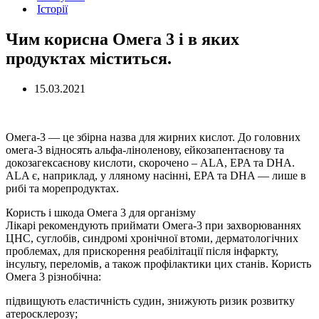
Історії
Чим корисна Омега 3 і в яких
продуктах міститься.
15.03.2021
Омега-3 — це збірна назва для жирних кислот. До головних
омега-3 відносять альфа-ліноленову, ейкозапентаєнову та
докозагексаєнову кислоти, скорочено – ALA, EPA та DHA.
АLA є, наприклад, у лляному насінні, EPA та DHA — лише в
рибі та морепродуктах.
Користь і шкода Омега 3 для організму
Лікарі рекомендують приймати Омега-3 при захворюваннях
ЦНС, суглобів, синдромі хронічної втоми, дерматологічних
проблемах, для прискорення реабілітації після інфаркту,
інсульту, переломів, а також профілактики цих станів. Користь
Омега 3 різнобічна:
підвищують еластичність судин, знижують ризик розвитку
атеросклерозу;