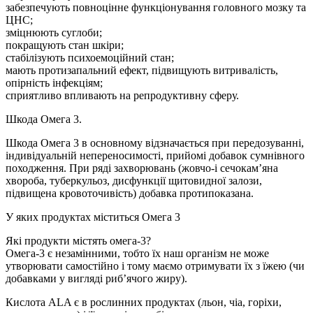
забезпечують повноцінне функціонування головного мозку та
ЦНС;
зміцнюють суглоби;
покращують стан шкіри;
стабілізують психоемоційний стан;
мають протизапальний ефект, підвищують витривалість,
опірність інфекціям;
сприятливо впливають на репродуктивну сферу.
Шкода Омега 3.
Шкода Омега 3 в основному відзначається при передозуванні,
індивідуальній непереносимості, прийомі добавок сумнівного
походження. При ряді захворювань (жовчо-і сечокам’яна
хвороба, туберкульоз, дисфункції щитовидної залози,
підвищена кровоточивість) добавка протипоказана.
У яких продуктах міститься Омега 3
Які продукти містять омега-3?
Омега-3 є незамінними, тобто їх наш організм не може
утворювати самостійно і тому маємо отримувати їх з їжею (чи
добавками у вигляді риб’ячого жиру).
Кислота ALA є в рослинних продуктах (льон, чіа, горіхи,