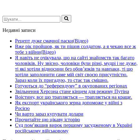
Шукати...
Недавні записи
Рецепт дуже смачної паски(Відео)
Вже рік пройшов, як ти пішов солдатом, а я чекаю все ж
тебе з війни(Відео)
Я навіть не очікувала, що на сайті знайомств так багато
чоловіків. Ну звісно, чоловіки були різні, мудрі і не дуже,
ті які хотіли відносини без обов’язків та навпаки, ті що
хотіли заполонити саме мій світ своєю присутністю.
Зараз коли їх пригадую, то стає так смішно.
Готуються до “референдуму” в окупованих регіонах
Звільнення Херсона стане кінцем для режиму Путіна
Воістину, все що трапляється — трапляється на краще.
Як експорт українського зерна допоможе у війні з
Росією
Чи варто зараз купувати долари
Прочитайте цю цікаву історію
Суд пом’якшив вирок першому засудженому в Україні
російському військовому