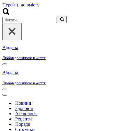
Перейти до вмісту
Шукати...
Віддана
Любов довжиною в життя
Меню
навігації
Віддана
Любов довжиною в життя
Меню
навігації
Меню
навігації
Новини
Здоров’я
Астрологія
Рецепти
Поради
Стосунки