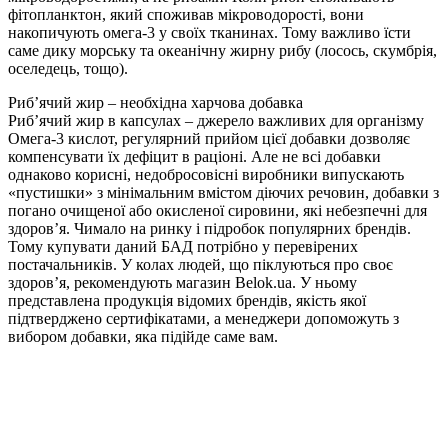
фітопланктон, який споживав мікроводорості, вони
накопичують омега-3 у своїх тканинах. Тому важливо їсти
саме дику морську та океанічну жирну рибу (лосось, скумбрія,
оселедець, тощо).
Риб’ячий жир – необхідна харчова добавка
Риб’ячий жир в капсулах – джерело важливих для організму
Омега-3 кислот, регулярний прийом цієї добавки дозволяє
компенсувати їх дефіцит в раціоні. Але не всі добавки
однаково корисні, недобросовісні виробники випускають
«пустишки» з мінімальним вмістом діючих речовин, добавки з
погано очищеної або окисленої сировини, які небезпечні для
здоров’я. Чимало на ринку і підробок популярних брендів.
Тому купувати даний БАД потрібно у перевірених
постачальників. У колах людей, що піклуються про своє
здоров’я, рекомендують магазин Belok.ua. У ньому
представлена ​​продукція відомих брендів, якість якої
підтверджено сертифікатами, а менеджери допоможуть з
вибором добавки, яка підійде саме вам.