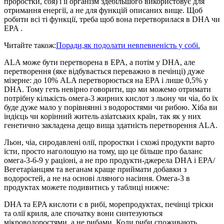
проростки, соя) і її організм здебільшого використовує для
отримання енергії, а не для функцій описаних вище. Щоб
робити всі ті функції, треба щоб вона перетворилася в DHA чи
EPA .
Читайте також:
Поради,як подолати невпевненість у собі.
ALA може бути перетворена в EPA, а потім у DHA, але
перетворення (яке відбувається переважно в печінці) дуже
мізерне: до 10% ALA перетворюється на EPA і лише 0,5% у
DHA. Тому геть невірно говорити, що ми можемо отримати
потрібну кількість омега-3 жирних кислот з льону чи чіа, бо їх
буде дуже мало у порівнянні з водоростями чи рибою. Хіба ви
індієць чи корінний житель азіатських країн, так як у них
генетично закладена дещо вища здатність перетворення ALA.
Льон, чіа, сиродавлені олії, проростки і схожі продукти варто
їсти, просто наголошую на тому, що це більше про баланс
омега-3-6-9 у раціоні, а не про продукти-джерела DHA і EPA/
Вегетаріанцям та веганам краще приймати добавки з
водоростей, а не на основі лляного насіння. Омега-3 в
продуктах можете подивитись у таблиці нижче:
DHA та EPA кислоти є в рибі, морепродуктах, печінці тріски
та олії криля, але спочатку вони синтезуються
мікроводоростями, а не рибами. Коли риби споживають