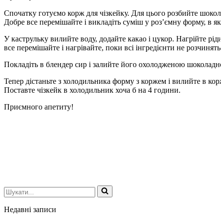
Спочатку готуємо корж для чізкейку. Для цього розбийте шоко
Добре все перемішайте і викладіть суміш у роз’ємну форму, в я
У каструльку вилийте воду, додайте какао і цукор. Нагрійте рі
все перемішайте і нагрівайте, поки всі інгредієнти не розчинять
Покладіть в блендер сир і залийте його охолодженою шоколадн
Тепер дістаньте з холодильника форму з коржем і вилийте в ко
Поставте чізкейк в холодильник хоча б на 4 години.
Приємного апетиту!
Шукати...
Недавні записи