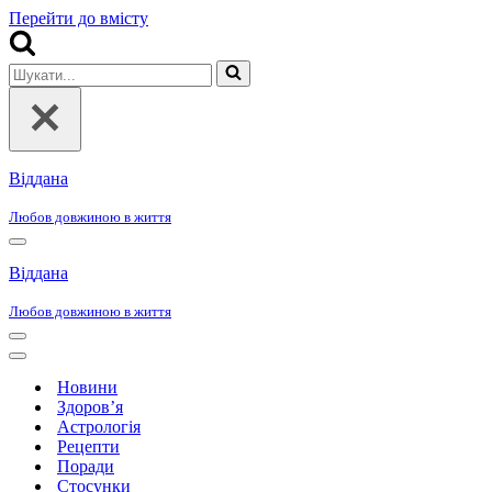
Перейти до вмісту
Шукати...
Віддана
Любов довжиною в життя
Меню
навігації
Віддана
Любов довжиною в життя
Меню
навігації
Меню
навігації
Новини
Здоров’я
Астрологія
Рецепти
Поради
Стосунки