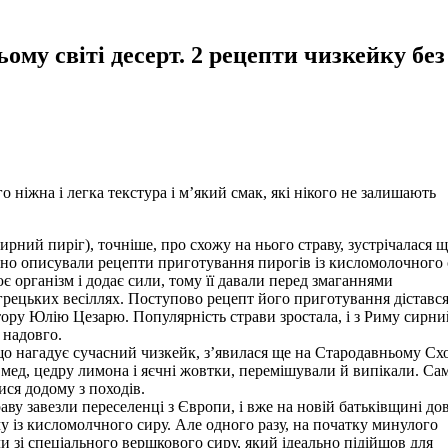
ому світі десерт. 2 рецепти чизкейку без
о ніжна і легка текстура і м’який смак, які нікого не залишають
ирний пиріг), точніше, про схожу на нього страву, зустрічалася щ
льно описували рецепти приготування пирогів із кисломолочного 
є організм і додає сили, тому її давали перед змаганнями
грецьких весіллях. Поступово рецепт його приготування діставс
тору Юлію Цезарю. Популярність страви зростала, і з Риму сирни
 надовго.
що нагадує сучасний чизкейк, з’явилася ще на Стародавньому Схо
 мед, цедру лимона і яєчні жовтки, перемішували й випікали. Са
ися додому з походів.
у завезли переселенці з Європи, і вже на новій батьківщині дов
у із кисломолчного сиру. Але одного разу, на початку минулого
и зі спеціального вершкового сиру, який ідеально підійшов для