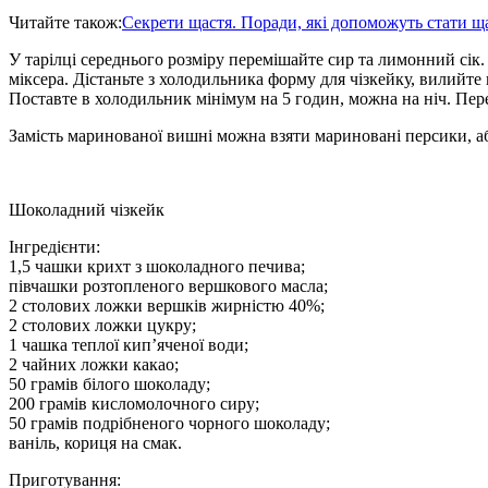
Читайте також:
Секрети щастя. Поради, які допоможуть стати щ
У тарілці середнього розміру перемішайте сир та лимонний сік
міксера. Дістаньте з холодильника форму для чізкейку, вилийте
Поставте в холодильник мінімум на 5 годин, можна на ніч. Перед
Замість маринованої вишні можна взяти мариновані персики, аб
Шоколадний чізкейк
Інгредієнти:
1,5 чашки крихт з шоколадного печива;
півчашки розтопленого вершкового масла;
2 столових ложки вершків жирністю 40%;
2 столових ложки цукру;
1 чашка теплої кип’яченої води;
2 чайних ложки какао;
50 грамів білого шоколаду;
200 грамів кисломолочного сиру;
50 грамів подрібненого чорного шоколаду;
ваніль, кориця на смак.
Приготування: