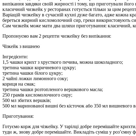
випікання завдяки своїй жирності і тому, що приготували його не
класичний чизкейк у ресторанах готується тільки за цим рецеп
Варіацій чизкейку в сучасній кухні дуже багато, адже кожна кра
береться жирний кисло­молочний сир, греки використовують сир 
Сам чизкейк може мати два шляхи приготування: класичний, кол
Пропонуємо вам 2 рецепти чизкейку без випікання:
Чізкейк з вишнею
Інгредієнти:
1,5 чашки крихт з хрусткого печива, можна шоколадного;
третина чашки коричневого цукру;
третина чашки білого цукру;
2 чайні ложки лимонного соку;
кориця на смак;
третина чашки розтопленого вершкового масла;
250 грамів кисломолочного сиру;
500 мл збитих вершків;
500 мл маринованої вишні без кісточок або 350 мл вишневого в
Приготування:
Готуємо корж для чізкейку. У тарілці добре перемішайте крихти
туди ж, знову добре перемішайте. Викладіть суміш у роз’ємну ф