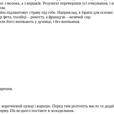
 з молока, а з вершків. Результат перевершив усі очікування, і в
том.
їна підлаштовує страву під себе. Наприклад, в Ізраїлі для основи
фета, італійці – рикотту, а французи – козячий сир.
и його випікають у духовці, і без випікання.
арення.
, коричневий цукор і корицю. Перед тим розтопіть масло та дода
орму. Після цього поставте в холодильник.