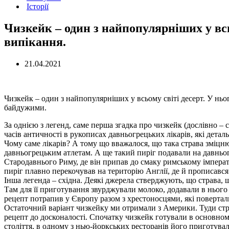
Історії
Чизкейк – один з найпопулярніших у всь
випікання.
21.04.2021
Чизкейк – один з найпопулярніших у всьому світі десерт. У ньог
байдужими.
За однією з легенд, саме перша згадка про чизкейк (дослівно – с
часів античності в рукописах давньогрецьких лікарів, які дета
Чому саме лікарів? А тому що вважалося, що така страва зміцню
давньогрецьким атлетам. А ще такий пиріг подавали на давньо
Стародавнього Риму, де він припав до смаку римському імпера
пиріг плавно перекочував на територію Англії, де й прописався
Інша легенда – східна. Деякі джерела стверджують, що страва, 
Там для її приготування звурджували молоко, додавали в нього
рецепт потрапив у Європу разом з хрестоносцями, які повертал
Остаточний варіант чизкейку ми отримали з Америки. Туди страв
рецепт до досконалості. Спочатку чизкейк готували в основном
століття, в одному з нью-йоркських ресторанів його приготувал