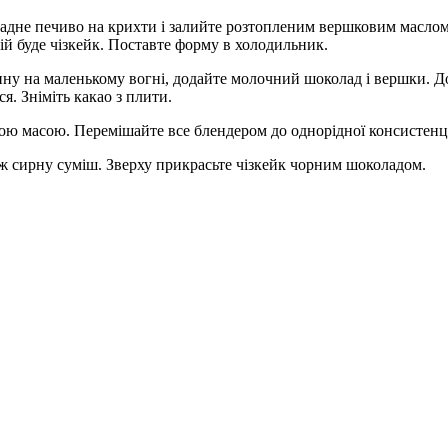
ладне печиво на крихти і залийте розтопленим вершковим маслом
кій буде чізкейк. Поставте форму в холодильник.
дину на маленькому вогні, додайте молочний шоколад і вершки. Д
ся. Зніміть какао з плити.
ою масою. Перемішайте все блендером до однорідної консистенці
рж сирну суміш. Зверху прикрасьте чізкейк чорним шоколадом.