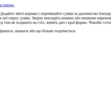
асливим.
. Додайте збиті вершки і перемішайте суміш за допомогою бленде
 в неї сирну суміш. Зверху викладіть вишню або вишневе варення
 тим як подавати на стіл, зніміть дно і краї форми. Чізкейк гото
рикоси, ананаси або що більше подобається.