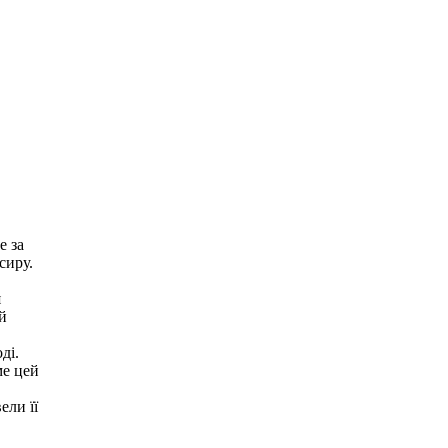
е за
сиру.
я
й
ді.
ме цей
ели її