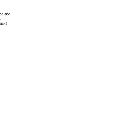
ра або
.
вий!