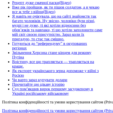
Рецепт дуже смачної паски(Відео)
Вже рік пройшов, як ти пішов солдатом, а я чекаю
все ж тебе з війни(Відео)
Я навіть не очікувала, що на сайті знайомств так
багато чоловіків. Ну звісно, чоловіки були різні,
мудрі і не дуже, ті які хотіли відносини без
обов’язків та навпаки, ті що хотіли заполонити саме
мій світ своєю присутністю. Зараз коли їх
пригадую, то стає так смішно.
Готуються до “референдуму” в окупованих
регіонах
Звільнення Херсона стане кінцем для режиму
Путіна
Воістину, все що трапляється — трапляється на
краще.
Як експорт українського зерна допоможе у війні з
Росією
Чи варто зараз купувати долари
Прочитайте цю цікаву історію
Суд пом’якшив вирок першому засудженому в
Україні російському військовому
Політика конфіденційності та умови користування сайтом (Priva
Політика конфіденційності та умови користування сайтом (Privac