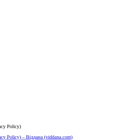
cy Policy)
y Policy) – Віддана (viddana.com)