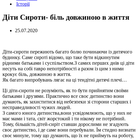
Історії
Діти Сироти- біль довжиною в життя
25.07.2020
Діти-сироти пережиють багато болю починаючи із дитячого
будинку. Саме сироті відомо, що таке бути відкинутим
рідними батьками і суспільством.З самих перших днів ці діти
несуть на собі тавро непотрібності а разом із цим з ними
крокує біль, довжиною в життя.
Як багато випробувань лягає на ці тендітні дитячі плечі…
Ці діти-сироти не розуміють, як то бути прийнятим своїми
батьками і друзями. Практично все своє дитинство вони
думають, як захиститися від небезпеки зі сторони старших і
несправедливості чужих людей.
З самого юного дитинства,вони усвідомлюють, що у них не
має мами і тата, світ жорстокий і ти нікому не потрібний.
Тому, більшість дітей-сиріт ставши дорослими не згадують
своє дитинство, і де саме вони перебували. Їм стидно визнати
своє минуле, тому що думають, що їх не приймуть на роботу,