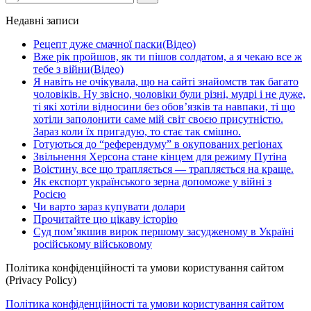
Недавні записи
Рецепт дуже смачної паски(Відео)
Вже рік пройшов, як ти пішов солдатом, а я чекаю все ж
тебе з війни(Відео)
Я навіть не очікувала, що на сайті знайомств так багато
чоловіків. Ну звісно, чоловіки були різні, мудрі і не дуже,
ті які хотіли відносини без обов’язків та навпаки, ті що
хотіли заполонити саме мій світ своєю присутністю.
Зараз коли їх пригадую, то стає так смішно.
Готуються до “референдуму” в окупованих регіонах
Звільнення Херсона стане кінцем для режиму Путіна
Воістину, все що трапляється — трапляється на краще.
Як експорт українського зерна допоможе у війні з
Росією
Чи варто зараз купувати долари
Прочитайте цю цікаву історію
Суд пом’якшив вирок першому засудженому в Україні
російському військовому
Політика конфіденційності та умови користування сайтом
(Privacy Policy)
Політика конфіденційності та умови користування сайтом