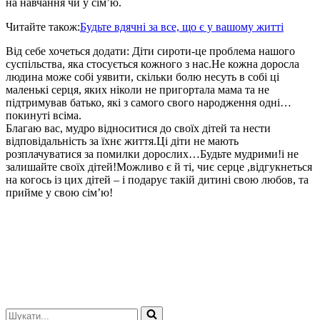
на навчання чи у сім’ю.
Читайте також:
Будьте вдячні за все, що є у вашому житті
Від себе хочеться додати: Діти сироти-це проблема нашого
суспільства, яка стосується кожного з нас.Не кожна доросла
людина може собі уявити, скільки болю несуть в собі ці
маленькі серця, яких ніколи не пригортала мама та не
підтримував батько, які з самого свого народження одні…
покинуті всіма.
Благаю вас, мудро відноситися до своїх дітей та нести
відповідальність за їхнє життя.Ці діти не мають
розплачуватися за помилки дорослих…Будьте мудрими!і не
залишайте своїх дітей!Можливо є й ті, чиє серце ,відгукнеться
на когось із цих дітей – і подарує такій дитині свою любов, та
прийме у свою сім’ю!
Шукати...