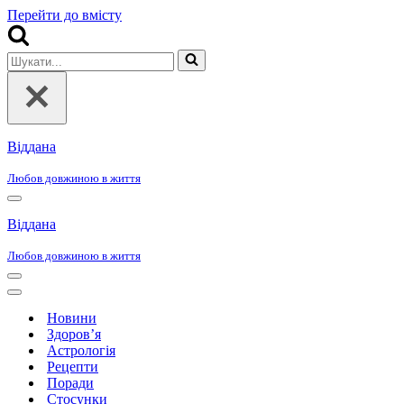
Перейти до вмісту
Шукати...
Віддана
Любов довжиною в життя
Меню
навігації
Віддана
Любов довжиною в життя
Меню
навігації
Меню
навігації
Новини
Здоров’я
Астрологія
Рецепти
Поради
Стосунки