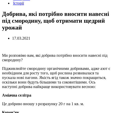
Історії
Добрива, які потрібно вносити навесні
під смородину, щоб отримати щедрий
урожай
17.03.2021
Ми розповімо вам, які добрива потрібно вносити навесні під
смородину?
Підживлюйте смородину органічними добривами, адже азот є
необхідним для росту того, щоб рослина розвивалася та
пускала нові пагони. Якість ягід також значно покращиться,
оскільки вони будуть більшими та соковитішими. Ось
наступні добрива найкраще використовувати весною:
Аміачна селітра
Це добриво вношу з розрахунку 20 г на 1 кв. м.
Коров’як