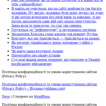
тебе з війни(Відео)
Я навіть не очікувала, що на сайті знайомств так багато
чоловіків. Ну звісно, чоловіки були різні, мудрі і не дуже,
ті які хотіли відносини без обов’язків та навпаки, ті що
хотіли заполонити саме мій світ своєю присутністю.
Зараз коли їх пригадую, то стає так смішно.
Готуються до “референдуму” в окупованих регіонах
Звільнення Херсона стане кінцем для режиму Путіна
Воістину, все що трапляється — трапляється на краще.
Як експорт українського зерна допоможе у війні з
Росією
Чи варто зараз купувати долари
Прочитайте цю цікаву історію
Суд пом’якшив вирок першому засудженому в Україні
російському військовому
Політика конфіденційності та умови користування сайтом
(Privacy Policy)
Політика конфіденційності та умови користування сайтом
(Privacy Policy) – Віддана (viddana.com)
Neve
| Створено на
WordPress
Політика конфіденційності та умови користування сайтом