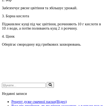
Забезпечує рясне цвітіння та збільшує урожай.
3. Борна кислота
Підживлює кущі під час цвітіння, розчиняють 10 г кислоти в
10 л води, а потім поливають кущ 2 л розчину.
4. Цинк
Оберігає смородину від грибкових захворювань.
Шукати...
Недавні записи
Рецепт дуже смачної паски(Відео)
Вже рік пройшов, як ти пішов солдатом, а я чекаю все ж