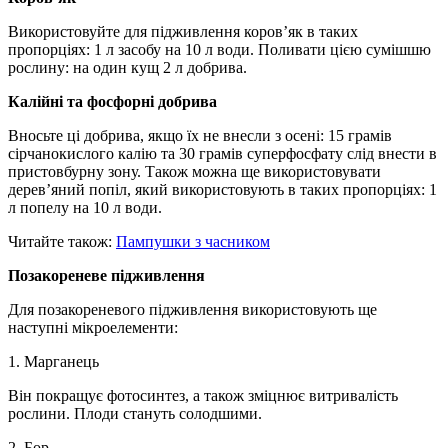
Використовуйте для підживлення коров’як в таких
пропорціях: 1 л засобу на 10 л води. Поливати цією сумішшю
рослину: на один кущ 2 л добрива.
Калійні та фосфорні добрива
Вносьте ці добрива, якщо їх не внесли з осені: 15 грамів
сірчанокислого калію та 30 грамів суперфосфату слід внести в
пристовбурну зону. Також можна ще використовувати
дерев’яний попіл, який використовують в таких пропорціях: 1
л попелу на 10 л води.
Читайте також:
Пампушки з часником
Позакореневе підживлення
Для позакореневого підживлення використовують ще
наступні мікроелементи:
1. Марганець
Він покращує фотосинтез, а також зміцнює витривалість
рослини. Плоди стануть солодшими.
2. Бор