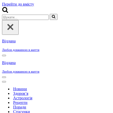
Перейти до вмісту
Шукати...
Віддана
Любов довжиною в життя
Меню
навігації
Віддана
Любов довжиною в життя
Меню
навігації
Меню
навігації
Новини
Здоров’я
Астрологія
Рецепти
Поради
Стосунки