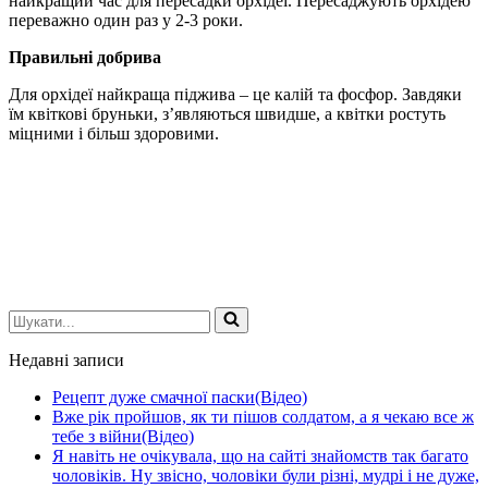
найкращий час для пересадки орхідеї. Пересаджують орхідею
переважно один раз у 2-3 роки.
Правильні добрива
Для орхідеї найкраща піджива – це калій та фосфор. Завдяки
їм квіткові бруньки, з’являються швидше, а квітки ростуть
міцними і більш здоровими.
Шукати...
Недавні записи
Рецепт дуже смачної паски(Відео)
Вже рік пройшов, як ти пішов солдатом, а я чекаю все ж
тебе з війни(Відео)
Я навіть не очікувала, що на сайті знайомств так багато
чоловіків. Ну звісно, чоловіки були різні, мудрі і не дуже,