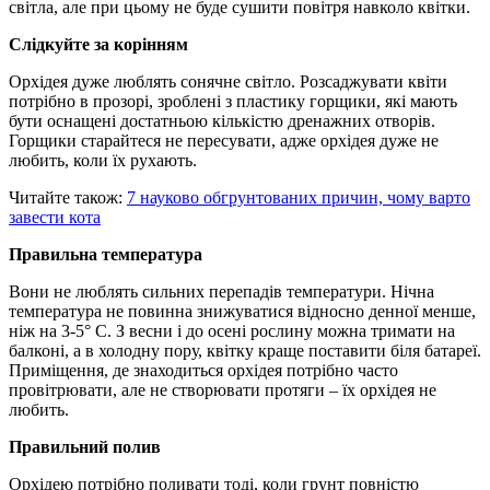
світла, але при цьому не буде сушити повітря навколо квітки.
Слідкуйте за корінням
Орхідея дуже люблять сонячне світло. Розсаджувати квіти
потрібно в прозорі, зроблені з пластику горщики, які мають
бути оснащені достатньою кількістю дренажних отворів.
Горщики старайтеся не пересувати, адже орхідея дуже не
любить, коли їх рухають.
Читайте також:
7 науково обгрунтованих причин, чому варто
завести кота
Правильна температура
Вони не люблять сильних перепадів температури. Нічна
температура не повинна знижуватися відносно денної менше,
ніж на 3-5° C. З весни і до осені рослину можна тримати на
балконі, а в холодну пору, квітку краще поставити біля батареї.
Приміщення, де знаходиться орхідея потрібно часто
провітрювати, але не створювати протяги – їх орхідея не
любить.
Правильний полив
Орхідею потрібно поливати тоді, коли грунт повністю