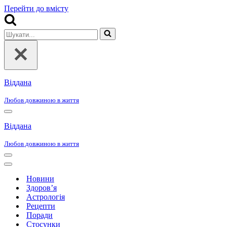
Перейти до вмісту
Шукати...
Віддана
Любов довжиною в життя
Меню
навігації
Віддана
Любов довжиною в життя
Меню
навігації
Меню
навігації
Новини
Здоров’я
Астрологія
Рецепти
Поради
Стосунки