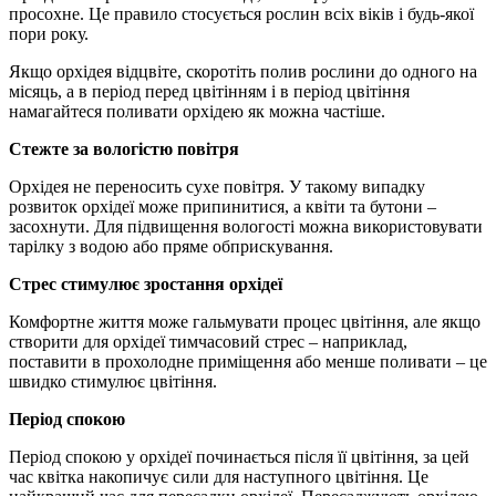
просохне. Це правило стосується рослин всіх віків і будь-якої
пори року.
Якщо орхідея відцвіте, скоротіть полив рослини до одного на
місяць, а в період перед цвітінням і в період цвітіння
намагайтеся поливати орхідею як можна частіше.
Стежте за вологістю повітря
Орхідея не переносить сухе повітря. У такому випадку
розвиток орхідеї може припинитися, а квіти та бутони –
засохнути. Для підвищення вологості можна використовувати
тарілку з водою або пряме обприскування.
Стрес стимулює зростання орхідеї
Комфортне життя може гальмувати процес цвітіння, але якщо
створити для орхідеї тимчасовий стрес – наприклад,
поставити в прохолодне приміщення або менше поливати – це
швидко стимулює цвітіння.
Період спокою
Період спокою у орхідеї починається після її цвітіння, за цей
час квітка накопичує сили для наступного цвітіння. Це