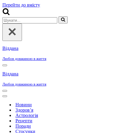
Перейти до вмісту
Шукати...
Віддана
Любов довжиною в життя
Меню
навігації
Віддана
Любов довжиною в життя
Меню
навігації
Меню
навігації
Новини
Здоров’я
Астрологія
Рецепти
Поради
Стосунки