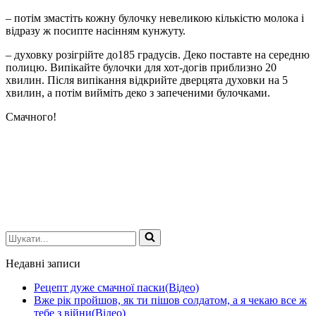
– потім змастіть кожну булочку невеликою кількістю молока і
відразу ж посипте насінням кунжуту.
– духовку розігрійте до185 градусів. Деко поставте на середню
полицю. Випікайте булочки для хот-догів приблизно 20
хвилин. Після випікання відкрийте дверцята духовки на 5
хвилин, а потім вийміть деко з запеченими булочками.
Смачного!
Шукати...
Недавні записи
Рецепт дуже смачної паски(Відео)
Вже рік пройшов, як ти пішов солдатом, а я чекаю все ж
тебе з війни(Відео)