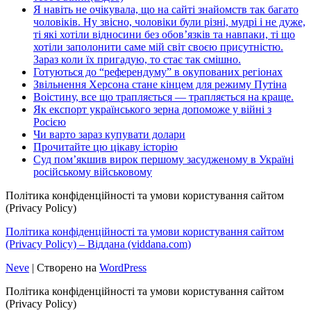
Я навіть не очікувала, що на сайті знайомств так багато
чоловіків. Ну звісно, чоловіки були різні, мудрі і не дуже,
ті які хотіли відносини без обов’язків та навпаки, ті що
хотіли заполонити саме мій світ своєю присутністю.
Зараз коли їх пригадую, то стає так смішно.
Готуються до “референдуму” в окупованих регіонах
Звільнення Херсона стане кінцем для режиму Путіна
Воістину, все що трапляється — трапляється на краще.
Як експорт українського зерна допоможе у війні з
Росією
Чи варто зараз купувати долари
Прочитайте цю цікаву історію
Суд пом’якшив вирок першому засудженому в Україні
російському військовому
Політика конфіденційності та умови користування сайтом
(Privacy Policy)
Політика конфіденційності та умови користування сайтом
(Privacy Policy) – Віддана (viddana.com)
Neve
| Створено на
WordPress
Політика конфіденційності та умови користування сайтом
(Privacy Policy)