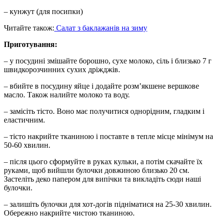
– кунжут (для посипки)
Читайте також:
Салат з баклажанів на зиму
Приготування:
– у посудині змішайте борошно, сухе молоко, сіль і близько 7 г
швидкорозчинних сухих дріжджів.
– вбийте в посудину яйце і додайте розм’якшене вершкове
масло. Також налийте молоко та воду.
– замісіть тісто. Воно має получитися однорідним, гладким і
еластичним.
– тісто накрийте тканиною і поставте в тепле місце мінімум на
50-60 хвилин.
– після цього сформуйте в руках кульки, а потім скачайте їх
руками, щоб вийшли булочки довжиною близько 20 см.
Застеліть деко папером для випічки та викладіть сюди наші
булочки.
– залишіть булочки для хот-догів підніматися на 25-30 хвилин.
Обережно накрийте чистою тканиною.