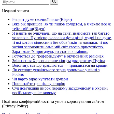
Шукати...
Недавні записи
Рецепт дуже смачної паски(Відео)
Вже рік пройшов, як ти пішов солдатом, а я чекаю все ж
тебе з війни(Відео)
Я навіть не очікувала, що на сайті знайомств так багато
чоловіків. Ну звісно, чоловіки були різні, мудрі і не дуже,
ті які хотіли відносини без обов’язків та навпаки, ті що
хотіли заполонити саме мій світ своєю присутністю.
Зараз коли їх пригадую, то стає так смішно.
Готуються до “референдуму” в окупованих регіонах
Звільнення Херсона стане кінцем для режиму Путіна
Воістину, все що трапляється — трапляється на краще.
Як експорт українського зерна допоможе у війні з
Росією
Чи варто зараз купувати долари
Прочитайте цю цікаву історію
Суд пом’якшив вирок першому засудженому в Україні
російському військовому
Політика конфіденційності та умови користування сайтом
(Privacy Policy)