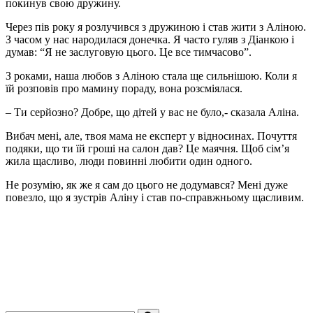
покинув свою дружину.
Через пів року я розлучився з дружиною і став жити з Аліною.
З часом у нас народилася донечка. Я часто гуляв з Діанкою і
думав: “Я не заслуговую цього. Це все тимчасово”.
З роками, наша любов з Аліною стала ще сильнішою. Коли я
їй розповів про мамину пораду, вона розсміялася.
– Ти серйозно? Добре, що дітей у вас не було,- сказала Аліна.
Вибач мені, але, твоя мама не експерт у відносинах. Почуття
подяки, що ти їй гроші на салон дав? Це маячня. Щоб сім’я
жила щасливо, люди повинні любити один одного.
Не розумію, як же я сам до цього не додумався? Мені дуже
повезло, що я зустрів Аліну і став по-справжньому щасливим.