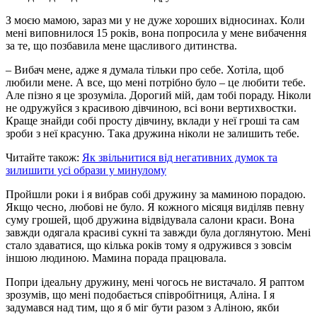
З моєю мамою, зараз ми у не дуже хороших відносинах. Коли
мені виповнилося 15 років, вона попросила у мене вибачення
за те, що позбавила мене щасливого дитинства.
– Вибач мене, адже я думала тільки про себе. Хотіла, щоб
любили мене. А все, що мені потрібно було – це любити тебе.
Але пізно я це зрозуміла. Дорогий мій, дам тобі пораду. Ніколи
не одружуйся з красивою дівчиною, всі вони вертихвостки.
Краще знайди собі просту дівчину, вклади у неї гроші та сам
зроби з неї красуню. Така дружина ніколи не залишить тебе.
Читайте також:
Як звільнитися від негативних думок та
зилишити усі образи у минулому
Пройшли роки і я вибрав собі дружину за маминою порадою.
Якщо чесно, любові не було. Я кожного місяця виділяв певну
суму грошей, щоб дружина відвідувала салони краси. Вона
завжди одягала красиві сукні та завжди була доглянутою. Мені
стало здаватися, що кілька років тому я одружився з зовсім
іншою людиною. Мамина порада працювала.
Попри ідеальну дружину, мені чогось не вистачало. Я раптом
зрозумів, що мені подобається співробітниця, Аліна. І я
задумався над тим, що я б міг бути разом з Аліною, якби