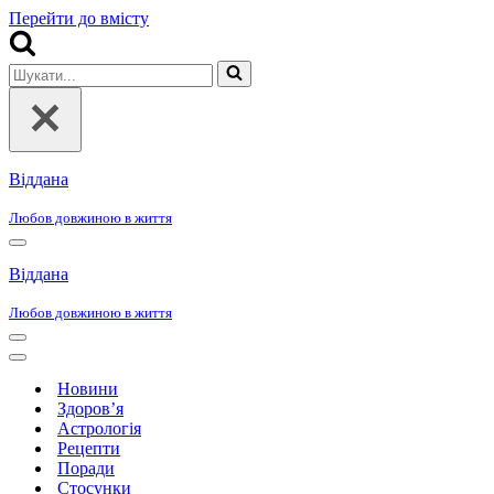
Перейти до вмісту
Шукати...
Віддана
Любов довжиною в життя
Меню
навігації
Віддана
Любов довжиною в життя
Меню
навігації
Меню
навігації
Новини
Здоров’я
Астрологія
Рецепти
Поради
Стосунки