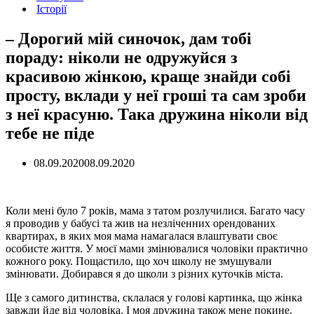
Історії
– Дорогий мій синочок, дам тобі
пораду: ніколи не одружуйся з
красивою жінкою, краще знайди собі
просту, вклади у неї гроші та сам зроби
з неї красуню. Така дружина ніколи від
тебе не піде
08.09.2020
08.09.2020
Коли мені було 7 років, мама з татом розлучилися. Багато часу
я проводив у бабусі та жив на незліченних орендованих
квартирах, в яких моя мама намагалася влаштувати своє
особисте життя. У моєї мами змінювалися чоловіки практично
кожного року. Пощастило, що хоч школу не змушували
змінювати. Добирався я до школи з різних куточків міста.
Ще з самого дитинства, склалася у голові картинка, що жінка
завжди йде від чоловіка. І моя дружина також мене покине.