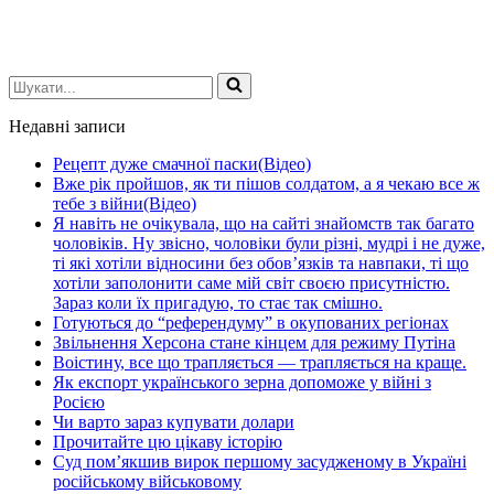
Шукати...
Недавні записи
Рецепт дуже смачної паски(Відео)
Вже рік пройшов, як ти пішов солдатом, а я чекаю все ж
тебе з війни(Відео)
Я навіть не очікувала, що на сайті знайомств так багато
чоловіків. Ну звісно, чоловіки були різні, мудрі і не дуже,
ті які хотіли відносини без обов’язків та навпаки, ті що
хотіли заполонити саме мій світ своєю присутністю.
Зараз коли їх пригадую, то стає так смішно.
Готуються до “референдуму” в окупованих регіонах
Звільнення Херсона стане кінцем для режиму Путіна
Воістину, все що трапляється — трапляється на краще.
Як експорт українського зерна допоможе у війні з
Росією
Чи варто зараз купувати долари
Прочитайте цю цікаву історію
Суд пом’якшив вирок першому засудженому в Україні
російському військовому