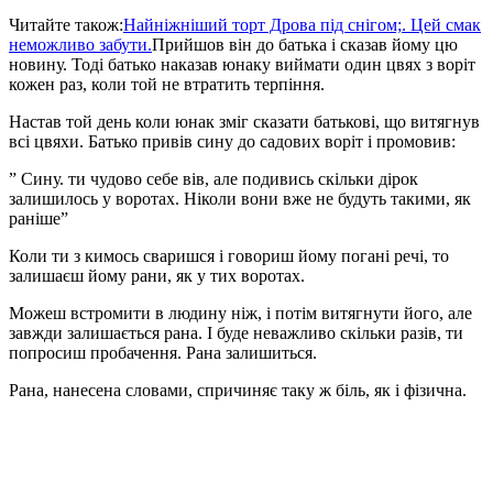
Читайте також:
Найніжніший торт Дрова під снігом;. Цей смак
неможливо забути.
Прийшов він до батька і сказав йому цю
новину. Тоді батько наказав юнаку виймати один цвях з воріт
кожен раз, коли той не втратить терпіння.
Настав той день коли юнак зміг сказати батькові, що витягнув
всі цвяхи. Батько привів сину до садових воріт і промовив:
” Сину. ти чудово себе вів, але подивись скільки дірок
залишилось у воротах. Ніколи вони вже не будуть такими, як
раніше”
Коли ти з кимось сваришся і говориш йому погані речі, то
залишаєш йому рани, як у тих воротах.
Можеш встромити в людину ніж, і потім витягнути його, але
завжди залишається рана. І буде неважливо скільки разів, ти
попросиш пробачення. Рана залишиться.
Рана, нанесена словами, спричиняє таку ж біль, як і фізична.