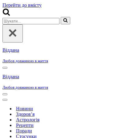
Перейти до вмісту
Шукати...
Віддана
Любов довжиною в життя
Меню
навігації
Віддана
Любов довжиною в життя
Меню
навігації
Меню
навігації
Новини
Здоров’я
Астрологія
Рецепти
Поради
Стосунки