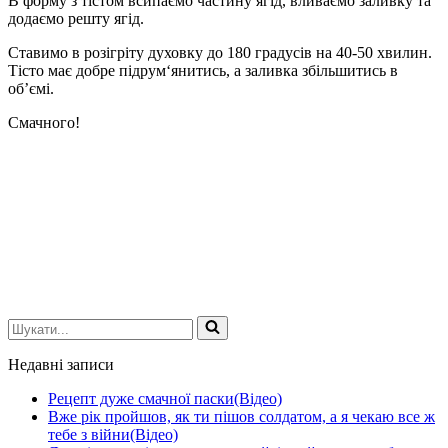
В форму з тістом всипаємо частину ягід, вливаємо заливку та
додаємо решту ягід.
Ставимо в розігріту духовку до 180 градусів на 40-50 хвилин.
Тісто має добре підрум‘янитись, а заливка збільшитись в
об’ємі.
Смачного!
Шукати...
Недавні записи
Рецепт дуже смачної паски(Відео)
Вже рік пройшов, як ти пішов солдатом, а я чекаю все ж
тебе з війни(Відео)