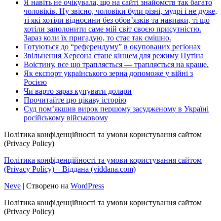
Я навіть не очікувала, що на сайті знайомств так багато
чоловіків. Ну звісно, чоловіки були різні, мудрі і не дуже,
ті які хотіли відносини без обов’язків та навпаки, ті що
хотіли заполонити саме мій світ своєю присутністю.
Зараз коли їх пригадую, то стає так смішно.
Готуються до “референдуму” в окупованих регіонах
Звільнення Херсона стане кінцем для режиму Путіна
Воістину, все що трапляється — трапляється на краще.
Як експорт українського зерна допоможе у війні з
Росією
Чи варто зараз купувати долари
Прочитайте цю цікаву історію
Суд пом’якшив вирок першому засудженому в Україні
російському військовому
Політика конфіденційності та умови користування сайтом
(Privacy Policy)
Політика конфіденційності та умови користування сайтом
(Privacy Policy) – Віддана (viddana.com)
Neve
| Створено на
WordPress
Політика конфіденційності та умови користування сайтом
(Privacy Policy)