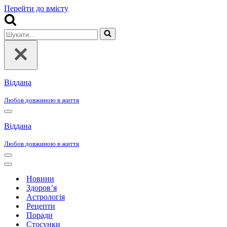
Перейти до вмісту
Шукати...
Віддана
Любов довжиною в життя
Меню
навігації
Віддана
Любов довжиною в життя
Меню
навігації
Меню
навігації
Новини
Здоров’я
Астрологія
Рецепти
Поради
Стосунки