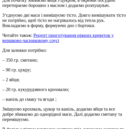
Для початку збиваємо яйця з цукром, в окремій посудині
перетираємо борошно з маслом і додаємо розпушувач.
З‘єднуємо дві маси і вимішуємо тісто. Довго вимішувати тісто
не потрібно, щоб тісто не нагрівалось від тепла рук.
Викладаємо в форму, формуючи дно і бортики.
Читайте також:
Рецепт приготування ніжних креветок у
вершково-часниковому соусі
Для заливки потрібно:
– 350 гр. сметани;
– 90 гр. цукру;
– 2 яйця;
– 20 гр. кукурудзяного крохмалю;
– ваніль до смаку та ягоди ;
Змішуємо крохмаль, цукор та ваніль, додаємо яйця та все
добре збиваємо до однорідної маси. Далі додаємо сметану та
перемішуємо.