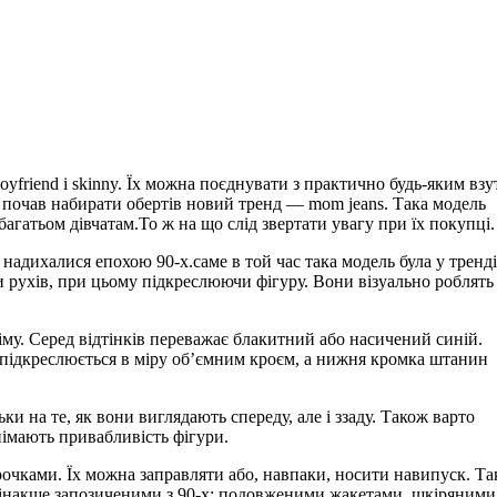
friend і skinny. Їх можна поєднувати з практично будь-яким взу
м почав набирати обертів новий тренд — mom jeans. Така модель
багатьом дівчатам.То ж на що слід звертати увагу при їх покупці.
надихалися епохою 90-х.саме в той час така модель була у тренді.
и рухів, при цьому підкреслюючи фігуру. Вони візуально роблять
іму. Серед відтінків переважає блакитний або насичений синій.
 підкреслюється в міру об’ємним кроєм, а нижня кромка штанин
и на те, як вони виглядають спереду, але і ззаду. Також варто
імають привабливість фігури.
рочками. Їх можна заправляти або, навпаки, носити навипуск. Т
 інакше запозиченими з 90-х: подовженими жакетами, шкіряними