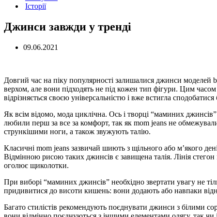
Історії
Джинси завжди у тренді
09.06.2021
Довгий час на піку популярності залишалися джинси моделей boy
верхом, але вони підходять не під кожен тип фігури. Цим часо
відрізняється своєю універсальністю і вже встигла сподобатися 
Як всім відомо, мода циклічна. Ось і творці “маминих джинсів” 
любили перш за все за комфорт, так як mom jeans не обмежувал
стрункішими ноги, а також звужують талію.
Класичні mom jeans зазвичай шиють з щільного або м’якого ден
Відмінною рисою таких джинсів є завищена талія. Лінія стегон
оголює щиколотки.
При виборі “маминих джинсів” необхідно звертати увагу не тільк
придивитися до висоти кишень: вони додають або навпаки відн
Багато стилістів рекомендують поєднувати джинси з білими со
вони відмінно поєднуються з іншими елементами одягу, так чи