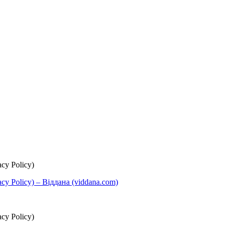
cy Policy)
y Policy) – Віддана (viddana.com)
cy Policy)