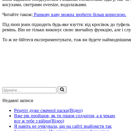
косухами, светрами oversize, водолазками.
Читайте також:
Ранкову каву можна зробити більш корисною.
Під mom jeans підходить будь-яке взуття: від кросівок до туфе
ремінь. Він не тільки виконує свою звичайну функцію, але і слу
То ж не бійтеся експериментувати, тож ви будете наймоднішими
Шукати...
Недавні записи
Рецепт дуже смачної паски(Відео)
Вже рік пройшов, як ти пішов солдатом, а я чекаю
все ж тебе з війни(Відео)
Я навіть не очікувала, що на сайті знайомств так