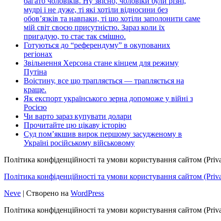
багато чоловіків. Ну звісно, чоловіки були різні,
мудрі і не дуже, ті які хотіли відносини без
обов’язків та навпаки, ті що хотіли заполонити саме
мій світ своєю присутністю. Зараз коли їх
пригадую, то стає так смішно.
Готуються до “референдуму” в окупованих
регіонах
Звільнення Херсона стане кінцем для режиму
Путіна
Воістину, все що трапляється — трапляється на
краще.
Як експорт українського зерна допоможе у війні з
Росією
Чи варто зараз купувати долари
Прочитайте цю цікаву історію
Суд пом’якшив вирок першому засудженому в
Україні російському військовому
Політика конфіденційності та умови користування сайтом (Priva
Політика конфіденційності та умови користування сайтом (Privac
Neve
| Створено на
WordPress
Політика конфіденційності та умови користування сайтом (Priva