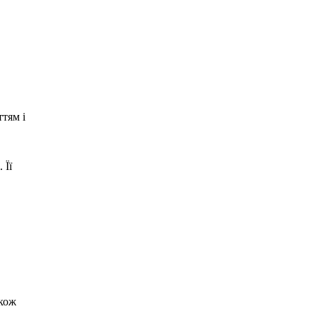
ттям і
 Її
акож