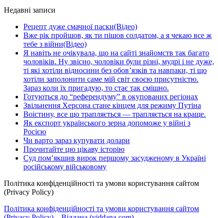
Недавні записи
Рецепт дуже смачної паски(Відео)
Вже рік пройшов, як ти пішов солдатом, а я чекаю все ж
тебе з війни(Відео)
Я навіть не очікувала, що на сайті знайомств так багато
чоловіків. Ну звісно, чоловіки були різні, мудрі і не дуже,
ті які хотіли відносини без обов’язків та навпаки, ті що
хотіли заполонити саме мій світ своєю присутністю.
Зараз коли їх пригадую, то стає так смішно.
Готуються до “референдуму” в окупованих регіонах
Звільнення Херсона стане кінцем для режиму Путіна
Воістину, все що трапляється — трапляється на краще.
Як експорт українського зерна допоможе у війні з
Росією
Чи варто зараз купувати долари
Прочитайте цю цікаву історію
Суд пом’якшив вирок першому засудженому в Україні
російському військовому
Політика конфіденційності та умови користування сайтом
(Privacy Policy)
Політика конфіденційності та умови користування сайтом
(Privacy Policy) – Віддана (viddana.com)