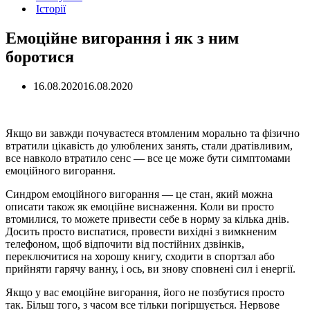
Історії
Емоційне вигорання і як з ним
боротися
16.08.2020
16.08.2020
Якщо ви завжди почуваєтеся втомленим морально та фізично
втратили цікавість до улюблених занять, стали дратівливим,
все навколо втратило сенс — все це може бути симптомами
емоційного вигорання.
Синдром емоційного вигорання — це стан, який можна
описати також як емоційне виснаження. Коли ви просто
втомилися, то можете привести себе в норму за кілька днів.
Досить просто виспатися, провести вихідні з вимкненим
телефоном, щоб відпочити від постійних дзвінків,
переключитися на хорошу книгу, сходити в спортзал або
прийняти гарячу ванну, і ось, ви знову сповнені сил і енергії.
Якщо у вас емоційне вигорання, його не позбутися просто
так. Більш того, з часом все тільки погіршується. Нервове