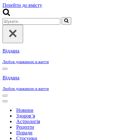
Перейти до вмісту
Шукати...
Віддана
Любов довжиною в життя
Меню
навігації
Віддана
Любов довжиною в життя
Меню
навігації
Меню
навігації
Новини
Здоров’я
Астрологія
Рецепти
Поради
Стосунки