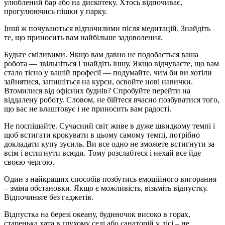
улюблений бар або на дискотеку. Хтось відпочиває,
прогулюючись пішки у парку.
Інші ж почуваються відпочилими після медитацій. Знайдіть
те, що приносить вам найбільше задоволення.
Будьте сміливими. Якщо вам давно не подобається ваша
робота — звільніться і знайдіть іншу. Якщо відчуваєте, що вам
стало тісно у вашій професії — подумайте, чим би ви хотіли
зайнятися, запишіться на курси, освойте нові навички.
Втомилися від офісних буднів? Спробуйте перейти на
віддалену роботу. Словом, не бійтеся вчасно позбуватися того,
що вас не влаштовує і не приносить вам радості.
Не поспішайте. Сучасний світ живе в дуже швидкому темпі і
щоб встигати крокувати в цьому самому темпі, потрібно
докладати купу зусиль. Ви все одно не зможете встигнути за
всім і встигнути всюди. Тому розслабтеся і нехай все йде
своєю чергою.
Один з найкращих способів позбутись емоційного вигорання
– зміна обстановки. Якщо є можливість, візьміть відпустку.
Відпочиньте без гаджетів.
Відпустка на березі океану, будиночок високо в горах,
старенька хата в глухому селі або санаторій у лісі – не