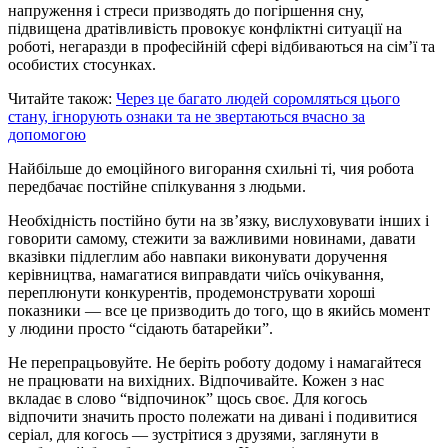
напруження і стреси призводять до погіршення сну,
підвищена дратівливість провокує конфліктні ситуації на
роботі, негаразди в професійній сфері відбиваються на сім’ї та
особистих стосунках.
Читайте також:
Через це багато людей соромляться цього
стану, ігнорують ознаки та не звертаються вчасно за
допомогою
Найбільше до емоційного вигорання схильні ті, чия робота
передбачає постійне спілкування з людьми.
Необхідність постійно бути на зв’язку, вислуховувати інших і
говорити самому, стежити за важливими новинами, давати
вказівки підлеглим або навпаки виконувати доручення
керівництва, намагатися виправдати чиїсь очікування,
переплюнути конкурентів, продемонструвати хороші
показники — все це призводить до того, що в якийсь момент
у людини просто “сідають батарейки”.
Не перепрацьовуйте. Не беріть роботу додому і намагайтеся
не працювати на вихідних. Відпочивайте. Кожен з нас
вкладає в слово “відпочинок” щось своє. Для когось
відпочити значить просто полежати на дивані і подивитися
серіал, для когось — зустрітися з друзями, заглянути в