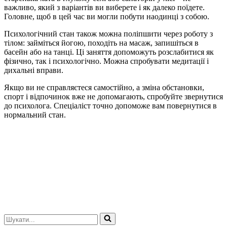
важливо, який з варіантів ви виберете і як далеко поїдете.
Головне, щоб в цей час ви могли побути наодинці з собою.
Психологічний стан також можна поліпшити через роботу з
тілом: займіться йогою, походіть на масаж, запишіться в
басейн або на танці. Ці заняття допоможуть розслабитися як
фізично, так і психологічно. Можна спробувати медитації і
дихальні вправи.
Якщо ви не справляєтеся самостійно, а зміна обстановки,
спорт і відпочинок вже не допомагають, спробуйте звернутися
до психолога. Спеціаліст точно допоможе вам повернутися в
нормальний стан.
Шукати...