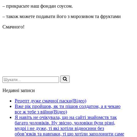
– прикрасьте наш фондан соусом.
– також можете подавати його з морозивом та фруктами
Смачного!
Шукати...
Недавні записи
Рецепт дуже смачної паски(Відео)
Вже рік пройшов, як ти пішов солдатом, а я чекаю
все ж тебе з війни(Відео)
Я навіть не очікувала, що на сайті знайомств так
багато чоловіків. Ну звісно, чоловіки були різні,
мудрі і не дуже, ті які хотіли відносини без
обов’язків та навпаки, ті що хотіли заполонити саме