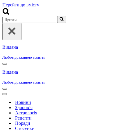
Перейти до вмісту
Шукати...
Віддана
Любов довжиною в життя
Меню
навігації
Віддана
Любов довжиною в життя
Меню
навігації
Меню
навігації
Новини
Здоров’я
Астрологія
Рецепти
Поради
Стосунки