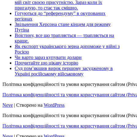
мій світ своєю присутністю. Зараз коли їх
пригадую, то стає так смішно.
Готуються до “референдуму” в окупованих
регіонах
Звільнення Херсона стане кінцем для режиму
Путіна
Воістину, все що трапляється — трапляється на
краще.
Як експорт українського зерна допоможе у війні з
Росією
Чи варто зараз купувати долари
Прочитайте цю цікаву історію
Суд пом’якшив вирок першому засудженому в
Україні російському військовому
Політика конфіденційності та умови користування сайтом (Priva
Політика конфіденційності та умови користування сайтом (Privac
Neve
| Створено на
WordPress
Політика конфіденційності та умови користування сайтом (Priva
Політика конфіденційності та умови користування сайтом (Privac
Neve
| Створено на
WordPress