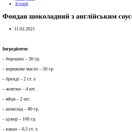
Історії
Фондан шоколадний з англійським соу
11.02.2021
Інгредієнти:
– борошно – 30 гр.
– вершкове масло – 50 гр.
– бренді – 2 ст. л
– жовтки – 4 шт.
– яйця – 2 шт.
– шоколад – 80 гр.
– цукор – 100 гр.
– какао – 0,5 ст. л.