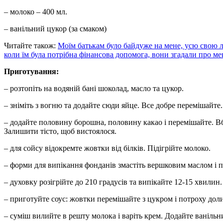
– молоко – 400 мл.
– ванільний цукор (за смаком)
Читайте також:
Моїм батькам було байдуже на мене, усю свою л
коли їм була потрібна фінансова допомога, вони згадали про ме
Приготування:
– розтопіть на водяній бані шоколад, масло та цукор.
– зніміть з вогню та додайте сюди яйце. Все добре перемішайте.
– додайте половину борошна, половину какао і перемішайте. Вб
Залишити тісто, щоб вистоялося.
– для сойсу відокремте жовтки від білків. Підігрійте молоко.
– форми для випікання фонданів змастіть вершковим маслом і п
– духовку розігрійте до 210 градусів та випікайте 12-15 хвилин.
– приготуйте соус: жовтки перемішайте з цукром і потроху дол
– суміш вилийте в решту молока і варіть крем. Додайте ванільн