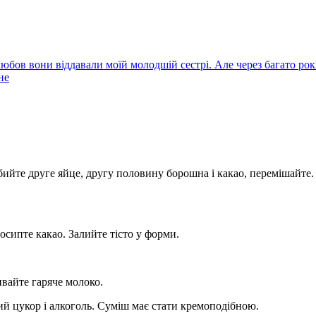
юбов вони віддавали моїй молодшій сестрі. Але через багато рок
не
ийте друге яйце, другу половину борошна і какао, перемішайте.
осипте какао. Залийте тісто у форми.
ивайте гаряче молоко.
ий цукор і алкоголь. Суміш має стати кремоподібною.