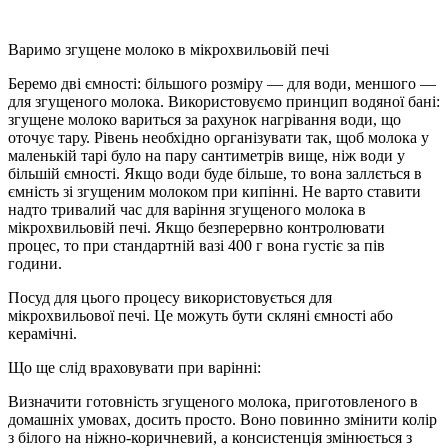
Варимо згущене молоко в мікрохвильовій печі
Беремо дві ємності: більшого розміру — для води, меншого —
для згущеного молока. Використовуємо принцип водяної бані:
згущене молоко вариться за рахунок нагрівання води, що
оточує тару. Рівень необхідно організувати так, щоб молока у
маленькій тарі було на пару сантиметрів вище, ніж води у
більшій ємності. Якщо води буде більше, то вона заллється в
ємність зі згущеним молоком при кипінні. Не варто ставити
надто тривалий час для варіння згущеного молока в
мікрохвильовій печі. Якщо безперервно контролювати
процес, то при стандартній вазі 400 г вона густіє за пів
години.
Посуд для цього процесу використовується для
мікрохвильової печі. Це можуть бути скляні ємності або
керамічні.
Що ще слід враховувати при варінні:
Визначити готовність згущеного молока, приготовленого в
домашніх умовах, досить просто. Воно повинно змінити колір
з білого на ніжно-коричневий, а консистенція змінюється з