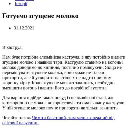
Історії
Готуємо згущене молоко
31.12.2021
В каструлі
Нам буде потрібна алюмінієва каструля, в яку потрібно вилити
згущене молоко з наявної тари. Каструлю ставимо на вогонь і
молоко доводимо до кипіння, постійно помішуючи. Якщо не
перемішувати згущене молоко, воно може не тільки
пригоріти, але й утворити на стінках не надто приємну
жорстку кірку. Коли згущене молоко закипить, необхідно
зменшити вогонь і варити його до потрібної густоти.
Для варіння підійде також посуд із нержавіючої сталі, але
категорично не можна використовувати емальовану каструлю.
У ній згущене молоко почне пригоряти як тільки закипить.
Читайте також
Чим ти багатший, тим менш залежний від
світової павутини.