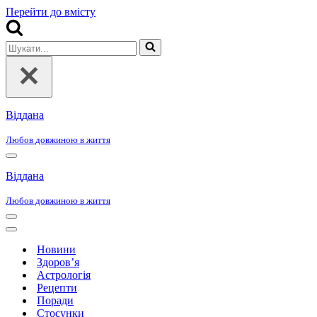
Перейти до вмісту
Шукати...
Віддана
Любов довжиною в життя
Меню
навігації
Віддана
Любов довжиною в життя
Меню
навігації
Меню
навігації
Новини
Здоров’я
Астрологія
Рецепти
Поради
Стосунки