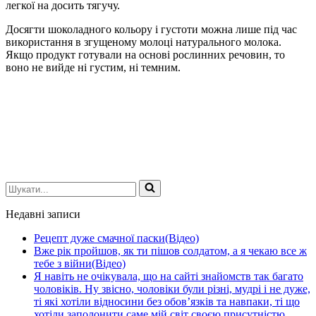
легкої на досить тягучу.
Досягти шоколадного кольору і густоти можна лише під час
використання в згущеному молоці натурального молока.
Якщо продукт готували на основі рослинних речовин, то
воно не вийде ні густим, ні темним.
Шукати...
Недавні записи
Рецепт дуже смачної паски(Відео)
Вже рік пройшов, як ти пішов солдатом, а я чекаю все ж
тебе з війни(Відео)
Я навіть не очікувала, що на сайті знайомств так багато
чоловіків. Ну звісно, чоловіки були різні, мудрі і не дуже,
ті які хотіли відносини без обов’язків та навпаки, ті що
хотіли заполонити саме мій світ своєю присутністю.