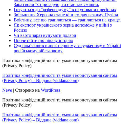
Зараз коли їх пригадую, то стає так смішно.
Готуються до “референдуму” в окупованих регіонах
Звільнення Херсона стане кінцем для режиму Путіна
Воістину, все що трапляється — трапляється на краще.
Як експорт українського зерна допоможе у війні з
Росією
Чи варто зараз купувати долари
Прочитайте цю цікаву історію
Суд пом’якшив вирок першому засудженому в Україні
російському військовому
Політика конфіденційності та умови користування сайтом
(Privacy Policy)
Політика конфіденційності та умови користування сайтом
(Privacy Policy) – Віддана (viddana.com)
Neve
| Створено на
WordPress
Політика конфіденційності та умови користування сайтом
(Privacy Policy)
Політика конфіденційності та умови користування сайтом
(Privacy Policy) – Віддана (viddana.com)