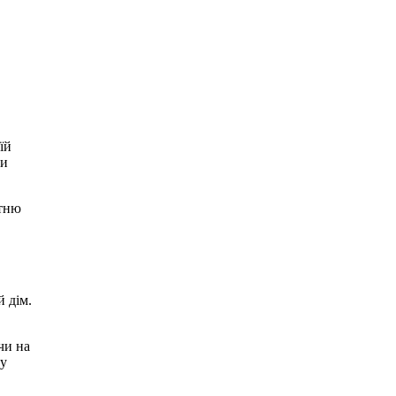
їй
ри
атню
й дім.
чи на
 у