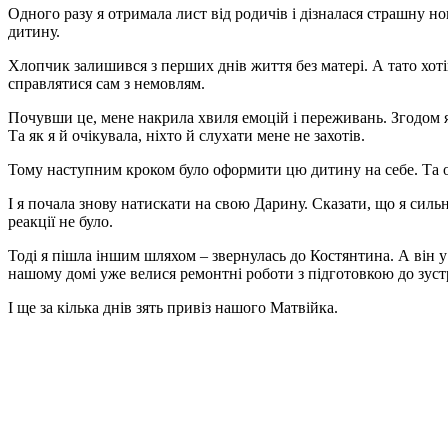
Одного разу я отримала лист від родичів і дізналася страшну н
дитину.
Хлопчик залишився з перших днів життя без матері. А тато хоті
справлятися сам з немовлям.
Почувши це, мене накрила хвиля емоцій і переживань. Згодом 
Та як я й очікувала, ніхто й слухати мене не захотів.
Тому наступним кроком було оформити цю дитину на себе. Та от,
І я почала знову натискати на свою Дарину. Сказати, що я силь
реакції не було.
Тоді я пішла іншим шляхом – звернулась до Костянтина. А він у 
нашому домі уже велися ремонтні роботи з підготовкою до зуст
І ще за кілька днів зять привіз нашого Матвійка.