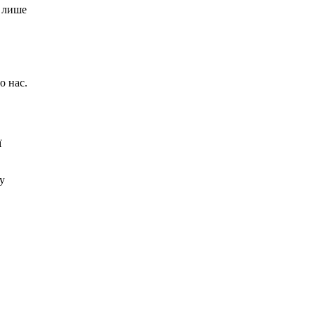
и лише
о нас.
ї
у