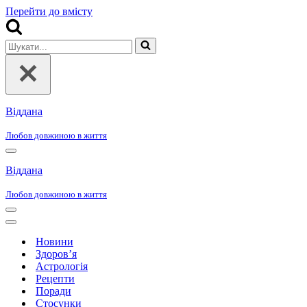
Перейти до вмісту
Шукати...
Віддана
Любов довжиною в життя
Меню
навігації
Віддана
Любов довжиною в життя
Меню
навігації
Меню
навігації
Новини
Здоров’я
Астрологія
Рецепти
Поради
Стосунки