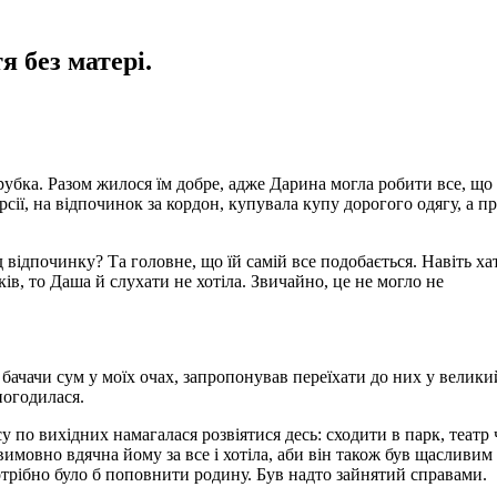
 без матері.
убка. Разом жилося їм добре, адже Дарина могла робити все, що 
рсії, на відпочинок за кордон, купувала купу дорогого одягу, а п
 відпочинку? Та головне, що їй самій все подобається. Навіть х
ів, то Даша й слухати не хотіла. Звичайно, це не могло не
 бачачи сум у моїх очах, запропонував переїхати до них у велики
погодилася.
су по вихідних намагалася розвіятися десь: сходити в парк, театр 
вимовно вдячна йому за все і хотіла, аби він також був щасливим
отрібно було б поповнити родину. Був надто зайнятий справами.