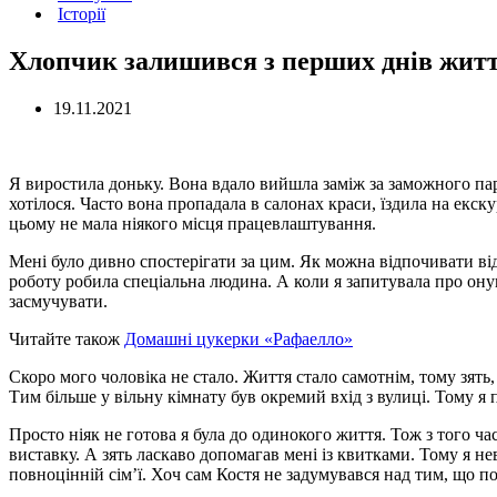
Історії
Хлопчик залишився з перших днів життя
19.11.2021
Я виростила доньку. Вона вдало вийшла заміж за заможного пар
хотілося. Часто вона пропадала в салонах краси, їздила на екску
цьому не мала ніякого місця працевлаштування.
Мені було дивно спостерігати за цим. Як можна відпочивати від
роботу робила спеціальна людина. А коли я запитувала про онук
засмучувати.
Читайте також
Домашні цукерки «Рафаелло»
Скоро мого чоловіка не стало. Життя стало самотнім, тому зять,
Тим більше у вільну кімнату був окремий вхід з вулиці. Тому я 
Просто ніяк не готова я була до одинокого життя. Тож з того ча
виставку. А зять ласкаво допомагав мені із квитками. Тому я не
повноцінній сім’ї. Хоч сам Костя не задумувався над тим, що п