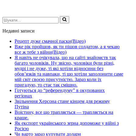
Шукати...
Недавні записи
Рецепт дуже смачної паски(Відео)
Вже рік пройшов, як ти пішов солдатом, а я чекаю
все ж тебе з війни(Відео)
Я навіть не очікувала, що на сайті знайомств так
багато чоловіків. Ну звісно, чоловіки були різні,
мудрі і не дуже, ті які хотіли відносини без
обов’язків та навпаки, ті що хотіли заполонити саме
мій світ своєю присутністю. Зараз коли їх
пригадую, то стає так смішно.
Готуються до “референдуму” в окупованих
регіонах
Звільнення Херсона стане кінцем для режиму
Путіна
Воістину, все що трапляється — трапляється на
краще.
Як експорт українського зерна допоможе у війні з
Росією
Чи варто зараз купувати долари