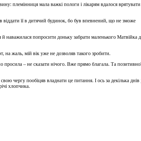
овину: племінниця мала важкі пологи і лікарям вдалося врятуват
в віддати її в дитячий будинок, бо був впевнений, що не зможе
я й наважилася попросити доньку забрати маленького Матвійка д
 на жаль, мій вік уже не дозволяв такого зробити.
но просила – не сказати нічого. Вже прямо благала. Та позитивно
свою чергу пообіцяв владнати це питання. І ось за декілька днів 
річі хлопчика.