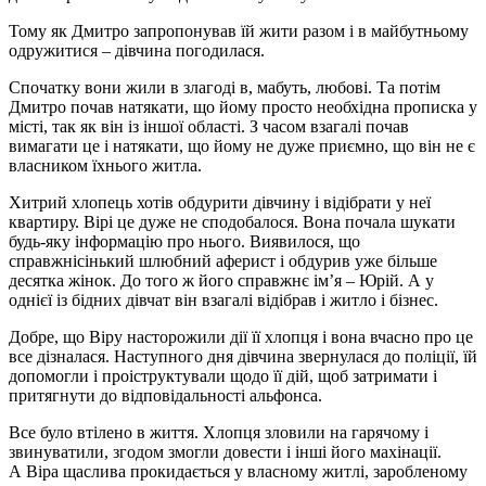
Тому як Дмитро запропонував їй жити разом і в майбутньому
одружитися – дівчина погодилася.
Спочатку вони жили в злагоді в, мабуть, любові. Та потім
Дмитро почав натякати, що йому просто необхідна прописка у
місті, так як він із іншої області. З часом взагалі почав
вимагати це і натякати, що йому не дуже приємно, що він не є
власником їхнього житла.
Хитрий хлопець хотів обдурити дівчину і відібрати у неї
квартиру. Вірі це дуже не сподобалося. Вона почала шукати
будь-яку інформацію про нього. Виявилося, що
справжнісінький шлюбний аферист і обдурив уже більше
десятка жінок. До того ж його справжнє ім’я – Юрій. А у
однієї із бідних дівчат він взагалі відібрав і житло і бізнес.
Добре, що Віру насторожили дії її хлопця і вона вчасно про це
все дізналася. Наступного дня дівчина звернулася до поліції, їй
допомогли і проіструктували щодо її дій, щоб затримати і
притягнути до відповідальності альфонса.
Все було втілено в життя. Хлопця зловили на гарячому і
звинуватили, згодом змогли довести і інші його махінації.
А Віра щаслива прокидається у власному житлі, заробленому