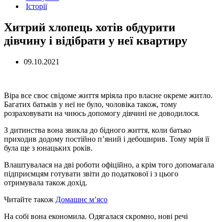
Історії
Хитрий хлопець хотів обдурити
дівчину і відібрати у неї квартиру
09.10.2021
Віра все своє свідоме життя мріяла про власне окреме житло.
Багатих батьків у неї не було, чоловіка також, тому
розраховувати на чиюсь допомогу дівчині не доводилося.
З дитинства вона звикла до бідного життя, коли батько
приходив додому постійно п’яний і дебоширив. Тому мрія її
була ще з юнацьких років.
Влаштувалася на дві роботи офіційно, а крім того допомагала
підприємцям готувати звіти до податкової і з цього
отримувала також дохід.
Читайте також
Домашнє м’ясо
На собі вона економила. Одягалася скромно, нові речі