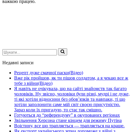
важкою працею.
Шукати...
Недавні записи
Рецепт дуже смачної паски(Відео)
Вже рік пройшов, як ти пішов солдатом, а я чекаю все ж
тебе з війни(Відео)
Я навіть не очікувала, що на сайті знайомств так багато
чоловіків. Ну звісно, чоловіки були різні, мудрі і не дуже,
ті які хотіли відносини без обов’язків та навпаки, ті що
хотіли заполонити саме мій світ своєю присутністю.
Зараз коли їх пригадую, то стає так смішно.
Готуються до “референдуму” в окупованих регіонах
Звільнення Херсона стане кінцем для режиму Путіна
Воістину, все що трапляється — трапляється на краще.
Як експорт українського зерна допоможе у війні з