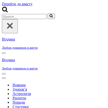
Перейти до вмісту
Шукати...
Віддана
Любов довжиною в життя
Меню
навігації
Віддана
Любов довжиною в життя
Меню
навігації
Меню
навігації
Новини
Здоров’я
Астрологія
Рецепти
Поради
Стосунки