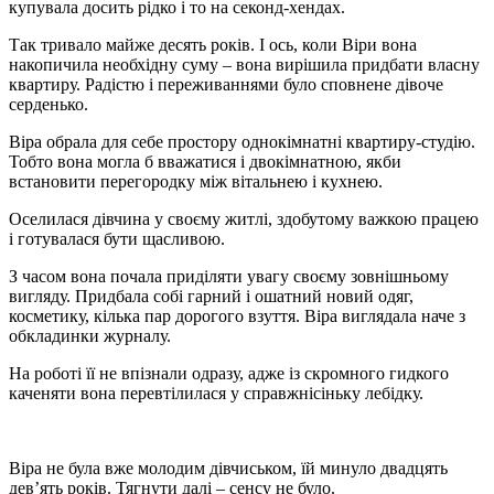
купувала досить рідко і то на секонд-хендах.
Так тривало майже десять років. І ось, коли Віри вона
накопичила необхідну суму – вона вирішила придбати власну
квартиру. Радістю і переживаннями було сповнене дівоче
серденько.
Віра обрала для себе простору однокімнатні квартиру-студію.
Тобто вона могла б вважатися і двокімнатною, якби
встановити перегородку між вітальнею і кухнею.
Оселилася дівчина у своєму житлі, здобутому важкою працею
і готувалася бути щасливою.
З часом вона почала приділяти увагу своєму зовнішньому
вигляду. Придбала собі гарний і ошатний новий одяг,
косметику, кілька пар дорогого взуття. Віра виглядала наче з
обкладинки журналу.
На роботі її не впізнали одразу, адже із скромного гидкого
каченяти вона перевтілилася у справжнісіньку лебідку.
Віра не була вже молодим дівчиськом, їй минуло двадцять
дев’ять років. Тягнути далі – сенсу не було.