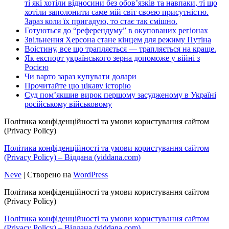
ті які хотіли відносини без обов’язків та навпаки, ті що
хотіли заполонити саме мій світ своєю присутністю.
Зараз коли їх пригадую, то стає так смішно.
Готуються до “референдуму” в окупованих регіонах
Звільнення Херсона стане кінцем для режиму Путіна
Воістину, все що трапляється — трапляється на краще.
Як експорт українського зерна допоможе у війні з
Росією
Чи варто зараз купувати долари
Прочитайте цю цікаву історію
Суд пом’якшив вирок першому засудженому в Україні
російському військовому
Політика конфіденційності та умови користування сайтом
(Privacy Policy)
Політика конфіденційності та умови користування сайтом
(Privacy Policy) – Віддана (viddana.com)
Neve
| Створено на
WordPress
Політика конфіденційності та умови користування сайтом
(Privacy Policy)
Політика конфіденційності та умови користування сайтом
(Privacy Policy) – Віддана (viddana.com)