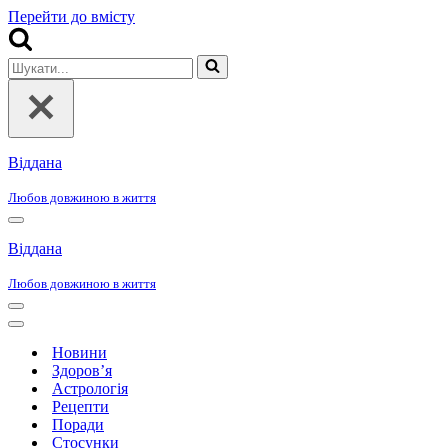
Перейти до вмісту
Шукати...
Віддана
Любов довжиною в життя
Меню
навігації
Віддана
Любов довжиною в життя
Меню
навігації
Меню
навігації
Новини
Здоров’я
Астрологія
Рецепти
Поради
Стосунки