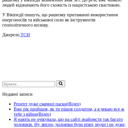
людей відзначають його схожість із нацистською свастикою.
У Вікіпедії пишуть, що рашизму притаманні використання
енергоносіїв та військової сили як інструментів
геополітичного впливу.
Джерело
ТСН
Шукати...
Недавні записи
Рецепт дуже смачної паски(Відео)
Вже рік пройшов, як ти пішов солдатом, а я чекаю все ж
тебе з війни(Відео)
Я навіть не очікувала, що на сайті знайомств так багато
чоловіків. Ну звісно, чоловіки були різні, мудрі і не дуже,