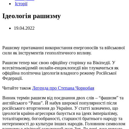
Історії
Iдеологія рашизму
19.04.2022
Рашизму притаманні використання енергоносіїв та військової
сили як інструментів геополітичного впливу.
Рашизм тепер має свою офіційну сторінку на Вікіпедії. У
всесвітньовідомій онлайн-енциклопедії він тлумачиться як
офіційна політична ідеологія владного режиму Російської
Федерації.
Читайте також
Легенда про Степана Чорнобая
Виник термін рашизм від поєднання двох слів – “фашизм” та
англійського “Раша”. Й набув широкої популярності після
російського вторгнення до України. У статті зазначено, що
ідеологія країни-агресорки базується на ідеях імперіалізму,
тоталітаризму, богообраності, старшості братнього народу та
нетерпимості до культури інших народів. Головним символом
рашизму у вікіпедії зазначений знак Зет. До речі, вже чимало