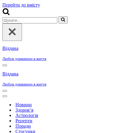
Перейти до вмісту
Шукати...
Віддана
Любов довжиною в життя
Меню
навігації
Віддана
Любов довжиною в життя
Меню
навігації
Меню
навігації
Новини
Здоров’я
Астрологія
Рецепти
Поради
Стосунки