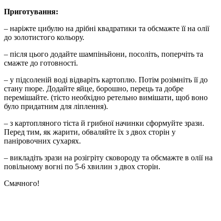
Приготування:
– наріжте цибулю на дрібні квадратики та обсмажте її на олії
до золотистого кольору.
– після цього додайте шампіньйони, посоліть, поперчіть та
смажте до готовності.
– у підсоленій воді відваріть картоплю. Потім розімніть її до
стану пюре. Додайте яйце, борошно, перець та добре
перемішайте. (тісто необхідно ретельно вимішати, щоб воно
було придатним для ліплення).
– з картопляного тіста й грибної начинки сформуйте зрази.
Перед тим, як жарити, обваляйте їх з двох сторін у
паніровочних сухарях.
– викладіть зрази на розігріту сковороду та обсмажте в олії на
повільному вогні по 5-6 хвилин з двох сторін.
Смачного!