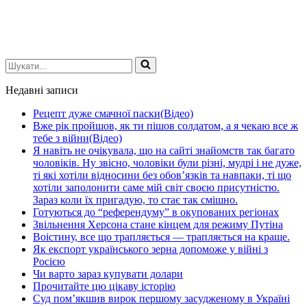
Шукати...
Недавні записи
Рецепт дуже смачної паски(Відео)
Вже рік пройшов, як ти пішов солдатом, а я чекаю все ж
тебе з війни(Відео)
Я навіть не очікувала, що на сайті знайомств так багато
чоловіків. Ну звісно, чоловіки були різні, мудрі і не дуже,
ті які хотіли відносини без обов’язків та навпаки, ті що
хотіли заполонити саме мій світ своєю присутністю.
Зараз коли їх пригадую, то стає так смішно.
Готуються до “референдуму” в окупованих регіонах
Звільнення Херсона стане кінцем для режиму Путіна
Воістину, все що трапляється — трапляється на краще.
Як експорт українського зерна допоможе у війні з
Росією
Чи варто зараз купувати долари
Прочитайте цю цікаву історію
Суд пом’якшив вирок першому засудженому в Україні