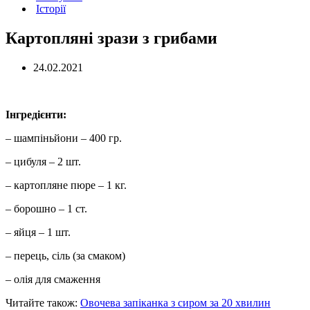
Історії
Картопляні зрази з грибами
24.02.2021
Інгредієнти:
– шампіньйони – 400 гр.
– цибуля – 2 шт.
– картопляне пюре – 1 кг.
– борошно – 1 ст.
– яйця – 1 шт.
– перець, сіль (за смаком)
– олія для смаження
Читайте також:
Овочева запіканка з сиром за 20 хвилин