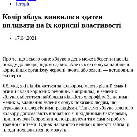
Історії
Колір яблук виявилося здатен
впливати на їх корисні властивості
17.04.2021
Про те, що всього одне яблуко в день може вберегти нас від
походу до лікаря, відомо давно. Але ось які яблука найбільш
корисні для організму червоні, жовті або зелені — встановили
експерти.
Яблука, які відрізняються за кольором, мають різний смак і
різний склад корисних речовин. Наприклад, в зелених
яблуках міститься найбільша кількість хлорофілу. За даними
медиків, вживання зелених яблук показано людям, що
страждають алергічними реакціями. Так само яблука зеленого
кольору допомагають впоратися зі шкідливими бактеріями,
пригнічуючи їх зростання, покращуючи тим самим роботу
травної системи. Однак наявністю великої кількості заліза ці
плоди похвалитися не можуть