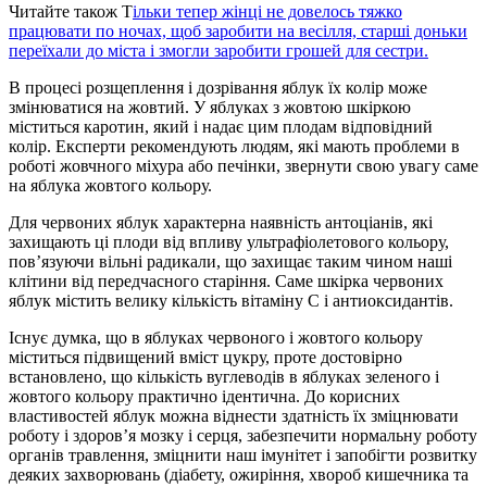
Читайте також Т
ільки тепер жінці не довелось тяжко
працювати по ночах, щоб заробити на весілля, старші доньки
переїхали до міста і змогли заробити грошей для сестри.
В процесі розщеплення і дозрівання яблук їх колір може
змінюватися на жовтий. У яблуках з жовтою шкіркою
міститься каротин, який і надає цим плодам відповідний
колір. Експерти рекомендують людям, які мають проблеми в
роботі жовчного міхура або печінки, звернути свою увагу саме
на яблука жовтого кольору.
Для червоних яблук характерна наявність антоціанів, які
захищають ці плоди від впливу ультрафіолетового кольору,
пов’язуючи вільні радикали, що захищає таким чином наші
клітини від передчасного старіння. Саме шкірка червоних
яблук містить велику кількість вітаміну С і антиоксидантів.
Існує думка, що в яблуках червоного і жовтого кольору
міститься підвищений вміст цукру, проте достовірно
встановлено, що кількість вуглеводів в яблуках зеленого і
жовтого кольору практично ідентична. До корисних
властивостей яблук можна віднести здатність їх зміцнювати
роботу і здоров’я мозку і серця, забезпечити нормальну роботу
органів травлення, зміцнити наш імунітет і запобігти розвитку
деяких захворювань (діабету, ожиріння, хвороб кишечника та