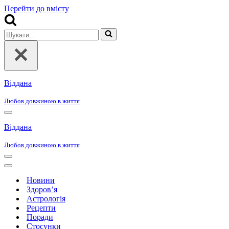
Перейти до вмісту
Шукати...
Віддана
Любов довжиною в життя
Меню
навігації
Віддана
Любов довжиною в життя
Меню
навігації
Меню
навігації
Новини
Здоров’я
Астрологія
Рецепти
Поради
Стосунки