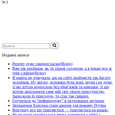
ін.)
Шукати...
Недавні записи
Рецепт дуже смачної паски(Відео)
Вже рік пройшов, як ти пішов солдатом, а я чекаю все ж
тебе з війни(Відео)
Я навіть не очікувала, що на сайті знайомств так багато
чоловіків. Ну звісно, чоловіки були різні, мудрі і не дуже,
ті які хотіли відносини без обов’язків та навпаки, ті що
хотіли заполонити саме мій світ своєю присутністю.
Зараз коли їх пригадую, то стає так смішно.
Готуються до “референдуму” в окупованих регіонах
Звільнення Херсона стане кінцем для режиму Путіна
Воістину, все що трапляється — трапляється на краще.
Як експорт українського зерна допоможе у війні з