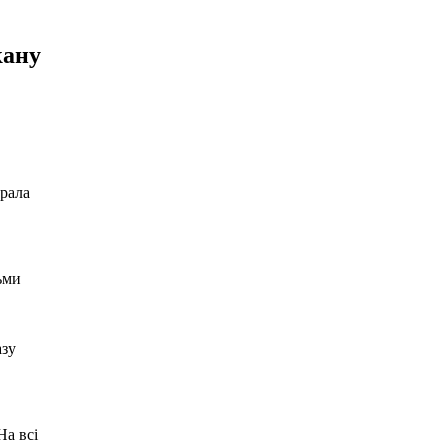
кану
брала
ьми
азу
На всі