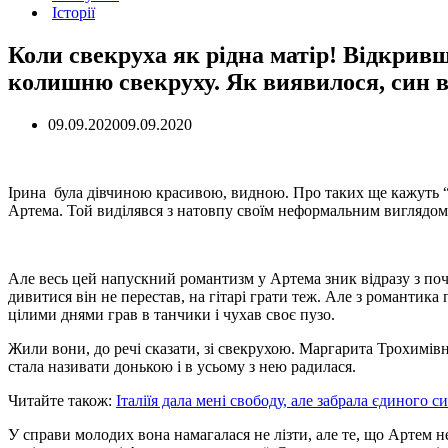
Історії
Коли свекруха як рідна матір! Відкривш
колишню свекруху. Як виявилося, син ви
09.09.2020
09.09.2020
Ірина була дівчиною красивою, видною. Про таких ще кажуть “п
Артема. Той виділявся з натовпу своїм неформальним виглядом 
Але весь цей напускний романтизм у Артема зник відразу з поч
дивитися він не перестав, на гітарі грати теж. Але з романтика
цілими днями грав в танчики і чухав своє пузо.
Жили вони, до речі сказати, зі свекрухою. Маргарита Трохимів
стала називати донькою і в усьому з нею радилася.
Читайте також:
Італіїя дала мені свободу, але забрала єдиного с
У справи молодих вона намагалася не лізти, але те, що Артем н