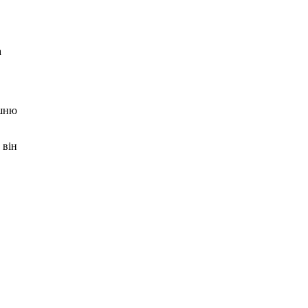
а
ишню
 він