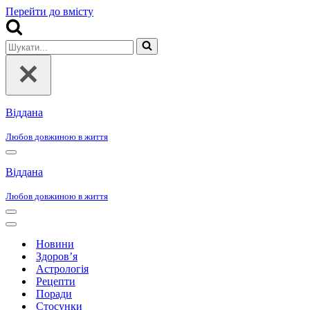
Перейти до вмісту
Шукати...
Віддана
Любов довжиною в життя
Меню
навігації
Віддана
Любов довжиною в життя
Меню
навігації
Меню
навігації
Новини
Здоров’я
Астрологія
Рецепти
Поради
Стосунки