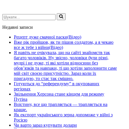
Шукати...
Недавні записи
Рецепт дуже смачної паски(Відео)
Вже рік пройшов, як ти пішов солдатом, а я чекаю
все ж тебе з війни(Відео)
Я навіть не очікувала, що на сайті знайомств так
багато чоловіків. Ну звісно, чоловіки були різні,
мудрі і не дуже, ті які хотіли відносини без
обов’язків та навпаки, ті що хотіли заполонити саме
мій світ своєю присутністю. Зараз коли їх
пригадую, то стає так смішно.
Готуються до “референдуму” в окупованих
регіонах
Звільнення Херсона стане кінцем для режиму
Путіна
Воістину, все що трапляється — трапляється на
краще.
Як експорт українського зерна допоможе у війні з
Росією
Чи варто зараз купувати долари