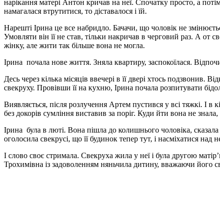
нарікання матері Антон кричав на неї. Спочатку просто, а пот
намагалася втрутитися, то діставалося і їй.
Нарешті Ірина це все набридло. Бачачи, що чоловік не змінюєтьс
Умовляти він її не став, тільки накричав в черговий раз. А от 
жінку, але жити так більше вона не могла.
Ірина почала нове життя. Зняла квартиру, заспокоїлася. Відпочи
Десь через кілька місяців ввечері в її двері хтось подзвонив. 
свекруху. Провівши її на кухню, Ірина почала розпитувати бідол
Виявляється, після розлучення Артем пустився у всі тяжкі. І в 
без докорів сумління виставив за поріг. Куди йти вона не знала
Ірина була в люті. Вона пішла до колишнього чоловіка, сказала 
оголосила свекрусі, що її будинок тепер тут, і насміхатися над 
І слово своє стримала. Свекруха жила у неї і була другою маті
Трохимівна із задоволенням няньчила дитину, вважаючи його с