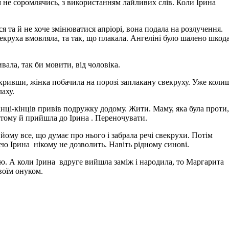
ім не соромлячись, з використанням лайливих слів. Коли Ірина
я та й не хоче змінюватися апріорі, вона подала на розлучення.
свекруха вмовляла, та так, що плакала. Ангеліні було шалено шкод
вала, так би мовити, від чоловіка.
Відкривши, жінка побачила на порозі заплакану свекруху. Уже кол
аху.
кінці-кінців привів подружку додому. Жити. Маму, яка була проти,
, тому й прийшла до Ірина . Переночувати.
йому все, що думає про нього і забрала речі свекрухи. Потім
нею Ірина нікому не дозволить. Навіть рідному синові.
р’ю. А коли Ірина вдруге вийшла заміж і народила, то Маргарита
воїм онуком.