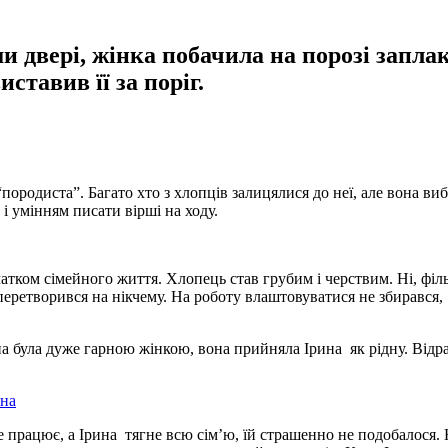
и двері, жінка побачила на порозі запла
ставив її за поріг.
ородиста”. Багато хто з хлопців залицялися до неї, але вона ви
і умінням писати вірші на ходу.
атком сімейного життя. Хлопець став грубим і черствим. Ні, філ
 перетворився на нікчему. На роботу влаштовуватися не збирався,
на була дуже гарною жінкою, вона прийняла Ірина як рідну. Відр
ина
е працює, а Ірина тягне всю сім’ю, їй страшенно не подобалося. 