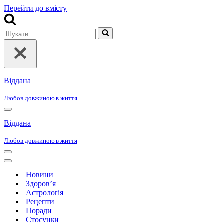
Перейти до вмісту
Шукати...
Віддана
Любов довжиною в життя
Меню
навігації
Віддана
Любов довжиною в життя
Меню
навігації
Меню
навігації
Новини
Здоров’я
Астрологія
Рецепти
Поради
Стосунки