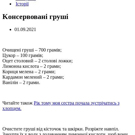
Історії
Kонсервовані груші
01.09.2021
Очищені груші – 700 грамів;
Цукор – 100 грамів;
Оцет столовий – 2 столові ложки;
Лимонна кислота – 2 грами;
Кориця мелена – 2 грами;
Кардамон мелений – 2 грами;
Ванілін – 2 грами.
Читайте також
Рік тому моя сестра почала зустрічатись з
хлопцем.
Очистите груші від кісточок та шкірки. Розріжте навпіл.
Занурте їх у воду з додаванням лимонної кислоти, щоб вони