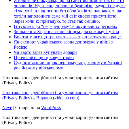
Я навіть не очікувала, що на сайті знайомств так багато
чоловіків. Ну звісно, чоловіки були різні, мудрі і не дуже,
ті які хотіли відносини без обов’язків та навпаки, ті що
хотіли заполонити саме мій світ своєю присутністю.
Зараз коли їх пригадую, то стає так смішно.
Готуються до “референдуму” в окупованих регіонах
Звільнення Херсона стане кінцем для режиму Путіна
Воістину, все що трапляється — трапляється на краще.
Як експорт українського зерна допоможе у війні з
Росією
Чи варто зараз купувати долари
Прочитайте цю цікаву історію
Суд пом’якшив вирок першому засудженому в Україні
російському військовому
Політика конфіденційності та умови користування сайтом
(Privacy Policy)
Політика конфіденційності та умови користування сайтом
(Privacy Policy) – Віддана (viddana.com)
Neve
| Створено на
WordPress
Політика конфіденційності та умови користування сайтом
(Privacy Policy)