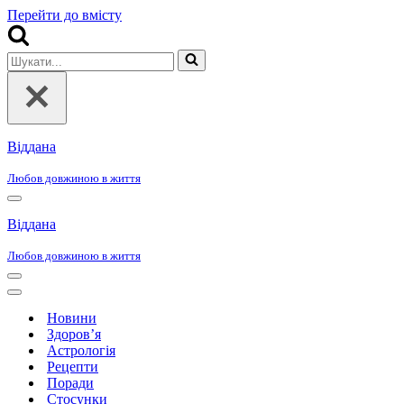
Перейти до вмісту
Шукати...
Віддана
Любов довжиною в життя
Меню
навігації
Віддана
Любов довжиною в життя
Меню
навігації
Меню
навігації
Новини
Здоров’я
Астрологія
Рецепти
Поради
Стосунки