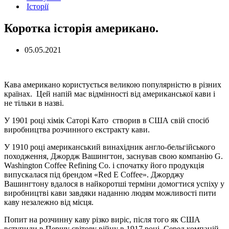
Історії
Коротка історія американо.
05.05.2021
Кава американо користується великою популярністю в різних
країнах. Цей напій має відмінності від американської кави і
не тільки в назві.
У 1901 році хімік Саторі Като створив в США свій спосіб
виробництва розчинного екстракту кави.
У 1910 році американський винахідник англо-бельгійського
походження, Джордж Вашингтон, заснував свою компанію G.
Washington Coffee Refining Co. і спочатку його продукція
випускалася під брендом «Red E Coffee». Джорджу
Вашингтону вдалося в найкоротші терміни домогтися успіху у
виробництві кави завдяки наданню людям можливості пити
каву незалежно від місця.
Попит на розчинну каву різко виріс, після того як США
вступили в Першу світову війну в 1917 році. Серед компаній-