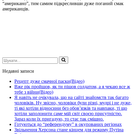
“американо”, тим самим підкресливши дуже поганий смак
американців.
Шукати...
Недавні записи
Рецепт дуже смачної паски(Відео)
Вже рік пройшов, як ти пішов солдатом, а я чекаю все ж
тебе з війни(Відео)
Я навіть не очікувала, що на сайті знайомств так багато
чоловіків. Ну звісно, чоловіки були різні, мудрі і не дуже,
ті які хотіли відносини без обов’язків та навпаки, ті що
хотіли заполонити саме мій світ своєю присутністю.
Зараз коли їх пригадую, то стає так смішно.
Готуються до “референдуму” в окупованих регіонах
Звільнення Херсона стане кінцем для режиму Путіна