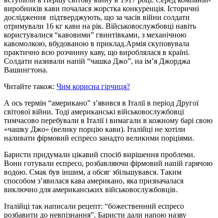
виробників кави почалася жорстка конкуренція. Історичні
дослідження підтверджують, що за часів війни солдати
отримували 16 кг кави на рік. Військовослужбовці навіть
користувалися “кавовими” гвинтівками, з механічною
кавомолкою, вбудованою в приклад.Армія скуповувала
практично всю розчинну каву, що вироблялася в країні.
Солдати називали напій “чашка Джо”, на ім’я Джорджа
Вашингтона.
Читайте також:
Чим корисна гірчиця?
А ось термін “американо” з’явився в Італії в період Другої
світової війни. Тоді американські військовослужбовці
тимчасово перебували в Італії і вимагали в кожному барі свою
«чашку Джо» (велику порцію кави). Італійці не хотіли
наливати фірмовий еспресо занадто великими порціями.
Баристи придумали цікавий спосіб вирішення проблеми.
Вони готували еспресо, розбавляючи фірмовий напій гарячою
водою. Смак був іншим, а обсяг збільшувався. Таким
способом з’явилася кава американо, яка призначалася
виключно для американських військовослужбовців.
Італійці так написали рецепт: “божественний еспресо
розбавити до невпізнання”. Баристи дали напою назву