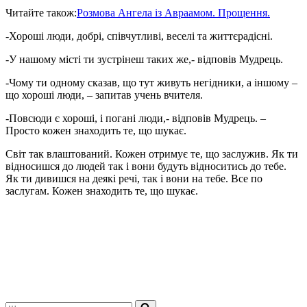
Читайте також:
Розмова Ангела із Авраамом. Прощення.
-Хороші люди, добрі, співчутливі, веселі та життєрадісні.
-У нашому місті ти зустрінеш таких же,- відповів Мудрець.
-Чому ти одному сказав, що тут живуть негідники, а іншому –
що хороші люди, – запитав учень вчителя.
-Повсюди є хороші, і погані люди,- відповів Мудрець. –
Просто кожен знаходить те, що шукає.
Світ так влаштований. Кожен отримує те, що заслужив. Як ти
відносишся до людей так і вони будуть відноситись до тебе.
Як ти дивишся на деякі речі, так і вони на тебе. Все по
заслугам. Кожен знаходить те, що шукає.
Шукати...