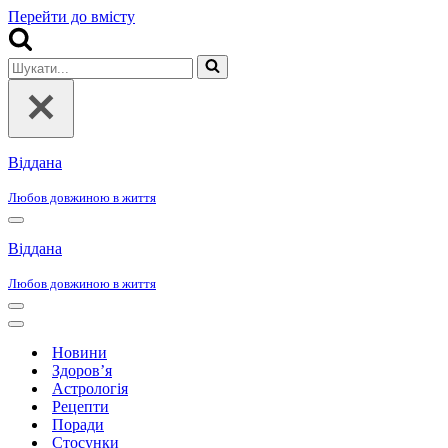
Перейти до вмісту
Шукати...
Віддана
Любов довжиною в життя
Меню
навігації
Віддана
Любов довжиною в життя
Меню
навігації
Меню
навігації
Новини
Здоров’я
Астрологія
Рецепти
Поради
Стосунки