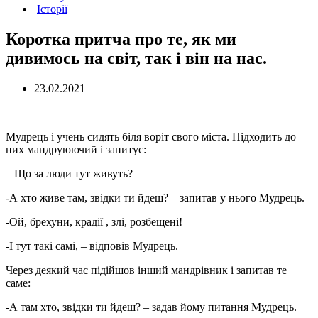
Історії
Коротка притча про те, як ми
дивимось на світ, так і він на нас.
23.02.2021
Мудрець і учень сидять біля воріт свого міста. Підходить до
них мандруюючий і запитує:
– Що за люди тут живуть?
-А хто живе там, звідки ти йдеш? – запитав у нього Мудрець.
-Ой, брехуни, крадії , злі, розбещені!
-І тут такі самі, – відповів Мудрець.
Через деякий час підійшов інший мандрівник і запитав те
саме:
-А там хто, звідки ти йдеш? – задав йому питання Мудрець.