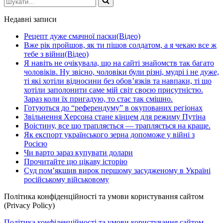
Недавні записи
Рецепт дуже смачної паски(Відео)
Вже рік пройшов, як ти пішов солдатом, а я чекаю все ж
тебе з війни(Відео)
Я навіть не очікувала, що на сайті знайомств так багато
чоловіків. Ну звісно, чоловіки були різні, мудрі і не дуже,
ті які хотіли відносини без обов’язків та навпаки, ті що
хотіли заполонити саме мій світ своєю присутністю.
Зараз коли їх пригадую, то стає так смішно.
Готуються до “референдуму” в окупованих регіонах
Звільнення Херсона стане кінцем для режиму Путіна
Воістину, все що трапляється — трапляється на краще.
Як експорт українського зерна допоможе у війні з
Росією
Чи варто зараз купувати долари
Прочитайте цю цікаву історію
Суд пом’якшив вирок першому засудженому в Україні
російському військовому
Політика конфіденційності та умови користування сайтом
(Privacy Policy)
Політика конфіденційності та умови користування сайтом