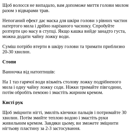
Щоб волосся не випадало, вам допоможе миття голови милом
разом з відварами трав.
Непоганий ефект дає маска для шкіри голови з рівних частин
натертого мила і дрібно нарізаного часнику. Спробуйте
розтерти цю масу в ступці. Якщо кашка вийде занадто густа,
можна додати чайну ложку води.
Суміш потрібо втерти в шкіру голови та тримати приблизно
20-30 хвилин.
Стопи
Ванночка від натоптишів:
На 1 таз гарячої води візьміть столову ложку подрібненого
мила і одну чайну ложку соди. Ніжки тримайте півгодини,
потім обробіть пемзою і змастіть жирним кремом.
Кисті рук
Щоб зміцнити нігті, змиліть кінчики пальців і потримайте 30
хвилин. Потім змийте теплою водою і змастіть руки
живильним кремом. Завдяки цьому, ви зможете зміцнити
нігтьову пластину за 2-3 застосування.