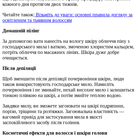
кожного дня протягом двох тижнів.
Читайте також:
Візьміть до уваги: основні правила догляду за
освітленим та тьмяним волоссям
Домашній пілінг
За допомогою вати нанесіть на вологу шкіру обличчя піну з
господарського мила і ваткою, змоченою хлористим кальцієм,
потріть обличчя по масажних лініях. Шкіра дуже добре
очищається.
Після депіляції
Щоб зменшити після депіляції почервоніння шкіри, люди
також використовують господарське мило. Намиліть
почервоніння і не змивайте, нехай висохне мило і залишиться
тонкою плівкою на шкірі, а потім змийте теплою водою.
Завдяки милу, ви зможете загоювати на шкірі подряпини,
порізи, тріщини та розтяжки. Загоювальна властивість —
вагомий привід для застосування мила в якості
заспокійливого засобу після гоління.
Косметичні ефекти для волосся і шкіри голови