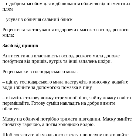
– є добрим засобом для відбілювання обличчя від пігментних
плям
– усуває з обличчя сальний блиск
Рецепти та застосування оздоровчих масок з господарського
мила:
Засіб від прищів
Антисептична властивість господарського мила допоже
позбутися від прищів, вугрів та інші запалень шкіри.
Рецеп маски з господарського мила:
– щіпку господарського мила настружіть в мисочку, додайте
води і збийте за допомогою помазка в піну.
– візьміть столову ложку отриманої піни, чайну ложку солі та
перемішайте. Готову суміш накладіть на добре вимите
обличчя.
Маску на обличчі потрібно тримати півгодини. Маску змийте
спочатку гарячою, а потім холодною водою.
Щоб досягнути лікувального ефекту процедуру повторюйте