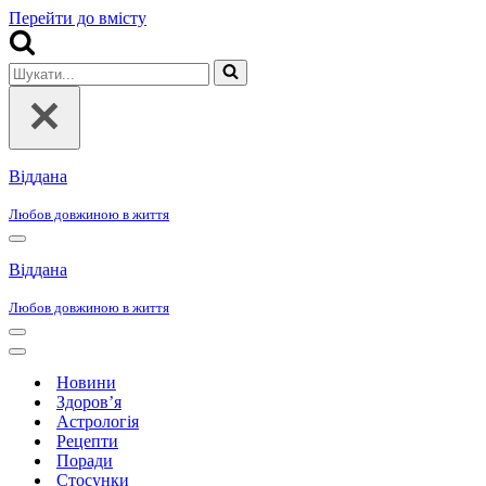
Перейти до вмісту
Шукати...
Віддана
Любов довжиною в життя
Меню
навігації
Віддана
Любов довжиною в життя
Меню
навігації
Меню
навігації
Новини
Здоров’я
Астрологія
Рецепти
Поради
Стосунки