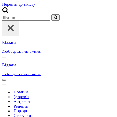
Перейти до вмісту
Шукати...
Віддана
Любов довжиною в життя
Меню
навігації
Віддана
Любов довжиною в життя
Меню
навігації
Меню
навігації
Новини
Здоров’я
Астрологія
Рецепти
Поради
Стосунки