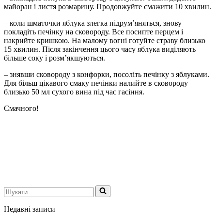
майоран і листя розмарину. Продовжуйте смажити 10 хвилин.
– коли шматочки яблука злегка підрум’яняться, знову
покладіть печінку на сковороду. Все посипте перцем і
накрийте кришкою. На малому вогні готуйте страву близько
15 хвилин. Після закінчення цього часу яблука виділяють
більше соку і розм’якшуються.
– знявши сковороду з конфорки, посоліть печінку з яблуками.
Для більш цікавого смаку печінки налийте в сковороду
близько 50 мл сухого вина під час гасіння.
Смачного!
Шукати...
Недавні записи