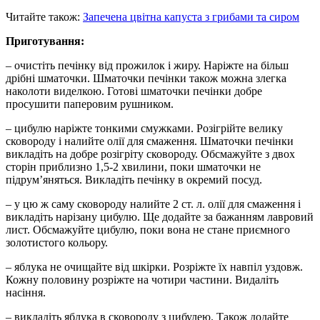
Читайте також:
Запечена цвітна капуста з грибами та сиром
Приготування:
– очистіть печінку від прожилок і жиру. Наріжте на більш
дрібні шматочки. Шматочки печінки також можна злегка
наколоти виделкою. Готові шматочки печінки добре
просушити паперовим рушником.
– цибулю наріжте тонкими смужками. Розігрійте велику
сковороду і налийте олії для смаження. Шматочки печінки
викладіть на добре розігріту сковороду. Обсмажуйте з двох
сторін приблизно 1,5-2 хвилини, поки шматочки не
підрум’яняться. Викладіть печінку в окремий посуд.
– у цю ж саму сковороду налийте 2 ст. л. олії для смаження і
викладіть нарізану цибулю. Ще додайте за бажанням лавровий
лист. Обсмажуйте цибулю, поки вона не стане приємного
золотистого кольору.
– яблука не очищайте від шкірки. Розріжте їх навпіл уздовж.
Кожну половину розріжте на чотири частини. Видаліть
насіння.
– викладіть яблука в сковороду з цибулею. Також додайте