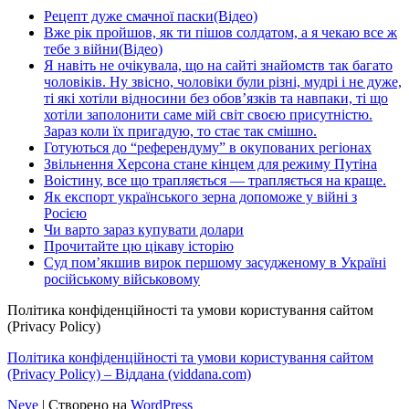
Рецепт дуже смачної паски(Відео)
Вже рік пройшов, як ти пішов солдатом, а я чекаю все ж
тебе з війни(Відео)
Я навіть не очікувала, що на сайті знайомств так багато
чоловіків. Ну звісно, чоловіки були різні, мудрі і не дуже,
ті які хотіли відносини без обов’язків та навпаки, ті що
хотіли заполонити саме мій світ своєю присутністю.
Зараз коли їх пригадую, то стає так смішно.
Готуються до “референдуму” в окупованих регіонах
Звільнення Херсона стане кінцем для режиму Путіна
Воістину, все що трапляється — трапляється на краще.
Як експорт українського зерна допоможе у війні з
Росією
Чи варто зараз купувати долари
Прочитайте цю цікаву історію
Суд пом’якшив вирок першому засудженому в Україні
російському військовому
Політика конфіденційності та умови користування сайтом
(Privacy Policy)
Політика конфіденційності та умови користування сайтом
(Privacy Policy) – Віддана (viddana.com)
Neve
| Створено на
WordPress