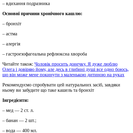
– вдихання подразника
Основні причини хронічного кашлю:
– бронхіт
– астма
– алергія
– гастроезофагеальна рефлюксна хвороба
Читайте також:
Чоловік просить донечку. Я дуже люблю
Олега і довіряю йому, але десь в глибині душі все одно боюсь,
що він може мене покинути з маленькою дитиною на руках
Рекомендуємо спробувати цей натуральних засіб, завдяки
ньому ви забудите що таке кашель та бронхіт
Інгредієнти:
– мед — 2 ст. л.
– банан — 2 шт.;
– вода — 400 мл.