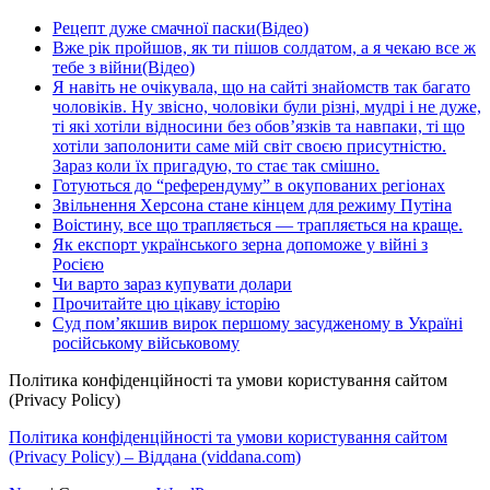
Рецепт дуже смачної паски(Відео)
Вже рік пройшов, як ти пішов солдатом, а я чекаю все ж
тебе з війни(Відео)
Я навіть не очікувала, що на сайті знайомств так багато
чоловіків. Ну звісно, чоловіки були різні, мудрі і не дуже,
ті які хотіли відносини без обов’язків та навпаки, ті що
хотіли заполонити саме мій світ своєю присутністю.
Зараз коли їх пригадую, то стає так смішно.
Готуються до “референдуму” в окупованих регіонах
Звільнення Херсона стане кінцем для режиму Путіна
Воістину, все що трапляється — трапляється на краще.
Як експорт українського зерна допоможе у війні з
Росією
Чи варто зараз купувати долари
Прочитайте цю цікаву історію
Суд пом’якшив вирок першому засудженому в Україні
російському військовому
Політика конфіденційності та умови користування сайтом
(Privacy Policy)
Політика конфіденційності та умови користування сайтом
(Privacy Policy) – Віддана (viddana.com)