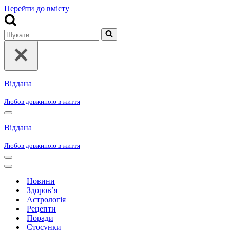
Перейти до вмісту
Шукати...
Віддана
Любов довжиною в життя
Меню
навігації
Віддана
Любов довжиною в життя
Меню
навігації
Меню
навігації
Новини
Здоров’я
Астрологія
Рецепти
Поради
Стосунки