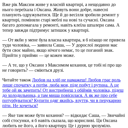
Вже рік Максим живе у власній квартирі, а нещодавно до
нього переїхала і Оксана. Живуть вони добре, навесні
планують одружуватися. Ще й до весілля зробили ремонт у
квартирі, поміняли старі меблі на нові та сучасні. Оксана
багато допомагала у ремонті, навіть клеїла шпалери сама. А
тепер завжди підтримує затишок у квартирі.
— От якби у мене була власна квартира, я б нізащо не привела
туди чоловіка, — заявила Саша, — У дорослої людини має
бути своє майно, якщо нічого немає, то це поганий знак.
Прийти у прийми — це кожен може.
— А те, що у Оксани з Максимом кохання, це тобі ні про що
не говорить? — сміються друзі.
Читайте також
Любов на хліб не намажеш! Любов грає роль
лише спочатку, а потім, люба моя, піде побут і рутина. А це
тебе ой як зачепить! От вистрибнеш з обіймів чоловіка, підеш
до холодильника, а там миша повісилася. А як же про себе
потурбуватися? Купити одяг якийсь, взуття, чи в перукарню
піти. Не хочеться?
— Яке там може бути кохання? — відкидає Саша, — Звичайні
собі стосунки, я б навіть сказала, що корисливі. Ця Оксана
любить не його, а його квартиру. Це і дурню зрозуміло.