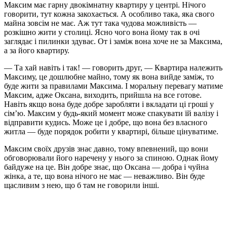
Максим має гарну двокімнатну квартиру у центрі. Нічого
говорити, тут кожна закохається. А особливо така, яка свого
майна зовсім не має. Аж тут така чудова можливість —
розкішно жити у столиці. Ясно чого вона йому так в очі
заглядає і пилинки здуває. От і заміж вона хоче не за Максима,
а за його квартиру.
— Та хай навіть і так! — говорить друг, — Квартира належить
Максиму, це дошлюбне майно, тому як вона вийде заміж, то
буде жити за правилами Максима. І моральну перевагу матиме
Максим, адже Оксана, виходить, прийшла на все готове.
Навіть якщо вона буде добре заробляти і вкладати ці гроші у
сім’ю. Максим у будь-який момент може спакувати їй валізу і
відправити кудись. Може це і добре, що вона без власного
житла — буде порядок робити у квартирі, більше цінуватиме.
Максим своїх друзів знає давно, тому впевнений, що вони
обговорювали його наречену у нього за спиною. Однак йому
байдуже на це. Він добре знає, що Оксана — добра і чуйна
жінка, а те, що вона нічого не має — неважливо. Він буде
щасливим з нею, що б там не говорили інші.