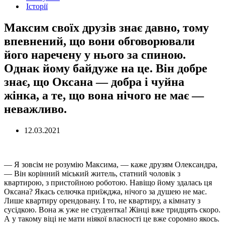
Історії
Максим своїх друзів знає давно, тому
впевнений, що вони обговорювали
його наречену у нього за спиною.
Однак йому байдуже на це. Він добре
знає, що Оксана — добра і чуйна
жінка, а те, що вона нічого не має —
неважливо.
12.03.2021
— Я зовсім не розумію Максима, — каже друзям Олександра,
— Він корінний міський житель, статний чоловік з
квартирою, з пристойною роботою. Навіщо йому здалась ця
Оксана? Якась селючка приїжджа, нічого за душею не має.
Лише квартиру орендовану. І то, не квартиру, а кімнату з
сусідкою. Вона ж уже не студентка! Жінці вже тридцять скоро.
А у такому віці не мати ніякої власності це вже соромно якось.