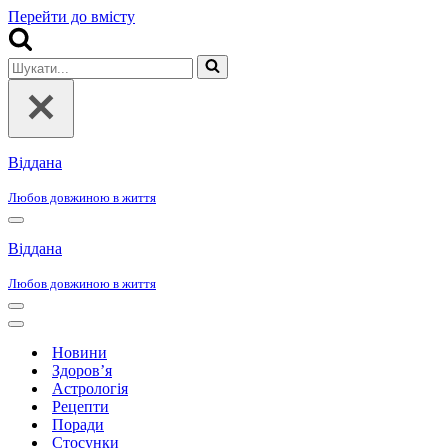
Перейти до вмісту
Шукати...
Віддана
Любов довжиною в життя
Меню
навігації
Віддана
Любов довжиною в життя
Меню
навігації
Меню
навігації
Новини
Здоров’я
Астрологія
Рецепти
Поради
Стосунки