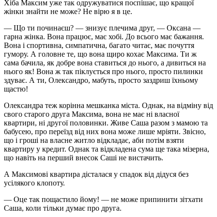
Хіба Максим уже так одружуватися поспішає, що кращої
жінки знайти не може? Не вірю я в це.
— Що ти починаєш? — знизує плечима друг, — Оксана —
гарна жінка. Вона працює, має хобі. До всього має бажання.
Вона і спортивна, симпатична, багато читає, має почуття
гумору. А головне те, що вона щиро кохає Максима. Ти ж
сама бачила, як добре вона ставиться до нього, а дивиться на
нього як! Вона ж так піклується про нього, просто пилинки
здуває. А ти, Олександро, мабуть, просто заздриш їхньому
щастю!
Олександра теж корінна мешканка міста. Однак, на відміну від
свого старого друга Максима, вона не має ні власної
квартири, ні другої половинки. Живе Саша разом з мамою та
бабусею, про переїзд від них вона може лише мріяти. Звісно,
що і гроші на власне житло відкладає, аби потім взяти
квартиру у кредит. Однак та відкладена сума ще така мізерна,
що навіть на перший внесок Саші не вистачить.
А Максимові квартира дісталася у спадок від дідуся без
усілякого клопоту.
— Оце так пощастило йому! — не може припинити зітхати
Саша, коли тільки думає про друга.