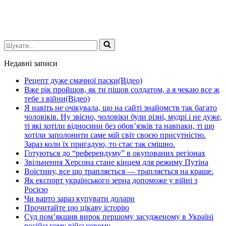
Шукати...
Недавні записи
Рецепт дуже смачної паски(Відео)
Вже рік пройшов, як ти пішов солдатом, а я чекаю все ж
тебе з війни(Відео)
Я навіть не очікувала, що на сайті знайомств так багато
чоловіків. Ну звісно, чоловіки були різні, мудрі і не дуже,
ті які хотіли відносини без обов’язків та навпаки, ті що
хотіли заполонити саме мій світ своєю присутністю.
Зараз коли їх пригадую, то стає так смішно.
Готуються до “референдуму” в окупованих регіонах
Звільнення Херсона стане кінцем для режиму Путіна
Воістину, все що трапляється — трапляється на краще.
Як експорт українського зерна допоможе у війні з
Росією
Чи варто зараз купувати долари
Прочитайте цю цікаву історію
Суд пом’якшив вирок першому засудженому в Україні
російському військовому