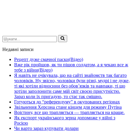
Шукати...
Недавні записи
Рецепт дуже смачної паски(Відео)
Вже рік пройшов, як ти пішов солдатом, а я чекаю все ж
тебе з війни(Відео)
Я навіть не очікувала, що на сайті знайомств так багато
чоловіків. Ну звісно, чоловіки були різні, мудрі і не дуже,
ті які хотіли відносини без обов’язків та навпаки, ті що
хотіли заполонити саме мій світ своєю присутністю.
Зараз коли їх пригадую, то стає так смішно.
Готуються до “референдуму” в окупованих регіонах
Звільнення Херсона стане кінцем для режиму Путіна
Воістину, все що трапляється — трапляється на краще.
Як експорт українського зерна допоможе у війні з
Росією
Чи варто зараз купувати долари