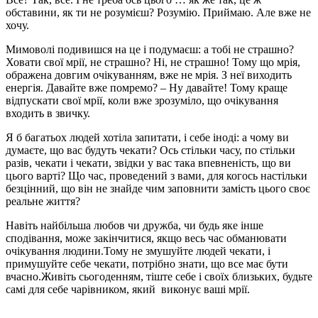
обставини, як ти не розумієш? Розумію. Приймаю. Але вже не
хочу.
Мимоволі подивишся на це і подумаєш: а тобі не страшно?
Ховати свої мрії, не страшно? Ні, не страшно! Тому що мрія,
ображена довгим очікуванням, вже не мрія. З неї виходить
енергія. Давайте вже помремо? – Ну давайте! Тому краще
відпускати свої мрії, коли вже зрозуміло, що очікування
входить в звичку.
Я б багатьох людей хотіла запитати, і себе іноді: а чому ви
думаєте, що вас будуть чекати? Ось стільки часу, по стільки
разів, чекати і чекати, звідки у вас така впевненість, що ви
цього варті? Що час, проведений з вами, для когось настільки
безцінний, що він не знайде чим заповнити замість цього своє
реальне життя?
Навіть найбільша любов чи дружба, чи будь яке інше
сподівання, може закінчитися, якщо весь час обманювати
очікування людини.Тому не змушуйте людей чекати, і
примушуйте себе чекати, потрібно знати, що все має бути
вчасно.Живіть сьогоденням, тіште себе і своїх близьких, будьте
самі для себе чарівником, який виконує ваші мрії.