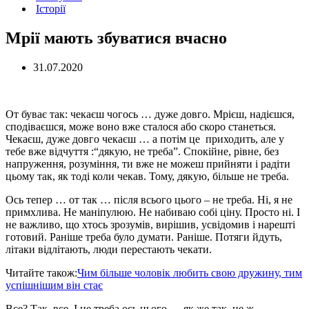
Історії
Мрії мають збуватися вчасно
31.07.2020
От буває так: чекаєш чогось … дуже довго. Мрієш, надієшся,
сподіваєшся, може воно вже сталося або скоро станеться.
Чекаєш, дуже довго чекаєш … а потім це приходить, але у
тебе вже відчуття :“дякую, не треба”. Спокійне, рівне, без
напруження, розуміння, ти вже не можеш прийняти і радіти
цьому так, як тоді коли чекав. Тому, дякую, більше не треба.
Ось тепер … от так … після всього цього – не треба. Ні, я не
примхлива. Не маніпулюю. Не набиваю собі ціну. Просто ні. І
не важливо, що хтось зрозумів, вирішив, усвідомив і нарешті
готовий. Раніше треба було думати. Раніше. Потяги йдуть,
літаки відлітають, люди перестають чекати.
Читайте також:
Чим більше чоловік любить свою дружину, тим
успішнішим він стає
Все? Так, все. І не треба ось цього … як же так, це ж