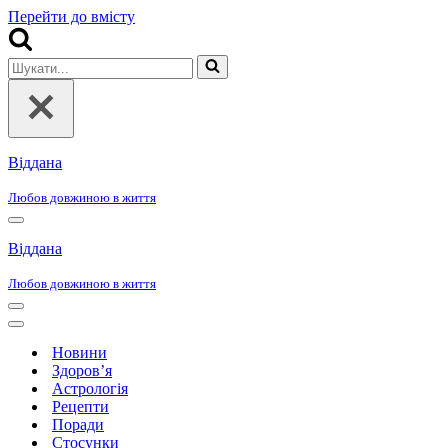
Перейти до вмісту
Шукати...
Віддана
Любов довжиною в життя
Меню
навігації
Віддана
Любов довжиною в життя
Меню
навігації
Меню
навігації
Новини
Здоров’я
Астрологія
Рецепти
Поради
Стосунки