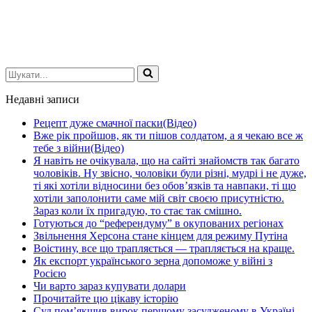
Шукати...
Недавні записи
Рецепт дуже смачної паски(Відео)
Вже рік пройшов, як ти пішов солдатом, а я чекаю все ж
тебе з війни(Відео)
Я навіть не очікувала, що на сайті знайомств так багато
чоловіків. Ну звісно, чоловіки були різні, мудрі і не дуже,
ті які хотіли відносини без обов’язків та навпаки, ті що
хотіли заполонити саме мій світ своєю присутністю.
Зараз коли їх пригадую, то стає так смішно.
Готуються до “референдуму” в окупованих регіонах
Звільнення Херсона стане кінцем для режиму Путіна
Воістину, все що трапляється — трапляється на краще.
Як експорт українського зерна допоможе у війні з
Росією
Чи варто зараз купувати долари
Прочитайте цю цікаву історію
Суд пом’якшив вирок першому засудженому в Україні