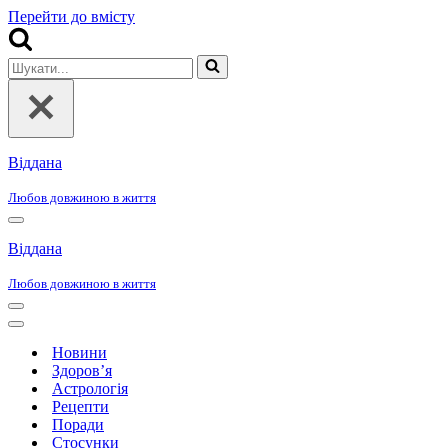
Перейти до вмісту
Шукати...
Віддана
Любов довжиною в життя
Меню
навігації
Віддана
Любов довжиною в життя
Меню
навігації
Меню
навігації
Новини
Здоров’я
Астрологія
Рецепти
Поради
Стосунки