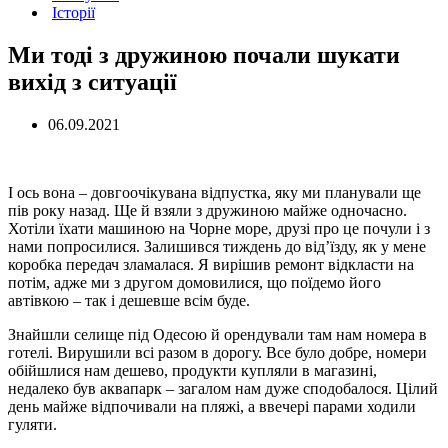
Історії
Ми тоді з дружиною почали шукати
вихід з ситуації
06.09.2021
І ось вона – довгоочікувана відпустка, яку ми планували ще
пів року назад. Ще й взяли з дружиною майже одночасно.
Хотіли їхати машиною на Чорне море, друзі про це почули і з
нами попросилися. Залишився тиждень до від’їзду, як у мене
коробка передач зламалася. Я вирішив ремонт відкласти на
потім, адже ми з другом домовилися, що поїдемо його
автівкою – так і дешевше всім буде.
Знайшли селище під Одесою й орендували там нам номера в
готелі. Вирушили всі разом в дорогу. Все було добре, номери
обійшлися нам дешево, продукти купляли в магазині,
недалеко був аквапарк – загалом нам дуже сподобалося. Цілий
день майже відпочивали на пляжі, а ввечері парами ходили
гуляти.