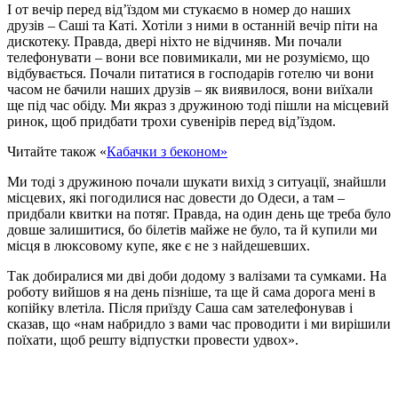
І от вечір перед від’їздом ми стукаємо в номер до наших
друзів – Саші та Каті. Хотіли з ними в останній вечір піти на
дискотеку. Правда, двері ніхто не відчиняв. Ми почали
телефонувати – вони все повимикали, ми не розуміємо, що
відбувається. Почали питатися в господарів готелю чи вони
часом не бачили наших друзів – як виявилося, вони виїхали
ще під час обіду. Ми якраз з дружиною тоді пішли на місцевий
ринок, щоб придбати трохи сувенірів перед від’їздом.
Читайте також «
Кабачки з беконом»
Ми тоді з дружиною почали шукати вихід з ситуації, знайшли
місцевих, які погодилися нас довести до Одеси, а там –
придбали квитки на потяг. Правда, на один день ще треба було
довше залишитися, бо білетів майже не було, та й купили ми
місця в люксовому купе, яке є не з найдешевших.
Так добиралися ми дві доби додому з валізами та сумками. На
роботу вийшов я на день пізніше, та ще й сама дорога мені в
копійку влетіла. Після приїзду Саша сам зателефонував і
сказав, що «нам набридло з вами час проводити і ми вирішили
поїхати, щоб решту відпустки провести удвох».