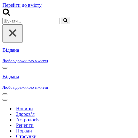
Перейти до вмісту
Шукати...
Віддана
Любов довжиною в життя
Меню
навігації
Віддана
Любов довжиною в життя
Меню
навігації
Меню
навігації
Новини
Здоров’я
Астрологія
Рецепти
Поради
Стосунки