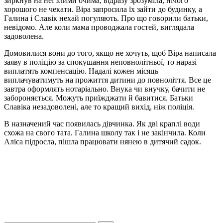
зиркнув на неї злими очима, відразу зрозуміла, нічого
хорошого не чекати. Віра запросила їх зайти до будинку, а
Галина і Славік нехай погуляють. Про що говорили батьки,
невідомо. Але коли мама проводжала гостей, виглядала
задоволена.
Домовилися вони до того, якщо не хочуть, щоб Віра написала
заяву в поліцію за спокушання неповнолітньої, то наразі
виплатять компенсацію. Надалі кожен місяць
виплачуватимуть на прожиття дитини до повноліття. Все це
завтра оформлять нотаріально. Внука чи внучку, бачити не
забороняється. Можуть приїжджати й бавитися. Батьки
Славіка незадоволені, але то кращий вихід, ніж поліція.
В назначений час появилась дівчинка. Як дві краплі води
схожа на свого тата. Галина школу так і не закінчила. Коли
Аліса підросла, пішла працювати нянею в дитячий садок.