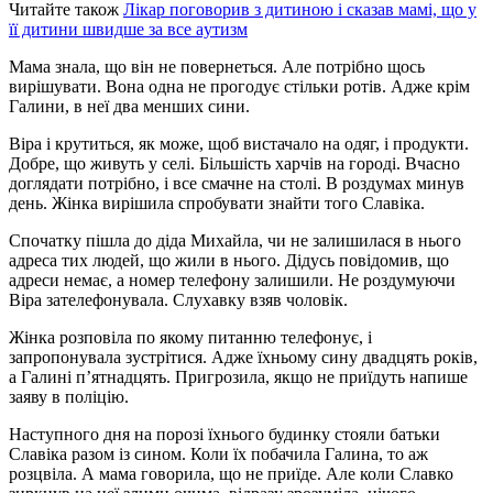
Читайте також
Лікар поговорив з дитиною і сказав мамі, що у
її дитини швидше за все аyтизм
Мама знала, що він не повернеться. Але потрібно щось
вирішувати. Вона одна не прогодує стільки ротів. Адже крім
Галини, в неї два менших сини.
Віра і крутиться, як може, щоб вистачало на одяг, і продукти.
Добре, що живуть у селі. Більшість харчів на городі. Вчасно
доглядати потрібно, і все смачне на столі. В роздумах минув
день. Жінка вирішила спробувати знайти того Славіка.
Спочатку пішла до діда Михайла, чи не залишилася в нього
адреса тих людей, що жили в нього. Дідусь повідомив, що
адреси немає, а номер телефону залишили. Не роздумуючи
Віра зателефонувала. Слухавку взяв чоловік.
Жінка розповіла по якому питанню телефонує, і
запропонувала зустрітися. Адже їхньому сину двадцять років,
а Галині п’ятнадцять. Пригрозила, якщо не приїдуть напише
заяву в поліцію.
Наступного дня на порозі їхнього будинку стояли батьки
Славіка разом із сином. Коли їх побачила Галина, то аж
розцвіла. А мама говорила, що не приїде. Але коли Славко