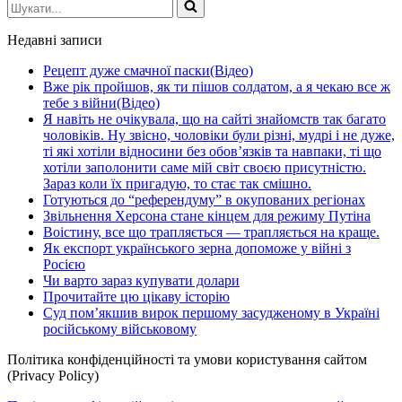
Шукати...
Недавні записи
Рецепт дуже смачної паски(Відео)
Вже рік пройшов, як ти пішов солдатом, а я чекаю все ж
тебе з війни(Відео)
Я навіть не очікувала, що на сайті знайомств так багато
чоловіків. Ну звісно, чоловіки були різні, мудрі і не дуже,
ті які хотіли відносини без обов’язків та навпаки, ті що
хотіли заполонити саме мій світ своєю присутністю.
Зараз коли їх пригадую, то стає так смішно.
Готуються до “референдуму” в окупованих регіонах
Звільнення Херсона стане кінцем для режиму Путіна
Воістину, все що трапляється — трапляється на краще.
Як експорт українського зерна допоможе у війні з
Росією
Чи варто зараз купувати долари
Прочитайте цю цікаву історію
Суд пом’якшив вирок першому засудженому в Україні
російському військовому
Політика конфіденційності та умови користування сайтом
(Privacy Policy)