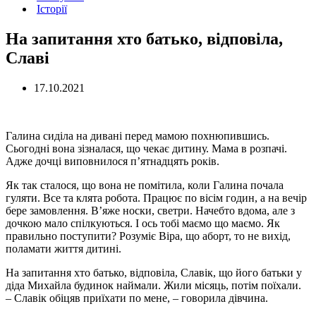
Історії
На запитання хто батько, відповіла,
Славі
17.10.2021
Галина сиділа на дивані перед мамою похнюпившись.
Сьогодні вона зізналася, що чекає дитину. Мама в розпачі.
Адже дочці виповнилося п’ятнадцять років.
Як так сталося, що вона не помітила, коли Галина почала
гуляти. Все та клята робота. Працює по вісім годин, а на вечір
бере замовлення. В’яже носки, светри. Начебто вдома, але з
дочкою мало спілкуються. І ось тобі маємо що маємо. Як
правильно поступити? Розуміє Віра, що аборт, то не вихід,
поламати життя дитині.
На запитання хто батько, відповіла, Славік, що його батьки у
діда Михайла будинок наймали. Жили місяць, потім поїхали.
– Славік обіцяв приїхати по мене, – говорила дівчина.