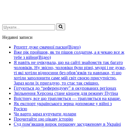
Шукати...
Недавні записи
Рецепт дуже смачної паски(Відео)
Вже рік пройшов, як ти пішов солдатом, а я чекаю все ж
тебе з війни(Відео)
Я навіть не очікувала, що на сайті знайомств так багато
чоловіків. Ну звісно, чоловіки були різні, мудрі і не дуже,
ті які хотіли відносини без обов’язків та навпаки, ті що
хотіли заполонити саме мій світ своєю присутністю.
Зараз коли їх пригадую, то стає так смішно.
Готуються до “референдуму” в окупованих регіонах
Звільнення Херсона стане кінцем для режиму Путіна
Воістину, все що трапляється — трапляється на краще.
Як експорт українського зерна допоможе у війні з
Росією
Чи варто зараз купувати долари
Прочитайте цю цікаву історію
Суд пом’якшив вирок першому засудженому в Україні