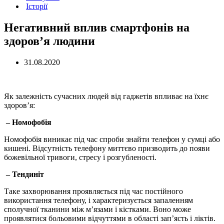
Історії
Негативний вплив смартфонів на
здоров’я людини
31.08.2020
Як залежність сучасних людей від гаджетів впливає на їхнє
здоров’я:
– Номофобія
Номофобія виникає під час спроби знайти телефон у сумці або
кишені. Відсутність телефону миттєво призводить до появи
божевільної тривоги, стресу і розгубленості.
– Тендиніт
Таке захворювання проявляється під час постійного
використання телефону, і характеризується запаленням
сполучної тканини між м’язами і кістками. Воно може
проявлятися больовими відчуттями в області зап’ясть і ліктів.