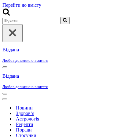
Перейти до вмісту
Шукати...
Віддана
Любов довжиною в життя
Меню
навігації
Віддана
Любов довжиною в життя
Меню
навігації
Меню
навігації
Новини
Здоров’я
Астрологія
Рецепти
Поради
Стосунки