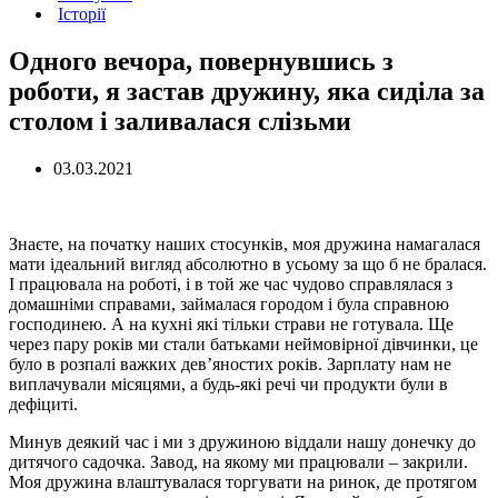
Історії
Одного вечора, повернувшись з
роботи, я застав дружину, яка сиділа за
столом і заливалася слізьми
03.03.2021
Знаєте, на початку наших стосунків, моя дружина намагалася
мати ідеальний вигляд абсолютно в усьому за що б не бралася.
І працювала на роботі, і в той же час чудово справлялася з
домашніми справами, займалася городом і була справною
господинею. А на кухні які тільки страви не готувала. Ще
через пару років ми стали батьками неймовірної дівчинки, це
було в розпалі важких дев’яностих років. Зарплату нам не
виплачували місяцями, а будь-які речі чи продукти були в
дефіциті.
Минув деякий час і ми з дружиною віддали нашу донечку до
дитячого садочка. Завод, на якому ми працювали – закрили.
Моя дружина влаштувалася торгувати на ринок, де протягом