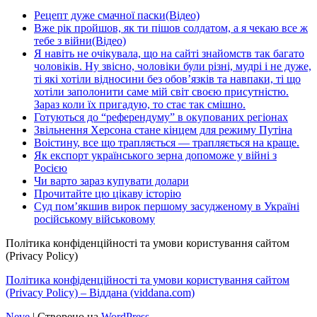
Рецепт дуже смачної паски(Відео)
Вже рік пройшов, як ти пішов солдатом, а я чекаю все ж
тебе з війни(Відео)
Я навіть не очікувала, що на сайті знайомств так багато
чоловіків. Ну звісно, чоловіки були різні, мудрі і не дуже,
ті які хотіли відносини без обов’язків та навпаки, ті що
хотіли заполонити саме мій світ своєю присутністю.
Зараз коли їх пригадую, то стає так смішно.
Готуються до “референдуму” в окупованих регіонах
Звільнення Херсона стане кінцем для режиму Путіна
Воістину, все що трапляється — трапляється на краще.
Як експорт українського зерна допоможе у війні з
Росією
Чи варто зараз купувати долари
Прочитайте цю цікаву історію
Суд пом’якшив вирок першому засудженому в Україні
російському військовому
Політика конфіденційності та умови користування сайтом
(Privacy Policy)
Політика конфіденційності та умови користування сайтом
(Privacy Policy) – Віддана (viddana.com)
Neve
| Створено на
WordPress