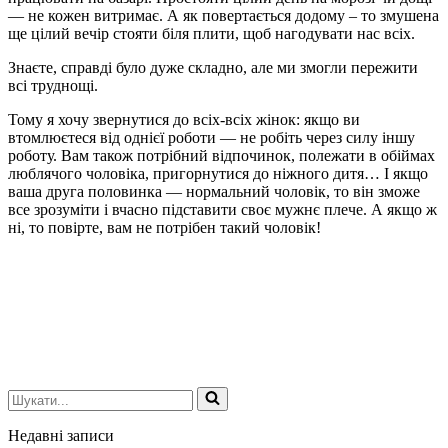
— не кожен витримає. А як повертається додому – то змушена
ще цілий вечір стояти біля плити, щоб нагодувати нас всіх.
Знаєте, справді було дуже складно, але ми змогли пережити
всі труднощі.
Тому я хочу звернутися до всіх-всіх жінок: якщо ви
втомлюєтеся від однієї роботи — не робіть через силу іншу
роботу. Вам також потрібний відпочинок, полежати в обіймах
люблячого чоловіка, пригорнутися до ніжного дитя… І якщо
ваша друга половинка — нормальний чоловік, то він зможе
все зрозуміти і вчасно підставити своє мужнє плече. А якщо ж
ні, то повірте, вам не потрібен такий чоловік!
Шукати...
Недавні записи