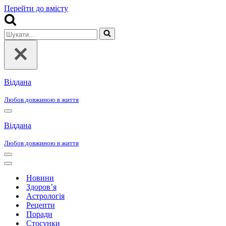
Перейти до вмісту
Шукати...
Віддана
Любов довжиною в життя
Меню
навігації
Віддана
Любов довжиною в життя
Меню
навігації
Меню
навігації
Новини
Здоров’я
Астрологія
Рецепти
Поради
Стосунки