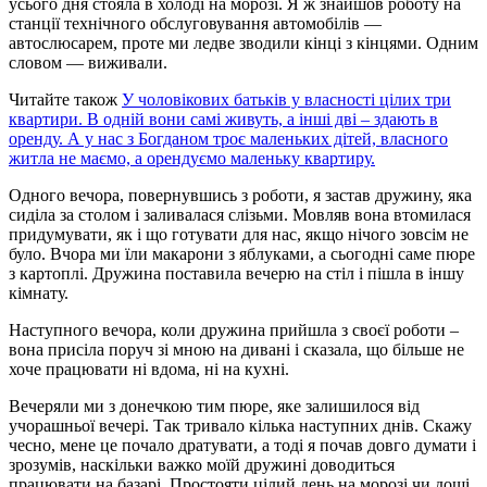
усього дня стояла в холоді на морозі. Я ж знайшов роботу на
станції технічного обслуговування автомобілів —
автослюсарем, проте ми ледве зводили кінці з кінцями. Одним
словом — виживали.
Читайте також
У чоловікових батьків у власності цілих три
квартири. В одній вони самі живуть, а інші дві – здають в
оренду. А у нас з Богданом троє маленьких дітей, власного
житла не маємо, а орендуємо маленьку квартиру.
Одного вечора, повернувшись з роботи, я застав дружину, яка
сиділа за столом і заливалася слізьми. Мовляв вона втомилася
придумувати, як і що готувати для нас, якщо нічого зовсім не
було. Вчора ми їли макарони з яблуками, а сьогодні саме пюре
з картоплі. Дружина поставила вечерю на стіл і пішла в іншу
кімнату.
Наступного вечора, коли дружина прийшла з своєї роботи –
вона присіла поруч зі мною на дивані і сказала, що більше не
хоче працювати ні вдома, ні на кухні.
Вечеряли ми з донечкою тим пюре, яке залишилося від
учорашньої вечері. Так тривало кілька наступних днів. Скажу
чесно, мене це почало дратувати, а тоді я почав довго думати і
зрозумів, наскільки важко моїй дружині доводиться
працювати на базарі. Простояти цілий день на морозі чи дощі