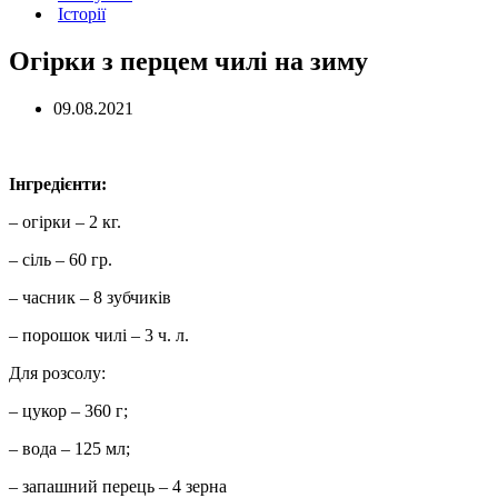
Історії
Огірки з перцем чилі на зиму
09.08.2021
Інгредієнти:
– огірки – 2 кг.
– сіль – 60 гр.
– часник – 8 зубчиків
– порошок чилі – 3 ч. л.
Для розсолу:
– цукор – 360 г;
– вода – 125 мл;
– запашний перець – 4 зерна