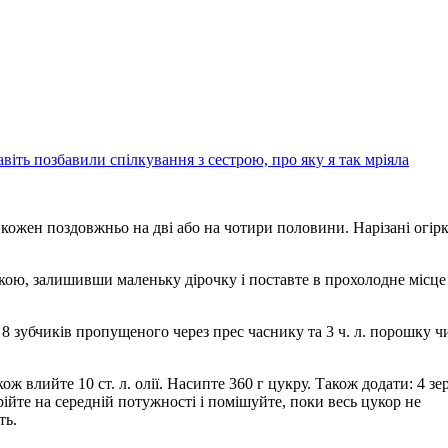
віть позбавили спілкування з сестрою, про яку я так мріяла
е кожен поздовжньо на дві або на чотири половини. Нарізані огір
кою, залишивши маленьку дірочку і поставте в прохолодне місце
е 8 зубчиків пропущеного через прес часнику та 3 ч. л. порошку чи
ож влийте 10 ст. л. олії. Насипте 360 г цукру. Також додати: 4 зе
рійте на середній потужності і помішуйте, поки весь цукор не
ть.