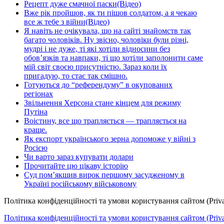
Рецепт дуже смачної паски(Відео)
Вже рік пройшов, як ти пішов солдатом, а я чекаю
все ж тебе з війни(Відео)
Я навіть не очікувала, що на сайті знайомств так
багато чоловіків. Ну звісно, чоловіки були різні,
мудрі і не дуже, ті які хотіли відносини без
обов’язків та навпаки, ті що хотіли заполонити саме
мій світ своєю присутністю. Зараз коли їх
пригадую, то стає так смішно.
Готуються до “референдуму” в окупованих
регіонах
Звільнення Херсона стане кінцем для режиму
Путіна
Воістину, все що трапляється — трапляється на
краще.
Як експорт українського зерна допоможе у війні з
Росією
Чи варто зараз купувати долари
Прочитайте цю цікаву історію
Суд пом’якшив вирок першому засудженому в
Україні російському військовому
Політика конфіденційності та умови користування сайтом (Priva
Політика конфіденційності та умови користування сайтом (Privac