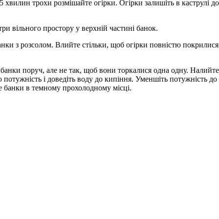
-5 хвилин трохи розмішайте огірки. Огірки залишіть в каструлі до
три вільного простору у верхній частині банок.
анки з розсолом. Влийте стільки, щоб огірки повністю покрилися
 банки поруч, але не так, щоб вони торкалися одна одну. Налийт
 потужність і доведіть воду до кипіння. Уменшіть потужність до
е банки в темному прохолодному місці.