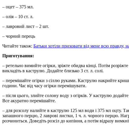
– оцет – 375 мл.
– олія – 10 ст. л.
– лавровий лист – 2 шт.
– чорний перець
Читайте також:
Батьки хотіли приховати від мене всю правду, на
Приготування:
– ретельно вимийте огірки, зріжте обидва кінці. Потім розріжт
викладіть в каструлю. Додайте близько 3 ст. л. солі.
– перемішайте огірки з сіллю руками. Каструлю накрийте криш
години. Час від часу огірки перемішувати.
– після цього, злийте солону воду з огірків. У каструлю додайт
Все акуратно перемішайте.
– для розсолу налийте в каструлю 125 мл води і 375 мл оцту. Так
запашного перцю, 2 лаврові листки, 1 ч. л. чорного перцю. Наг
розчиниться. Доведіть розсіл до кипіння, а потім відразу вимкні