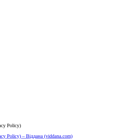
cy Policy)
y Policy) – Віддана (viddana.com)