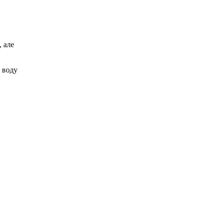
, але
е воду