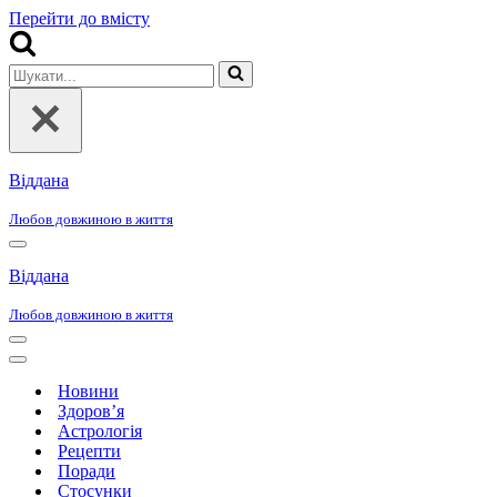
Перейти до вмісту
Шукати...
Віддана
Любов довжиною в життя
Меню
навігації
Віддана
Любов довжиною в життя
Меню
навігації
Меню
навігації
Новини
Здоров’я
Астрологія
Рецепти
Поради
Стосунки