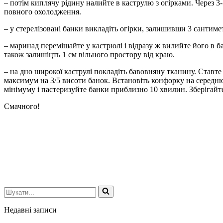
– потім киплячу рідину налийте в каструлю з огірками. Через 3
повного охолодження.
– у стерелізовані банки викладіть огірки, залишивши 3 сантиме
– маринад перемішайте у кастрюлі і відразу ж вилийте його в б
також залишіцть 1 см вільного простору від краю.
– на дно широкої каструлі покладіть бавовняну тканину. Ставте
максимум на 3/5 висоти банок. Встановіть конфорку на середню
мінімуму і пастеризуйте банки приблизно 10 хвилин. Зберігайт
Смачного!
Шукати...
Недавні записи