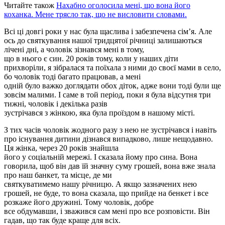
Читайте також
Нахабно оголосила мені, що вона його
коханка. Мене трясло так, що не висловити словами.
Всі ці довгі роки у нас була щаслива і забезпечена сім’я. Але
ось до святкування нашої тридцятої річниці залишаються
лічені дні, а чоловік зізнався мені в тому,
що в нього є син. 20 років тому, коли у наших діти
прихворіли, я зібралася та поїхала з ними до своєї мами в село,
бо чоловік тоді багато працював, а мені
одній було важко доглядати обох діток, адже вони тоді були ще
зовсім малими. І саме в той період, поки я була відсутня три
тижні, чоловік і декілька разів
зустрічався з жінкою, яка була проїздом в нашому місті.
З тих часів чоловік жодного разу з нею не зустрічався і навіть
про існування дитини дізнався випадково, лише нещодавно.
Ця жінка, через 20 років знайшла
його у соціальній мережі. І сказала йому про сина. Вона
говорила, щоб він дав їй значну суму грошей, вона вже знала
про наш банкет, та місце, де ми
святкуватимемо нашу річницю. А якщо зазначених нею
грошей, не буде, то вона сказала, що прийде на бенкет і все
розкаже його дружині. Тому чоловік, добре
все обдумавши, і зважився сам мені про все розповісти. Він
гадав, що так буде краще для всіх.