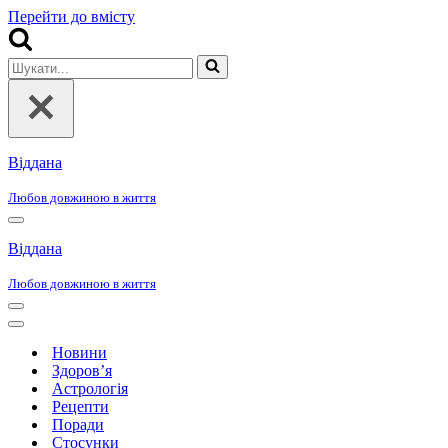
Перейти до вмісту
Шукати...
Віддана
Любов довжиною в життя
Меню
навігації
Віддана
Любов довжиною в життя
Меню
навігації
Меню
навігації
Новини
Здоров’я
Астрологія
Рецепти
Поради
Стосунки