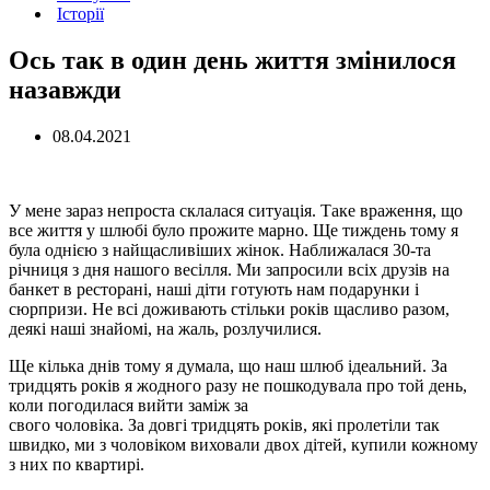
Історії
Ось так в один день життя змінилося
назавжди
08.04.2021
У мене зараз непроста склалася ситуація. Таке враження, що
все життя у шлюбі було прожите марно. Ще тиждень тому я
була однією з найщасливіших жінок. Наближалася 30-та
річниця з дня нашого весілля. Ми запросили всіх друзів на
банкет в ресторані, наші діти готують нам подарунки і
сюрпризи. Не всі доживають стільки років щасливо разом,
деякі наші знайомі, на жаль, розлучилися.
Ще кілька днів тому я думала, що наш шлюб ідеальний. За
тридцять років я жодного разу не пошкодувала про той день,
коли погодилася вийти заміж за
свого чоловіка. За довгі тридцять років, які пролетіли так
швидко, ми з чоловіком виховали двох дітей, купили кожному
з них по квартирі.