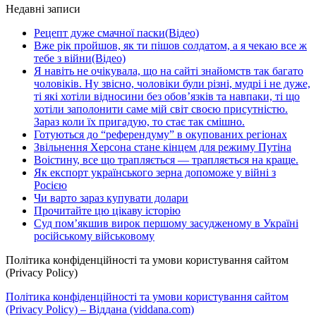
Недавні записи
Рецепт дуже смачної паски(Відео)
Вже рік пройшов, як ти пішов солдатом, а я чекаю все ж
тебе з війни(Відео)
Я навіть не очікувала, що на сайті знайомств так багато
чоловіків. Ну звісно, чоловіки були різні, мудрі і не дуже,
ті які хотіли відносини без обов’язків та навпаки, ті що
хотіли заполонити саме мій світ своєю присутністю.
Зараз коли їх пригадую, то стає так смішно.
Готуються до “референдуму” в окупованих регіонах
Звільнення Херсона стане кінцем для режиму Путіна
Воістину, все що трапляється — трапляється на краще.
Як експорт українського зерна допоможе у війні з
Росією
Чи варто зараз купувати долари
Прочитайте цю цікаву історію
Суд пом’якшив вирок першому засудженому в Україні
російському військовому
Політика конфіденційності та умови користування сайтом
(Privacy Policy)
Політика конфіденційності та умови користування сайтом
(Privacy Policy) – Віддана (viddana.com)