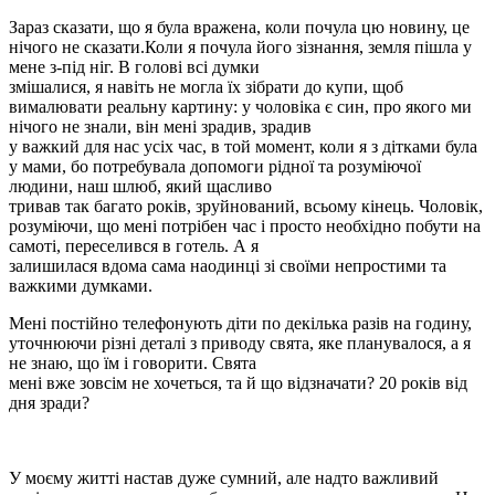
Зараз сказати, що я була вражена, коли почула цю новину, це
нічого не сказати.Коли я почула його зізнання, земля пішла у
мене з-під ніг. В голові всі думки
змішалися, я навіть не могла їх зібрати до купи, щоб
вималювати реальну картину: у чоловіка є син, про якого ми
нічого не знали, він мені зрадив, зрадив
у важкий для нас усіх час, в той момент, коли я з дітками була
у мами, бо потребувала допомоги рідної та розуміючої
людини, наш шлюб, який щасливо
тривав так багато років, зруйнований, всьому кінець. Чоловік,
розуміючи, що мені потрібен час і просто необхідно побути на
самоті, переселився в готель. А я
залишилася вдома сама наодинці зі своїми непростими та
важкими думками.
Мені постійно телефонують діти по декілька разів на годину,
уточнюючи різні деталі з приводу свята, яке планувалося, а я
не знаю, що їм і говорити. Свята
мені вже зовсім не хочеться, та й що відзначати? 20 років від
дня зради?
У моєму житті настав дуже сумний, але надто важливий