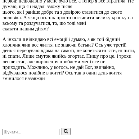
період: нещодавно у мене було все, а тепер я все втратила. Не
думаю, що я і надалі зможу після
цього, як і раніше добре та з довірою ставитися до свого
чоловіка. А якщо ось так просто поставити велику крапку на
всьому та розлучатися, то, що тоді мені
сказати нашим дітям?
А інколи я відкидаю всі емоції і думаю, а як той бідний
хлопчик жив все життя, не знаючи батька? Ось уже третій
день я перебуваю вдома на самоті, не хочеться ні їсти, ні пити,
ні спати. Лише смуток якийсь огортає. Пишу про це, і трохи
легше стає, але вирішення проблеми мені все не
приходить. Можливо, у когось, не дай Бог, звичайно,
відбувалося подібне в житті? Ось так в один день життя
змінилося назавжди
Шукати...