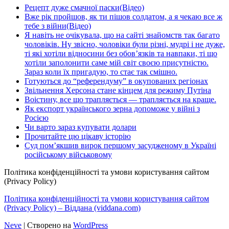
Рецепт дуже смачної паски(Відео)
Вже рік пройшов, як ти пішов солдатом, а я чекаю все ж
тебе з війни(Відео)
Я навіть не очікувала, що на сайті знайомств так багато
чоловіків. Ну звісно, чоловіки були різні, мудрі і не дуже,
ті які хотіли відносини без обов’язків та навпаки, ті що
хотіли заполонити саме мій світ своєю присутністю.
Зараз коли їх пригадую, то стає так смішно.
Готуються до “референдуму” в окупованих регіонах
Звільнення Херсона стане кінцем для режиму Путіна
Воістину, все що трапляється — трапляється на краще.
Як експорт українського зерна допоможе у війні з
Росією
Чи варто зараз купувати долари
Прочитайте цю цікаву історію
Суд пом’якшив вирок першому засудженому в Україні
російському військовому
Політика конфіденційності та умови користування сайтом
(Privacy Policy)
Політика конфіденційності та умови користування сайтом
(Privacy Policy) – Віддана (viddana.com)
Neve
| Створено на
WordPress