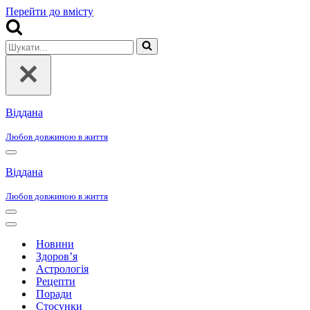
Перейти до вмісту
Шукати...
Віддана
Любов довжиною в життя
Меню
навігації
Віддана
Любов довжиною в життя
Меню
навігації
Меню
навігації
Новини
Здоров’я
Астрологія
Рецепти
Поради
Стосунки