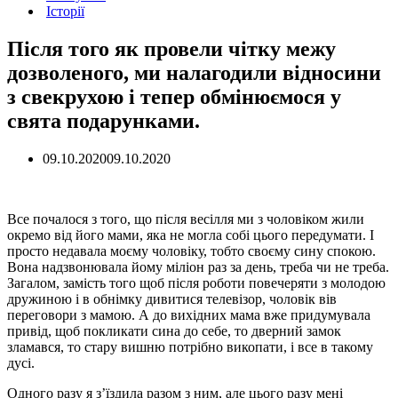
Історії
Після того як провели чітку межу
дозволеного, ми налагодили відносини
з свекрухою і тепер обмінюємося у
свята подарунками.
09.10.2020
09.10.2020
Все почалося з того, що після весілля ми з чоловіком жили
окремо від його мами, яка не могла собі цього передумати. І
просто недавала моєму чоловіку, тобто своєму сину спокою.
Вона надзвонювала йому міліон раз за день, треба чи не треба.
Загалом, замість того щоб після роботи повечеряти з молодою
дружиною і в обнімку дивитися телевізор, чоловік вів
переговори з мамою. А до вихідних мама вже придумувала
привід, щоб покликати сина до себе, то дверний замок
зламався, то стару вишню потрібно викопати, і все в такому
дусі.
Одного разу я з’їздила разом з ним, але цього разу мені