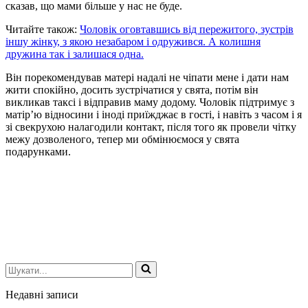
сказав, що мами більше у нас не буде.
Читайте також:
Чоловік оговтавшись від пережитого, зустрів
іншу жінку, з якою незабаром і одружився. А колишня
дружина так і залишася одна.
Він порекомендував матері надалі не чіпати мене і дати нам
жити спокійно, досить зустрічатися у свята, потім він
викликав таксі і відправив маму додому. Чоловік підтримує з
матір’ю відносини і іноді приїжджає в гості, і навіть з часом і я
зі свекрухою налагодили контакт, після того як провели чітку
межу дозволеного, тепер ми обмінюємося у свята
подарунками.
Шукати...
Недавні записи