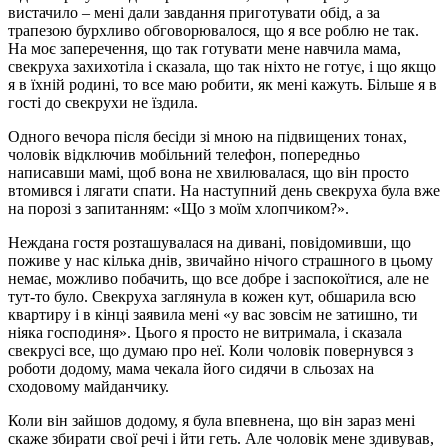
вистачило – мені дали завдання приготувати обід, а за
трапезою бурхливо обговорювалося, що я все роблю не так.
На моє заперечення, що так готувати мене навчила мама,
свекруха захихотіла і сказала, що так ніхто не готує, і що якщо
я в їхній родині, то все маю робити, як мені кажуть. Більше я в
гості до свекрухи не їздила.
Одного вечора після бесіди зі мною на підвищених тонах,
чоловік відключив мобільний телефон, попередньо
написавши мамі, щоб вона не хвилювалася, що він просто
втомився і лягати спати. На наступний день свекруха була вже
на порозі з запитанням: «Що з моїм хлопчиком?».
Неждана гостя розташувалася на дивані, повідомивши, що
поживе у нас кілька днів, звичайно нічого страшного в цьому
немає, можливо побачить, що все добре і заспокоїтися, але не
тут-то було. Свекруха заглянула в кожен кут, обшарила всю
квартиру і в кінці заявила мені «у вас зовсім не затишно, ти
ніяка господиня». Цього я просто не витримала, і сказала
свекрусі все, що думаю про неї. Коли чоловік повернувся з
роботи додому, мама чекала його сидячи в сльозах на
сходовому майданчику.
Коли він зайшов додому, я була впевнена, що він зараз мені
скаже збирати свої речі і йти геть. Але чоловік мене здивував,